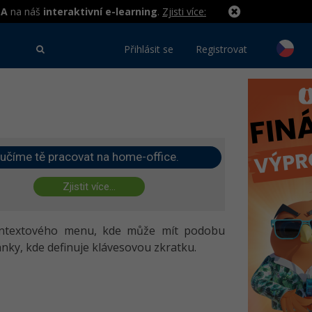
MA
na náš
interaktivní e-learning
.
Zjisti více:
Přihlásit se
Registrovat
učíme tě pracovat na home-office.
Zjistit více...
ntextového menu, kde může mít podobu
nky, kde definuje klávesovou zkratku.