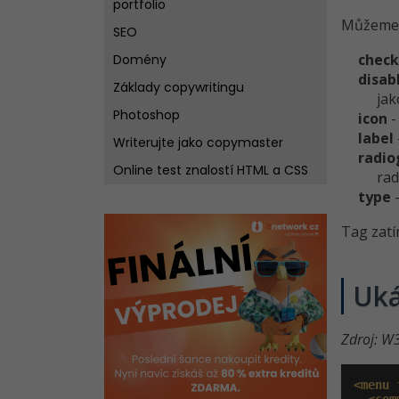
portfolio
Můžeme u
SEO
chec
Domény
disab
Základy copywritingu
jak
Photoshop
icon
-
label
Writerujte jako copymaster
radio
Online test znalostí HTML a CSS
rad
type
-
Tag zatí
Uká
Zdroj: W
<menu
 