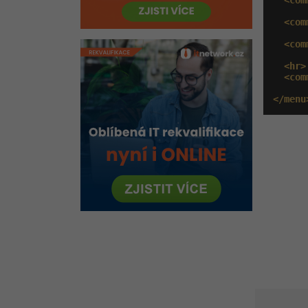
<com
      
<com
      
<com
      
<hr>
<com
      
</menu