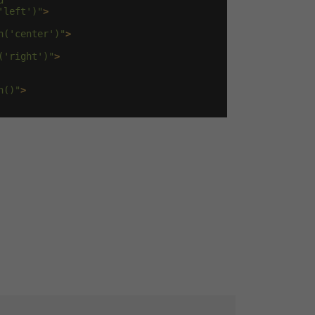
d"
'left')"
>
n('center')"
>
('right')"
>
h()"
>