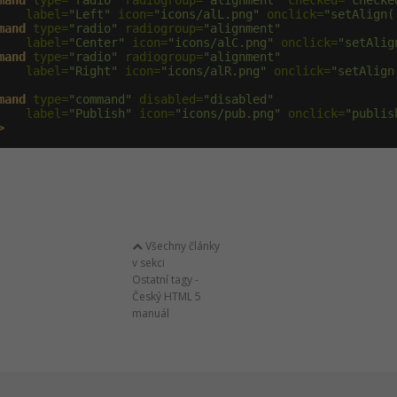
mand
 type=
"radio"
 radiogroup=
"alignment"
 checked=
"checke
    label=
"Left"
 icon=
"icons/alL.png"
 onclick=
"setAlign(
mand
 type=
"radio"
 radiogroup=
"alignment"
    label=
"Center"
 icon=
"icons/alC.png"
 onclick=
"setAlig
mand
 type=
"radio"
 radiogroup=
"alignment"
    label=
"Right"
 icon=
"icons/alR.png"
 onclick=
"setAlign
mand
 type=
"command"
 disabled=
"disabled"
    label=
"Publish"
 icon=
"icons/pub.png"
 onclick=
"publis
>
Všechny články
v sekci
Ostatní tagy -
Český HTML 5
manuál