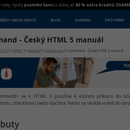
 tady. Využij
poslední šanci
a získej až
80 % extra kreditů ZDAR
ÍBĚHY ABSOLVENTŮ
BLOG
KARIÉRA
PRO FIRMY
and - Český HTML 5 manuál
 CSS
HTML5
Manuál
Ostatní tagy
command - Český HTML 5 manuál
Na
mmand> se v HTML 5 používá k vložení příkazu do ko
tonu, checkboxu nebo tlačítka. Nebo se vkládá volně do strá
ibuty