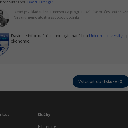
k pro vás napsal
David Hartinger
David je zakladatelem ITnetwork a programování se profesionálně věnu
Nirvanu, nemovitosti a svobodu podnikání.
David se informační technologie naučil na
Unicorn University
- 
ekonomie.
Vstoupit do diskuze (0)
rk.cz
Služby
E-learning