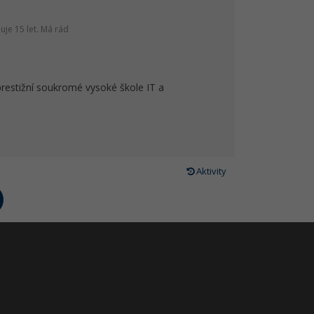
je 15 let. Má rád
prestižní soukromé vysoké škole IT a
Aktivity