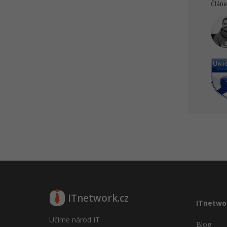
Článe
ITnetwork.cz
ITnetwo
Učíme národ IT
Blog