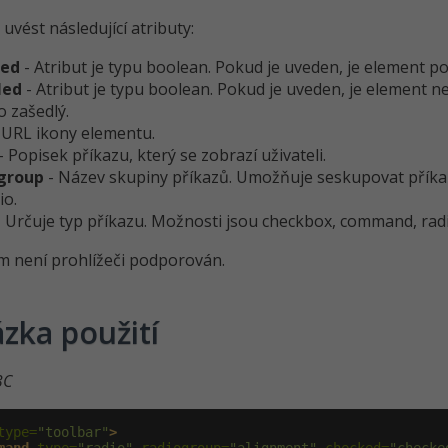
vést následující atributy:
ked
- Atribut je typu boolean. Pokud je uveden, je element p
led
- Atribut je typu boolean. Pokud je uveden, je element ne
o zašedlý.
 URL ikony elementu.
- Popisek příkazu, který se zobrazí uživateli.
group
- Název skupiny příkazů. Umožňuje seskupovat příka
io.
 Určuje typ příkazu. Možnosti jsou checkbox, command, radi
m není prohlížeči podporován.
zka použití
3C
type=
"toolbar"
>