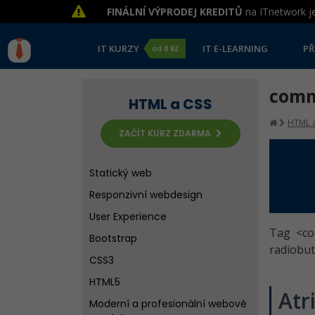
FINÁLNÍ VÝPRODEJ KREDITŮ
na ITnetwork je
IT KURZY
IT E-LEARNING
PŘ
od
0 Kč
comm
HTML a CSS
HTML a
ZAČÍT KURZ ZDARMA
Statický web
Responzivní webdesign
User Experience
Tag <co
Bootstrap
radiobut
CSS3
HTML5
Atr
Moderní a profesionální webové