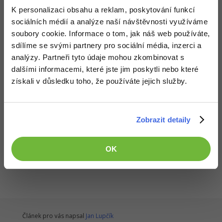
K personalizaci obsahu a reklam, poskytování funkcí
sociálních médií a analýze naší návštěvnosti využíváme
soubory cookie. Informace o tom, jak náš web používáte,
sdílíme se svými partnery pro sociální média, inzerci a
analýzy. Partneři tyto údaje mohou zkombinovat s
dalšími informacemi, které jste jim poskytli nebo které
získali v důsledku toho, že používáte jejich služby.
Zobrazit detaily
Všechny články v sekci
OK
Zastaralé tagy - Český HTML 5 manuál
Článek pro vás napsal
Jan Lupčík