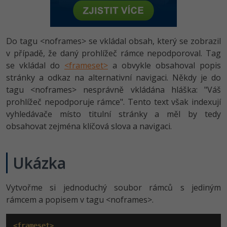
-80%
Vývojář mobilních aplikací
-80%
Python
Digitální gramotnost
Photoshop
HTML5, CSS3, Bootstrap, SEO
PHP
-80%
-30%
Specialista na AI a bigdata
-80%
JavaScript
Marketing
Adobe Illustrator
Do tagu <noframes> se vkládal obsah, který se zobrazil
SQL a databáze
JavaScript
-80%
v případě, že daný prohlížeč rámce nepodporoval. Tag
C# Game developer
-30%
PHP
WordPress
Adobe Lightroom
se vkládal do
<frameset>
a obvykle obsahoval popis
Testování a verzování
Python
-80%
stránky a odkaz na alternativní navigaci. Někdy je do
-30%
Webdesigner
-15%
C++
SEO
Adobe XD
tagu <noframes> nesprávně vkládána hláška: "Váš
UML a návrhové vzory
HTML / CSS
-80%
prohlížeč nepodporuje rámce". Tento text však indexují
Tester
-25%
Swift
UX
Adobe InDesign
vyhledávače místo titulní stránky a měl by tedy
React
UML a návrhové vzory
-80%
obsahovat zejména klíčová slova a navigaci.
Systémový administrátor
Kotlin
Business
Adobe After Effects
Spring
MySQL/MariaDB
-80%
-25%
Grafik / UX/UI návrhář
-80%
C
Kryptoměny
Blender
Ukázka
ASP.NET MVC
MS-SQL
-30%
3D grafik
VB.NET
Copywriting
Inkscape
Django
Vytvořme si jednoduchý soubor rámců s jediným
SQLite
-80%
Projektový manažer
rámcem a popisem v tagu <noframes>.
-80%
SQL
MS Office
Fotografování
Best practices
-80%
Databázový analytik
Návrh SW
Google Dokumenty
<frameset>