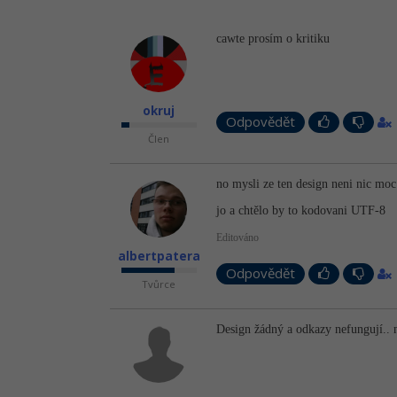
cawte prosím o kritiku
okruj
Odpovědět
Člen
no mysli ze ten design neni nic moc
jo a chtělo by to kodovani UTF-8
Editováno
albertpatera
Odpovědět
Tvůrce
Design žádný a odkazy nefungují.. 