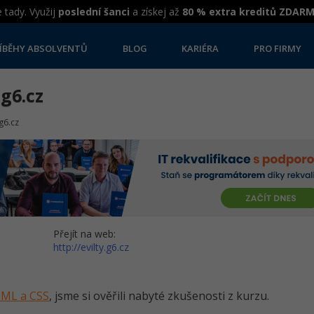
 tady. Využij
poslední šanci
a získej až
80 % extra kreditů ZDAR
ÍBĚHY ABSOLVENTŮ
BLOG
KARIÉRA
PRO FIRMY
.g6.cz
.g6.cz
Přejít na web:
http://evilty.g6.cz
HTML a CSS
, jsme si ověřili nabyté zkušenosti z kurzu.