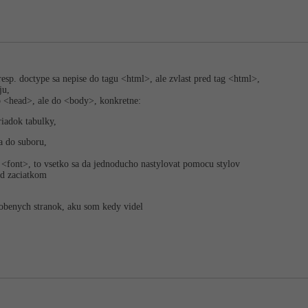
resp. doctype sa nepise do tagu <html>, ale zvlast pred tag <html>,
ju,
o <head>, ale do <body>, konkretne:
riadok tabulky,
a do suboru,
, <font>, to vsetko sa da jednoducho nastylovat pomocu stylov
ed zaciatkom
robenych stranok, aku som kedy videl