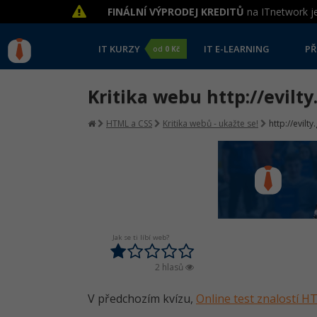
FINÁLNÍ VÝPRODEJ KREDITŮ
na ITnetwork je
IT KURZY
IT E-LEARNING
PŘ
od
0 Kč
Kritika webu http://evilty
HTML a CSS
Kritika webů - ukažte se!
http://evilty
Jak se ti líbí web?
2 hlasů
V předchozím kvízu,
Online test znalostí 