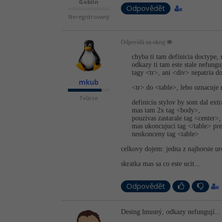
Goblin
Odpovědět
Neregistrovaný
Odpovídá na okruj
chyba ti tam definicia doctype, 
odkazy ti tam este stale nefungu
tagy <tr>, ani <div> nepatria d
mkub
<tr> do <table>, lebo oznacuje 
Tvůrce
definiciu stylov by som dal extr
mas tam 2x tag <body>,
pouzivas zastarale tag <center>
mas ukoncujuci tag </table> pr
neukonceny tag <table>
celkovy dojem: jedna z najhorsie u
skratka mas sa co este ucit...
Odpovědět
Desing hnusný, odkazy nefungují...