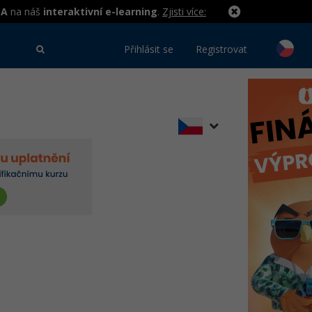
MA
na náš
interaktivní e-learning
.
Zjisti více:
Přihlásit se
Registrovat