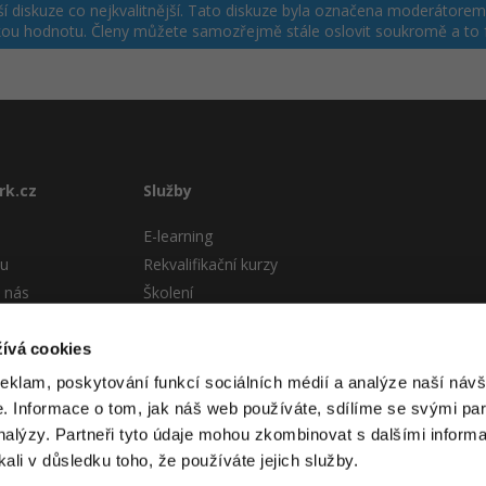
jší diskuze co nejkvalitnější. Tato diskuze byla označena moderátore
sokou hodnotu. Členy můžete samozřejmě stále oslovit soukromě a to
rk.cz
Služby
E-learning
tu
Rekvalifikační kurzy
 nás
Školení
Pro firmy
stému
ívá cookies
 podmínky
reklam, poskytování funkcí sociálních médií a analýze naší návš
 Informace o tom, jak náš web používáte, sdílíme se svými par
analýzy. Partneři tyto údaje mohou zkombinovat s dalšími informa
kali v důsledku toho, že používáte jejich služby.