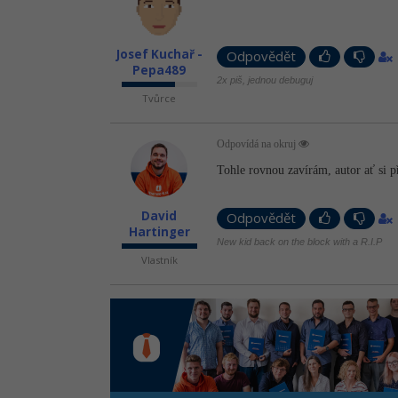
Josef Kuchař -
Odpovědět
Pepa489
2x piš, jednou debuguj
Tvůrce
Odpovídá na okruj
Tohle rovnou zavírám, autor ať si 
David
Odpovědět
Hartinger
New kid back on the block with a R.I.P
Vlastník