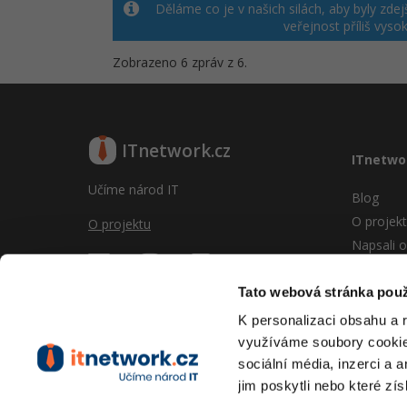
Děláme co je v našich silách, aby byly zde
veřejnost příliš vy
Zobrazeno 6 zpráv z 6.
ITnetwork.cz
ITnetwo
Učíme národ IT
Blog
O projek
O projektu
Napsali o
Reklama
Vývoj sy
Tato webová stránka použ
Provozní
K personalizaci obsahu a 
RSS
využíváme soubory cookie.
Kontakt
sociální média, inzerci a 
jim poskytli nebo které zís