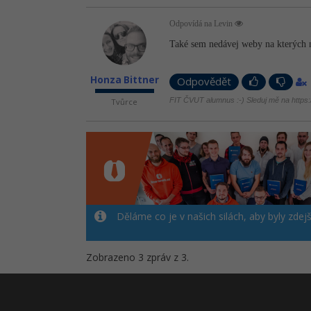
Odpovídá na Levin
Také sem nedávej weby na kterých n
Honza Bittner
Odpovědět
FIT ČVUT alumnus :-) Sleduj mě na https://
Tvůrce
Děláme co je v našich silách, aby byly zdej
Zobrazeno 3 zpráv z 3.