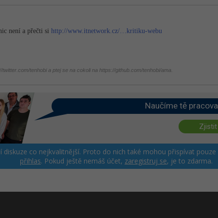
ic není a přečti si
http://www.itnetwork.cz/…kritiku-webu
twitter.com/tenhobi a ptej se na cokoli na https://github.com/tenhobi/ama.
Naučíme tě pracova
Zjistit
ší diskuze co nejkvalitnější. Proto do nich také mohou přispívat pouze
přihlas
. Pokud ještě nemáš účet,
zaregistruj se
, je to zdarma.