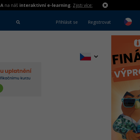
MA
na náš
interaktivní e-learning
.
Zjisti více:
Přihlásit se
Registrovat