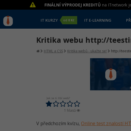
FINÁLNÍ VÝPRODEJ KREDITŮ
na ITnetwork je
IT KURZY
IT E-LEARNING
PŘ
od
0 Kč
Kritika webu http://teesti
HTML a CSS
Kritika webů - ukažte se!
http://teesti
Jak se ti líbí web?
1 hlasů
V předchozím kvízu,
Online test znalostí 