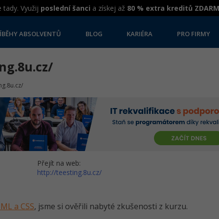
 tady. Využij
poslední šanci
a získej až
80 % extra kreditů ZDAR
ÍBĚHY ABSOLVENTŮ
BLOG
KARIÉRA
PRO FIRMY
ng.8u.cz/
ng.8u.cz/
Přejít na web:
http://teesting.8u.cz/
HTML a CSS
, jsme si ověřili nabyté zkušenosti z kurzu.