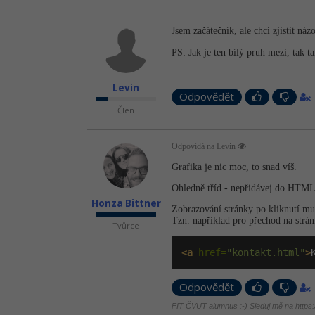
Jsem začátečník, ale chci zjistit ná
PS: Jak je ten bílý pruh mezi, tak t
Levin
Odpovědět
Člen
Odpovídá na Levin
Grafika je nic moc, to snad víš.
Ohledně tříd - nepřidávej do HTML n
Honza Bittner
Zobrazování stránky po kliknutí mu
Tzn. například pro přechod na strán
Tvůrce
<a
 href=
"kontakt.html"
>
Odpovědět
FIT ČVUT alumnus :-) Sleduj mě na https://