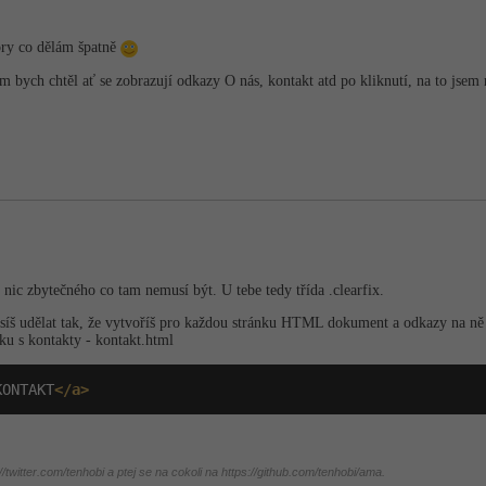
zory co dělám špatně
am bych chtěl ať se zobrazují odkazy O nás, kontakt atd po kliknutí, na to jsem
ic zbytečného co tam nemusí být. U tebe tedy třída .clearfix.
síš udělat tak, že vytvoříš pro každou stránku HTML dokument a odkazy na n
ku s kontakty - kontakt.html
KONTAKT
</a>
twitter.com/tenhobi a ptej se na cokoli na https://github.com/tenhobi/ama.