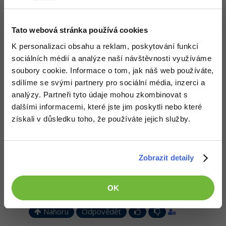
Tomas2D
:
4.11.2012 10:18
Moc pěkná práce!:)
Tato webová stránka používá cookies
K personalizaci obsahu a reklam, poskytování funkcí
Nahoru
Odpovědět
sociálních médií a analýze naší návštěvnosti využíváme
soubory cookie. Informace o tom, jak náš web používáte,
Odpovídá na david.svestka
sdílíme se svými partnery pro sociální média, inzerci a
David Hartinger
:
4.11.2012 14:01
analýzy. Partneři tyto údaje mohou zkombinovat s
Velmi hezké, minimalistické, design se hodí k oboru, ten jorkšír je
dalšími informacemi, které jste jim poskytli nebo které
tam super, vytváří to takový pozitivní dojem
Jediné, co se mi
získali v důsledku toho, že používáte jejich služby.
nezdá, je spojení kulatého designu uprostřed a hranatého nahoře.
Nahoru
Odpovědět
Zobrazit detaily
samo007
:
5.11.2012 10:16
Nádhera
OK
Nahoru
Odpovědět