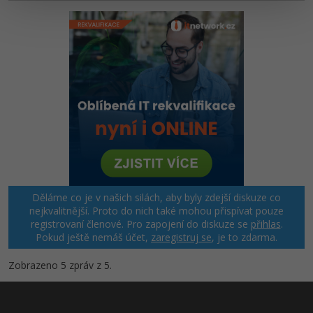
Děláme co je v našich silách, aby byly zdejší diskuze co
nejkvalitnější. Proto do nich také mohou přispívat pouze
registrovaní členové. Pro zapojení do diskuze se
přihlas
.
Pokud ještě nemáš účet,
zaregistruj se
, je to zdarma.
Zobrazeno 5 zpráv z 5.