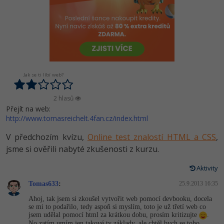
-80%
Vývojář mobilních aplikací
-80%
Python
Digitální gramotnost
Photoshop
HTML5, CSS3, Bootstrap, SEO
PHP
-80%
-30%
Specialista na AI a bigdata
-80%
JavaScript
Marketing
Adobe Illustrator
SQL a databáze
JavaScript
-80%
C# Game developer
-30%
PHP
WordPress
Adobe Lightroom
Testování a verzování
Python
-80%
Jak se ti líbí web?
-30%
Webdesigner
-15%
C++
SEO
Adobe XD
UML a návrhové vzory
HTML / CSS
-80%
2 hlasů
Tester
-25%
Swift
UX
Adobe InDesign
Přejít na web:
React
UML a návrhové vzory
http://www.tomasreichelt.4fan.cz/index.html
-80%
Systémový administrátor
Kotlin
Business
Adobe After Effects
Spring
V předchozím kvízu,
Online test znalostí HTML a CSS
,
MySQL/MariaDB
-80%
-25%
Grafik / UX/UI návrhář
jsme si ověřili nabyté zkušenosti z kurzu.
-80%
C
Kryptoměny
Blender
ASP.NET MVC
MS-SQL
Aktivity
-30%
3D grafik
VB.NET
Copywriting
Inkscape
Django
Tomas633
SQLite
:
25.9.2013 16:35
-80%
Projektový manažer
-80%
SQL
MS Office
Ahoj, tak jsem si zkoušel vytvořit web pomocí devbooku, docela
Fotografování
Best practices
se mi to podařilo, tedy aspoň si myslím, toto je už třetí web co
jsem udělal pomocí html za krátkou dobu, prosím kritizujte
.
-80%
Databázový analytik
Návrh SW
Google Dokumenty
No zatím umím jen takové ty základy, ale chtěl bych se toho