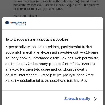
nejake meta tags (e.g. robots, author, description). Na taku very
micorsite by som zvolil asi single page. Vypln alt="" u obrazkov,
to je už defacto chyba podla HTML5.
Ešte ktomu designu:
ked použivaš icons na soc. siete tak použi všetky rovnake typu //
nie jednu normal a druhu illustrovanu
+2
Nahoru
Odpovědět
Tato webová stránka používá cookies
Tomas633
:
26.9.2013 14:47
K personalizaci obsahu a reklam, poskytování funkcí
sociálních médií a analýze naší návštěvnosti využíváme
Děkuji za kritiku, už jsem se polepšil
, teď je to jednoduchý
web asi si myslím, že s lepším designem a hlavně bez chyb!
soubory cookie. Informace o tom, jak náš web používáte,
sdílíme se svými partnery pro sociální média, inzerci a
Editováno
analýzy. Partneři tyto údaje mohou zkombinovat s
Nahoru
Odpovědět
dalšími informacemi, které jste jim poskytli nebo které
získali v důsledku toho, že používáte jejich služby.
Odpovídá na Tomas633
Jozef Krajčovič
:
26.9.2013 23:20
Ešte by som sa stym pohral.
Zobrazit detaily
Skus niečo taketo:
http://artisticdork.com/