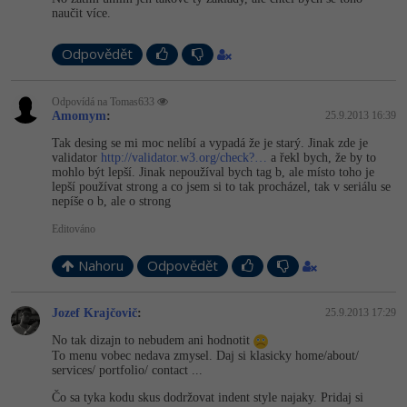
Video
naučit více.
-41%
Copywriter
Algoritmy
Time management
Ostatní
Odpovědět
-10%
WordPress specialista
Umělá inteligence (AI)
Windows
Fórum
Odpovídá na Tomas633
Amomym
:
25.9.2013 16:39
SEO specialista
Pro děti
Linux
Příběhy absolventů
Tak desing se mi moc nelíbí a vypadá že je starý. Jinak zde je
validator
http://validator.w3.org/check?…
a řekl bych, že by to
Více
Sítě
Blog
mohlo být lepší. Jinak nepoužíval bych tag b, ale místo toho je
lepší používat strong a co jsem si to tak procházel, tak v seriálu se
nepíše o b, ale o strong
Kariéra
Fórum
Kybernetická bezpečnost
Editováno
Pro firmy
Elektronický podpis
Nahoru
Odpovědět
Fórum
Jozef Krajčovič
:
25.9.2013 17:29
No tak dizajn to nebudem ani hodnotit
To menu vobec nedava zmysel. Daj si klasicky home/about/
services/ portfolio/ contact ...
Čo sa tyka kodu skus dodržovat indent style najaky. Pridaj si