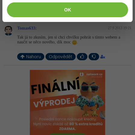
OK
Nahoru
Odpovědět
Tomas633
:
27.9.2013 19:21
Tak já to zkusím, jen si chci chvilku pohrát s tímto webem a
naučit se něco nového, dík moc
.
Nahoru
Odpovědět