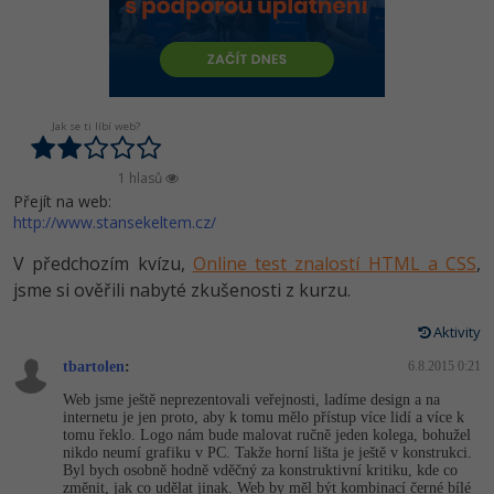
-80%
Vývojář mobilních aplikací
-80%
Python
Digitální gramotnost
Photoshop
HTML5, CSS3, Bootstrap, SEO
PHP
-80%
-30%
Specialista na AI a bigdata
-80%
JavaScript
Marketing
Adobe Illustrator
SQL a databáze
JavaScript
-80%
C# Game developer
-30%
PHP
WordPress
Jak se ti líbí web?
Adobe Lightroom
Testování a verzování
Python
-80%
-30%
Webdesigner
-15%
C++
SEO
1 hlasů
Adobe XD
UML a návrhové vzory
HTML / CSS
Přejít na web:
-80%
http://www.stansekeltem.cz/
Tester
-25%
Swift
UX
Adobe InDesign
React
UML a návrhové vzory
V předchozím kvízu,
Online test znalostí HTML a CSS
,
-80%
Systémový administrátor
Kotlin
Business
Adobe After Effects
jsme si ověřili nabyté zkušenosti z kurzu.
Spring
MySQL/MariaDB
-80%
-25%
Grafik / UX/UI návrhář
-80%
C
Aktivity
Kryptoměny
Blender
ASP.NET MVC
MS-SQL
tbartolen
:
6.8.2015 0:21
-30%
3D grafik
VB.NET
Copywriting
Inkscape
Web jsme ještě neprezentovali veřejnosti, ladíme design a na
Django
SQLite
internetu je jen proto, aby k tomu mělo přístup více lidí a více k
-80%
Projektový manažer
-80%
SQL
tomu řeklo. Logo nám bude malovat ručně jeden kolega, bohužel
MS Office
Fotografování
nikdo neumí grafiku v PC. Takže horní lišta je ještě v konstrukci.
Best practices
Byl bych osobně hodně vděčný za konstruktivní kritiku, kde co
-80%
Databázový analytik
Návrh SW
změnit, jak co udělat jinak. Web by měl být kombinací černé bílé
Google Dokumenty