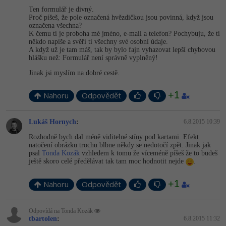
Ten formulář je divný.
Proč píšeš, že pole označená hvězdičkou jsou povinná, když jsou
označena všechna?
K čemu ti je proboha mé jméno, e-mail a telefon? Pochybuju, že ti
někdo napíše a svěří ti všechny své osobní údaje.
A když už je tam máš, tak by bylo fajn vyhazovat lepší chybovou
hlášku než: Formulář není správně vyplněný!
Jinak jsi myslím na dobré cestě.
+1
Nahoru
Odpovědět
Lukáš Hornych
:
6.8.2015 10:39
Rozhodně bych dal méně viditelné stíny pod kartami. Efekt
natočení obrázku trochu blbne někdy se nedotočí zpět. Jinak jak
psal
Tonda Kozák
vzhledem k tomu že víceméně píšeš že to budeš
ještě skoro celé předělávat tak tam moc hodnotit nejde
.
+1
Nahoru
Odpovědět
Odpovídá na Tonda Kozák
tbartolen
:
6.8.2015 11:32