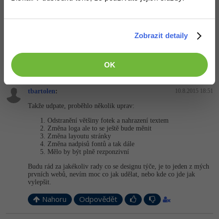
-> chce si pohrát s grafikou. První dojem je asi takovej, že to
vypadá, jako první web, který jsem vytvořil, po grafické stránce.
chválím, že to je alespoň částečně responzivní.
Zobrazit detaily
Každopádně, než to prezentuješ veřejnosti, tak musíš 100%
zlepšit grafickou stránku.
+1
OK
Nahoru
Odpovědět
tbartolen
:
10.8.2015 18:51
Takže udpate, proběhlo několik uprav:
Odstranění většiny fotek a nahrazení textem
Změna loga ale to se ještě bude měnit
Změna layoutu stránky
Změna nadpisů fontů a tak dále
Mělo by být plně rezponzivní
Budu rád za jakékoliv rady co se designu týče, je to jeden z mých
prvních webů, nevím moc co jak udělat, nebo kde co jde jak
vylepšit.
Nahoru
Odpovědět