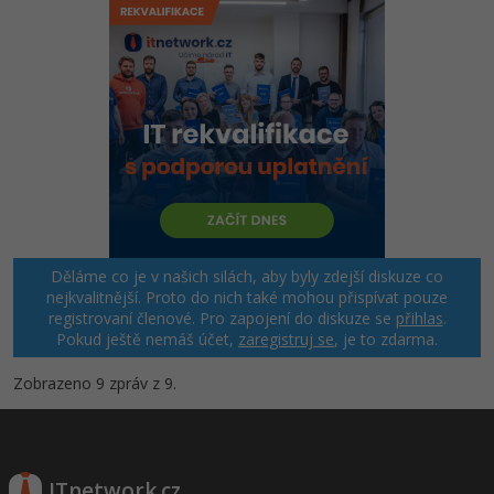
Děláme co je v našich silách, aby byly zdejší diskuze co
nejkvalitnější. Proto do nich také mohou přispívat pouze
registrovaní členové. Pro zapojení do diskuze se
přihlas
.
Pokud ještě nemáš účet,
zaregistruj se
, je to zdarma.
Zobrazeno 9 zpráv z 9.
ITnetwork.cz