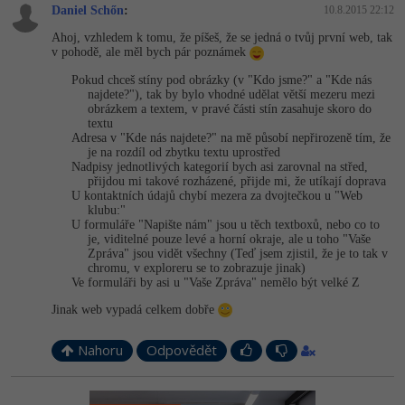
Daniel Schőn
:
10.8.2015 22:12
Ahoj, vzhledem k tomu, že píšeš, že se jedná o tvůj první web, tak
v pohodě, ale měl bych pár poznámek
Pokud chceš stíny pod obrázky (v "Kdo jsme?" a "Kde nás
najdete?"), tak by bylo vhodné udělat větší mezeru mezi
obrázkem a textem, v pravé části stín zasahuje skoro do
textu
Adresa v "Kde nás najdete?" na mě působí nepřirozeně tím, že
je na rozdíl od zbytku textu uprostřed
Nadpisy jednotlivých kategorií bych asi zarovnal na střed,
přijdou mi takové rozházené, přijde mi, že utíkají doprava
U kontaktních údajů chybí mezera za dvojtečkou u "Web
klubu:"
U formuláře "Napište nám" jsou u těch textboxů, nebo co to
je, viditelné pouze levé a horní okraje, ale u toho "Vaše
Zpráva" jsou vidět všechny (Teď jsem zjistil, že je to tak v
chromu, v exploreru se to zobrazuje jinak)
Ve formuláři by asi u "Vaše Zpráva" nemělo být velké Z
Jinak web vypadá celkem dobře
Nahoru
Odpovědět