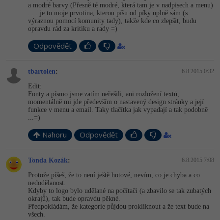
Video
a modré barvy (Přesně té modré, která tam je v nadpisech a menu)
. . . je to moje prvotina, kterou píšu od píky uplně sám (s
-41%
Copywriter
Algoritmy
Time management
výraznou pomocí komunity tady), takže kde co zlepšit, budu
Ostatní
opravdu rád za kritiku a rady =)
-10%
WordPress specialista
Umělá inteligence (AI)
Windows
Fórum
Odpovědět
SEO specialista
Pro děti
Linux
Příběhy absolventů
tbartolen
:
6.8.2015 0:32
Edit:
Více
Sítě
Blog
Fonty a písmo jsme zatím neřešili, ani rozložení textů,
momentálně mi jde především o nastavený design stránky a její
Kariéra
funkce v menu a email. Taky tlačítka jak vypadají a tak podobně
Fórum
Kybernetická bezpečnost
...=)
Pro firmy
Nahoru
Odpovědět
Elektronický podpis
Fórum
Tonda Kozák
:
6.8.2015 7:08
Protože píšeš, že to není ještě hotové, nevím, co je chyba a co
nedodělanost.
Kdyby to logo bylo udělané na počítači (a zbavilo se tak zubatých
okrajů), tak bude opravdu pěkné.
Předpokládám, že kategorie půjdou prokliknout a že text bude na
všech.