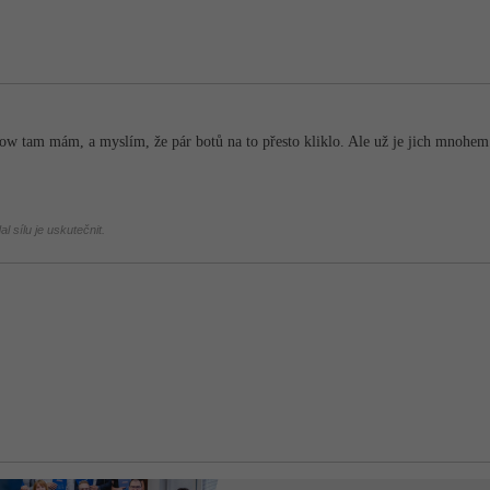
low tam mám, a myslím, že pár botů na to přesto kliklo. Ale už je jich mnohem
l sílu je uskutečnit.