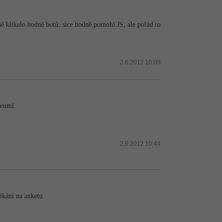
ě klikalo hodně botů, sice hodně pomohl JS, ale pořád to
2.6.2012 10:09
neumí.
2.6.2012 10:44
ikání na anketu.