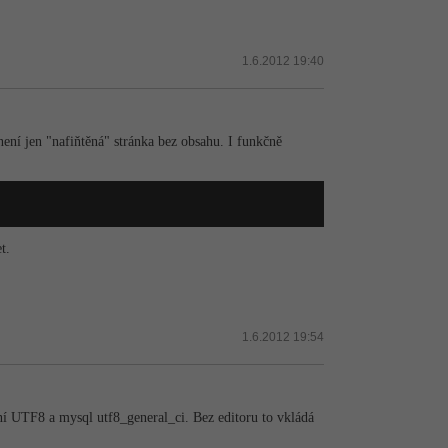
1.6.2012 19:40
 není jen "nafiňtěná" stránka bez obsahu. I funkčně
t.
1.6.2012 19:54
ní UTF8 a mysql utf8_general_ci. Bez editoru to vkládá