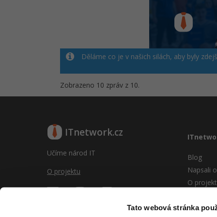
Děláme co je v našich silách, aby byly zdej
Zobrazeno 10 zpráv z 10.
ITnetwork.cz
ITnetwo
Učíme národ IT
Blog
Napsali o
O projektu
O projek
Reklama
Vývoj sy
Tato webová stránka použ