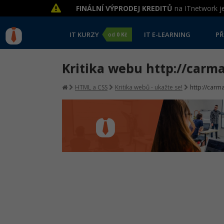
FINÁLNÍ VÝPRODEJ KREDITŮ
na ITnetwork je
IT KURZY
IT E-LEARNING
PŘ
od
0 Kč
Kritika webu http://carm
HTML a CSS
Kritika webů - ukažte se!
http://car