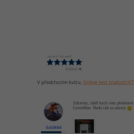
Jak se ti líbí web?
4 hlasů
V předchozím kvízu,
Online test znalostí 
Zdravím, chtěl bych vám představit
GreenMan. Budu rád za názory
Satik64