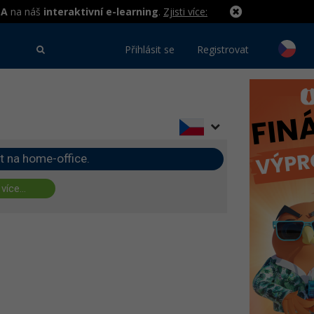
MA
na náš
interaktivní e-learning
.
Zjisti více:
Přihlásit se
Registrovat
t na home-office.
 více...