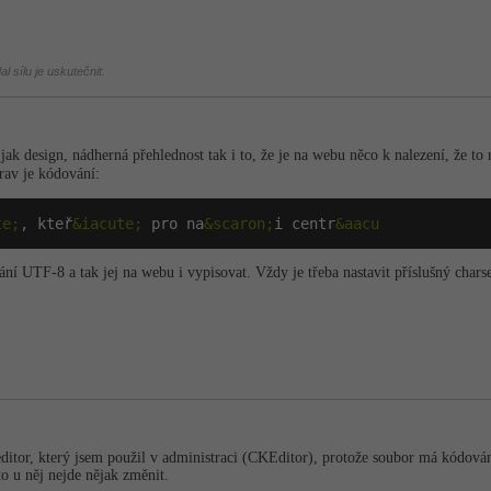
l sílu je uskutečnit.
jak design, nádherná přehlednost tak i to, že je na webu něco k nalezení, že to
rav je kódování:
te;
, kteř
&iacute;
 pro na
&scaron;
i centr
&aacu
ní UTF-8 a tak jej na webu i vypisovat. Vždy je třeba nastavit příslušný charse
ditor, který jsem použil v administraci (CKEditor), protože soubor má kódová
to u něj nejde nějak změnit.