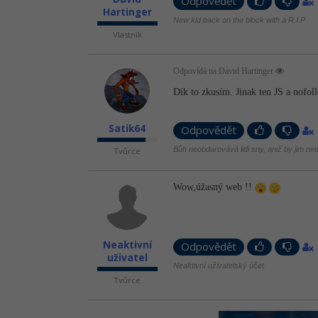
Odpovědět
Hartinger
New kid back on the block with a R.I.P
Vlastník
Odpovídá na David Hartinger
Dík to zkusím. Jinak ten JS a nofol
Satik64
Odpovědět
Bůh neobdarovává lidi sny, aniž by jim neda
Tvůrce
Wow,úžasný web !!
Neaktivní
Odpovědět
uživatel
Neaktivní uživatelský účet
Tvůrce