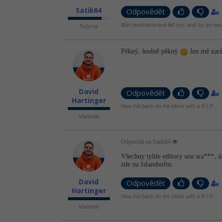
Satik64
Odpovědět
Bůh neobdarovává lidi sny, aniž by jim neda
Tvůrce
Pěkný, hodně pěkný
Jen mě zará
David
Odpovědět
Hartinger
New kid back on the block with a R.I.P
Vlastník
Odpovídá na Satik64
Všechny tyhle editory sou sra***,
zde na Islandsoftu.
David
Odpovědět
Hartinger
New kid back on the block with a R.I.P
Vlastník