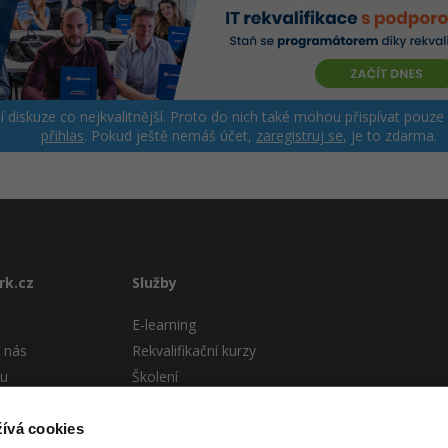
ší diskuze co nejkvalitnější. Proto do nich také mohou přispívat pouze
přihlas
. Pokud ještě nemáš účet,
zaregistruj se
, je to zdarma.
rk.cz
Služby
E-learning
 nás
Rekvalifikační kurzy
tu
Školení
Pro firmy
stému
ívá cookies