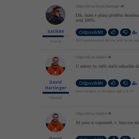
Odpovídá na David Hartinger
Dík, mám v plánu předělat shoutboa
není 100%.
Satik64
Odpovědět
Bůh neobdarovává lidi sny, aniž by jim neda
Tvůrce
Odpovídá na Satik64
U ankety by mělo stačit odkazům dát
David
Odpovědět
Hartinger
New kid back on the block with a R.I.P
Vlastník
Odpovídá na Satik64
Již jsem si vzpomněl, v .htaccess m
David