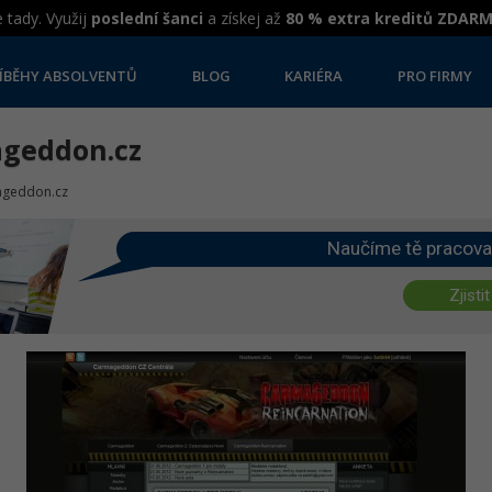
 tady. Využij
poslední šanci
a získej až
80 % extra kreditů ZDAR
ÍBĚHY ABSOLVENTŮ
BLOG
KARIÉRA
PRO FIRMY
ageddon.cz
mageddon.cz
Naučíme tě pracova
Zjistit