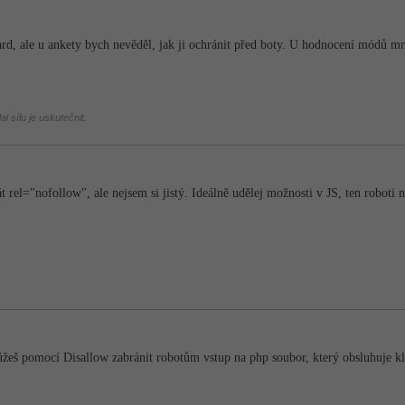
rd, ale u ankety bych nevěděl, jak ji ochránit před boty. U hodnocení módů mn
l sílu je uskutečnit.
 rel="nofollow", ale nejsem si jistý. Ideálně udělej možnosti v JS, ten roboti 
ůžeš pomocí Disallow zabránit robotům vstup na php soubor, který obsluhuje kl