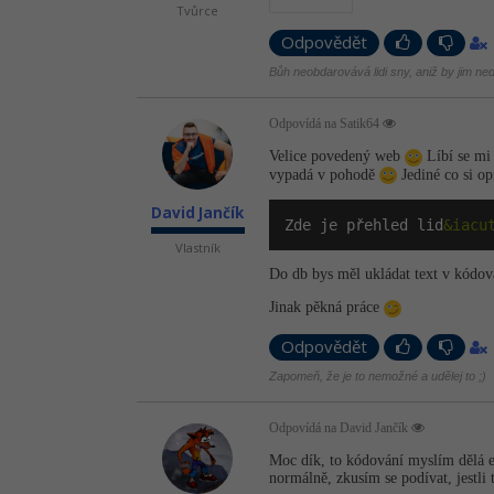
Tvůrce
Odpovědět
Bůh neobdarovává lidi sny, aniž by jim neda
Odpovídá na Satik64
Velice povedený web
Líbí se mi 
vypadá v pohodě
Jediné co si op
David Jančík
Zde je přehled lid
&iacu
Vlastník
Do db bys měl ukládat text v kódová
Jinak pěkná práce
Odpovědět
Zapomeň, že je to nemožné a udělej to ;)
Odpovídá na David Jančík
Moc dík, to kódování myslím dělá e
normálně, zkusím se podívat, jestli 