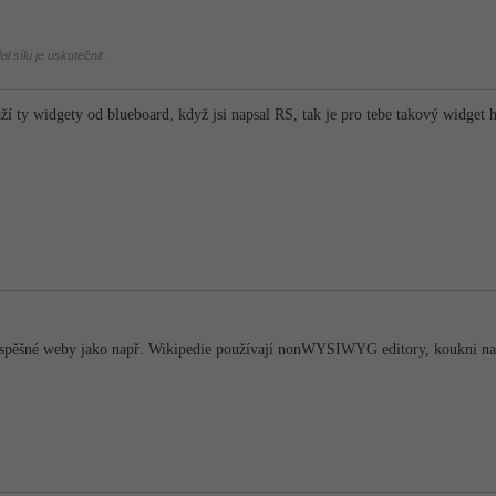
l sílu je uskutečnit.
ží ty widgety od blueboard, když jsi napsal RS, tak je pro tebe takový widget 
 úspěšné weby jako např. Wikipedie používají nonWYSIWYG editory, koukni nap