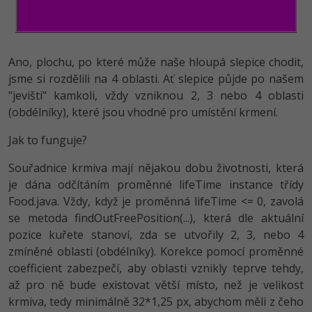
Ano, plochu, po které může naše hloupá slepice chodit,
jsme si rozdělili na 4 oblasti. Ať slepice půjde po našem
"jevišti" kamkoli, vždy vzniknou 2, 3 nebo 4 oblasti
(obdélníky), které jsou vhodné pro umístění krmení.
Jak to funguje?
Souřadnice krmiva mají nějakou dobu životnosti, která
je dána odčítáním proměnné lifeTime instance třídy
Food.java. Vždy, když je proměnná lifeTime <= 0, zavolá
se metoda findOutFreePo­sition(...), která dle aktuální
pozice kuřete stanoví, zda se utvořily 2, 3, nebo 4
zmíněné oblasti (obdélníky). Korekce pomocí proměnné
coefficient zabezpečí, aby oblasti vznikly teprve tehdy,
až pro ně bude existovat větší místo, než je velikost
krmiva, tedy minimálně 32*1,25 px, abychom měli z čeho