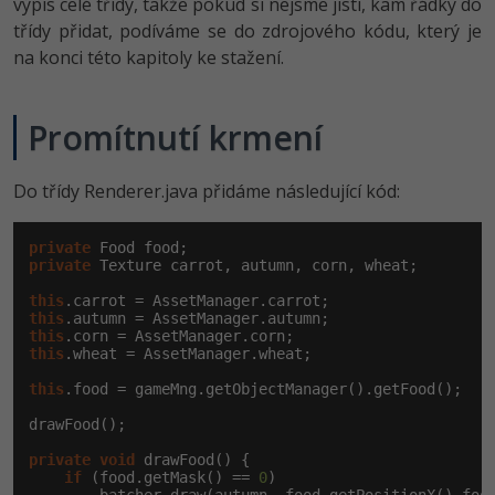
výpis celé třídy, takže pokud si nejsme jisti, kam řádky do
třídy přidat, podíváme se do zdrojového kódu, který je
na konci této kapitoly ke stažení.
Promítnutí krmení
Do třídy Renderer.java přidáme následující kód:
private
private
 Texture carrot, autumn, corn, wheat;

this
this
this
this
.wheat = AssetManager.wheat;

this
.food = gameMng.getObjectManager().getFood();

drawFood();

private
void
 drawFood() {

if
 (food.getMask() == 
0
)
