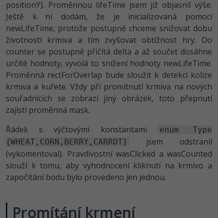
positionY). Proměnnou lifeTime jsem již objasnil výše.
Ještě k ní dodám, že je inicializovaná pomocí
newLifeTime, protože postupně chceme snižovat dobu
životnosti krmiva a tím zvyšovat obtížnost hry. Do
counter se postupně přičítá delta a až součet dosáhne
určité hodnoty, vyvolá to snížení hodnoty newLifeTime.
Proměnná rectForOverlap bude sloužit k detekci kolize
krmiva a kuřete. Vždy při promítnutí krmiva na nových
souřadnicích se zobrazí jiný obrázek, toto přepnutí
zajistí proměnná mask.
Řádek s výčtovými konstantami
enum Type
jsem odstranil
{WHEAT,CORN,BERRY,CARROT}
(vykomentoval). Pravdivostní wasClicked a wasCounted
slouží k tomu, aby vyhodnocení kliknutí na krmivo a
započítání bodu bylo provedeno jen jednou.
Promítání krmení