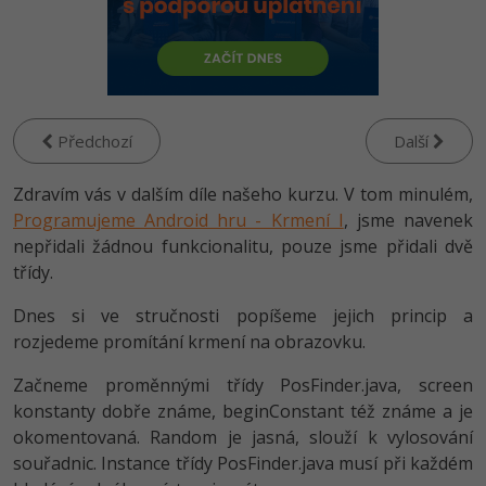
-80%
Vývojář mobilních aplikací
Python
HTML5, CSS3, Bootstrap, SEO
PHP
-80%
Specialista na AI a bigdata
JavaScript
SQL a databáze
JavaScript
-80%
C# Game developer
PHP
Testování a verzování
Předchozí
Další
Python
-80%
Webdesigner
C++
Zdravím vás v dalším díle našeho kurzu. V tom minulém,
UML a návrhové vzory
HTML / CSS
-80%
Programujeme Android hru - Krmení I
Tester
, jsme navenek
Swift
React
nepřidali žádnou funkcionalitu, pouze jsme přidali dvě
UML a návrhové vzory
-80%
Systémový administrátor
třídy.
Kotlin
Spring
MySQL/MariaDB
Dnes si ve stručnosti popíšeme jejich princip a
-80%
Grafik / UX/UI návrhář
C
rozjedeme promítání krmení na obrazovku.
ASP.NET MVC
MS-SQL
3D grafik
VB.NET
Začneme proměnnými třídy PosFinder.java, screen
Django
SQLite
konstanty dobře známe, beginConstant též známe a je
Projektový manažer
SQL
okomentovaná. Random je jasná, slouží k vylosování
Best practices
souřadnic. Instance třídy PosFinder.java musí při každém
-80%
Databázový analytik
Návrh SW