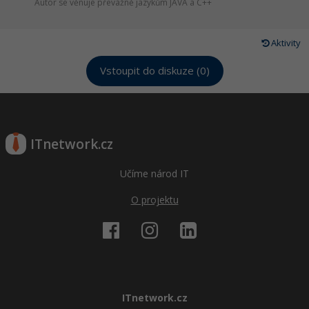
Autor se věnuje převážně jazykům JAVA a C++
Aktivity
Vstoupit do diskuze (0)
ITnetwork.cz
Učíme národ IT
O projektu
ITnetwork.cz