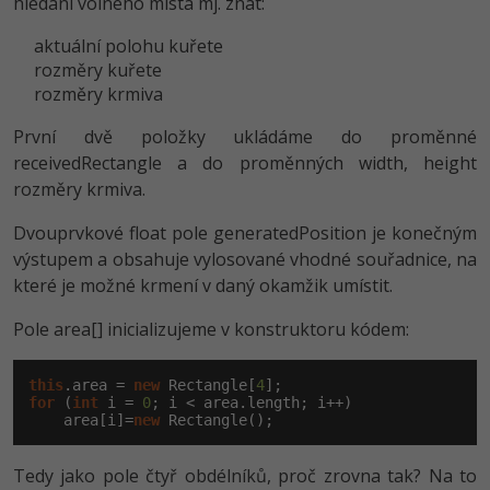
hledání volného místa mj. znát:
-41%
Copywriter
Algoritmy
aktuální polohu kuřete
rozměry kuřete
-10%
WordPress specialista
rozměry krmiva
Umělá inteligence (AI)
První dvě položky ukládáme do proměnné
SEO specialista
Pro děti
receivedRectangle a do proměnných width, height
rozměry krmiva.
Více
Dvouprvkové float pole generatedPosition je konečným
Fórum
výstupem a obsahuje vylosované vhodné souřadnice, na
které je možné krmení v daný okamžik umístit.
Kurzy e-commerce
Pole area[] inicializujeme v konstruktoru kódem:
Testování softwaru
Kurzy designu
this
.area = 
new
 Rectangle[
4
-80%
for
 (
int
 i = 
0
; i < area.length; i++)

Datová analýza
HTML/CSS
Příběhy absolventů
    area[i]=
new
 Rectangle();
-80%
Digitální gramotnost
Blog
Photoshop
Tedy jako pole čtyř obdélníků, proč zrovna tak? Na to