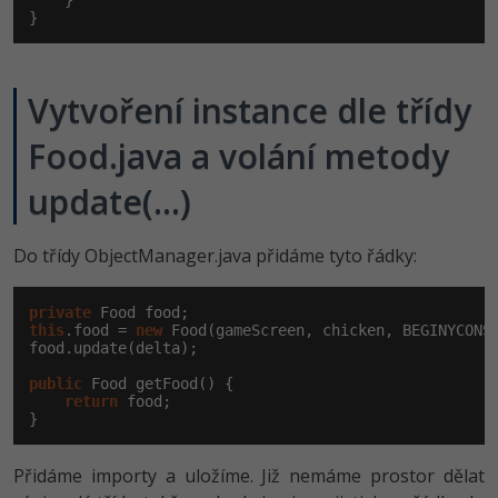
    }

}
Vytvoření instance dle třídy
Food.java a volání metody
update(...)
Do třídy ObjectManager.java přidáme tyto řádky:
private
this
.food = 
new
 Food(gameScreen, chicken, BEGINYCONST
food.update(delta);

public
 Food getFood() {

return
 food;

}
Přidáme importy a uložíme. Již nemáme prostor dělat