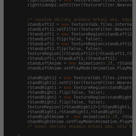
        rightSideUp2 = 
new
 Texture(Gdx.files.interna
        rightSideUp2.setFilter(TextureFilter.Nearest,
/* zacatek obsluhy animace mrkani oka, kdyz 
        standLeft12 = 
new
 Texture(Gdx.files.internal
        standLeft12.setFilter(TextureFilter.Nearest, 
        rStandLeft1 = 
new
 TextureRegion(standLeft12,
        rStandLeft1.flip(false, false);

        rStandLeft2 = 
new
 TextureRegion(standLeft12,
        rStandLeft2.flip(false, false);

        TextureRegion[]rStandLeft12={rStandLeft1,rSta
        rStandLeft1,rStandLeft1,rStandLeft2};

        standLeftAnime = 
new
 Animation(
0.2
f, rStandLe
        standLeftAnime.setPlayMode(Animation.PlayMode
        standRight12 = 
new
 Texture(Gdx.files.interna
        standRight12.setFilter(TextureFilter.Nearest,
        rStandRight1 = 
new
 TextureRegion(standRight1
        rStandRight1.flip(false, false);

        rStandRight2 = 
new
 TextureRegion(standRight1
        rStandRight2.flip(false, false);

        TextureRegion[]rStandRight12={rStandRight1,rS
        rStandRight1,rStandRight1,rStandRight2};

        standRightAnime =  
new
 Animation(
0.2
f, rStand
        standRightAnime.setPlayMode(Animation.PlayMod
/* konec obsluhy animace mrkani oka, kdyz ku