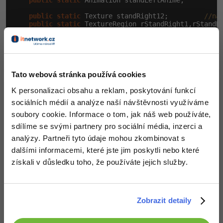
public
static
 Animation standLeftAnime;         
public
static
 Texture standRight12;         
//na
public
static
 TextureRegion rStandRight1,rStandR
public
static
 Animation standRightAnime;        
public
static
void
 load() {

        background = 
new
 Texture(Gdx.files.internal(
        background.setFilter(TextureFilter.Nearest, 
Tato webová stránka používá cookies
        rBackground = 
new
 TextureRegion(background,
0
K personalizaci obsahu a reklam, poskytování funkcí
        rBackground.flip(false, true);

sociálních médií a analýze naší návštěvnosti využíváme
        carrot = 
new
 Texture(Gdx.files.internal(
"car
soubory cookie. Informace o tom, jak náš web používáte,
        carrot.setFilter(TextureFilter.Nearest, Textu
sdílíme se svými partnery pro sociální média, inzerci a
        autumn = 
new
 Texture(Gdx.files.internal(
"aut
        autumn.setFilter(TextureFilter.Nearest, Textu
analýzy. Partneři tyto údaje mohou zkombinovat s
        corn = 
new
 Texture(Gdx.files.internal(
"corn.
dalšími informacemi, které jste jim poskytli nebo které
        corn.setFilter(TextureFilter.Nearest, Texture
        wheat = 
new
 Texture(Gdx.files.internal(
"whea
získali v důsledku toho, že používáte jejich služby.
        wheat.setFilter(TextureFilter.Nearest, Textur
        left1 = 
new
 Texture(Gdx.files.internal(
"left
        left1.setFilter(TextureFilter.Nearest, Textur
Zobrazit detaily
        left2 = 
new
 Texture(Gdx.files.internal(
"left
        left2.setFilter(TextureFilter.Nearest, Textur