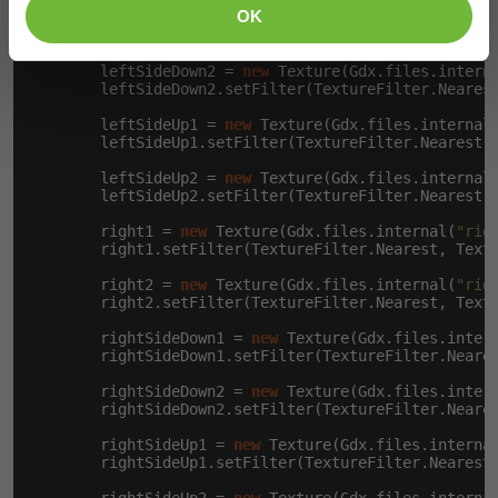
OK
        leftSideDown1 = 
new
 Texture(Gdx.files.intern
        leftSideDown1.setFilter(TextureFilter.Nearest
        leftSideDown2 = 
new
 Texture(Gdx.files.intern
        leftSideDown2.setFilter(TextureFilter.Nearest
        leftSideUp1 = 
new
 Texture(Gdx.files.internal
        leftSideUp1.setFilter(TextureFilter.Nearest, 
        leftSideUp2 = 
new
 Texture(Gdx.files.internal
        leftSideUp2.setFilter(TextureFilter.Nearest, 
        right1 = 
new
 Texture(Gdx.files.internal(
"rig
        right1.setFilter(TextureFilter.Nearest, Textu
        right2 = 
new
 Texture(Gdx.files.internal(
"rig
        right2.setFilter(TextureFilter.Nearest, Textu
        rightSideDown1 = 
new
 Texture(Gdx.files.inter
        rightSideDown1.setFilter(TextureFilter.Neares
        rightSideDown2 = 
new
 Texture(Gdx.files.inter
        rightSideDown2.setFilter(TextureFilter.Neares
        rightSideUp1 = 
new
 Texture(Gdx.files.interna
        rightSideUp1.setFilter(TextureFilter.Nearest,