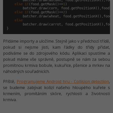
        batcher.draw(autumn, food.getPositionX(),food
else
if
(food.getMask()==
1
)

        batcher.draw(corn, food.getPositionX(),food.g
else
if
(food.getMask()==
2
)

        batcher.draw(wheat, food.getPositionX(),food.
else
        batcher.draw(carrot, food.getPositionX(),food
}
Přidáme importy a uložíme. Stejně jako v předchozí třídě,
pokud si nejsme jisti, kam řádky do třídy přidat,
podíváme se do zdrojového kódu. Aplikaci spustíme a
pokud máme vše správně, postupně se nám za sebou
promítnou krmiva bobule, kukuřice, pšenice a mrkev na
náhodných souřadnicích.
Příště,
Programujeme Android hru - Collision detection
,
se budeme zabývat kolizí našeho hloupého kuřete s
krmením, promítáním skóre, rychlosti a životnosti
krmiva.