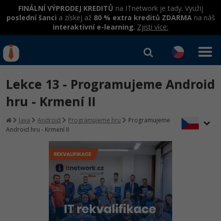
FINÁLNÍ VÝPRODEJ KREDITŮ
na ITnetwork je tady. Využij
poslední šanci
a získej až
80 % extra kreditů ZDARMA
na náš
interaktivní e-learning
.
Zjisti více:
IT kurzy
Od
0 Kč
Lekce 13 - Programujeme Android
Přihlásit se
|
Registrovat
IT e-learning
Rekvalifikace a kurzy
hru - Krmení II
hrazené úřadem práce
Kurzy IT profesí
Java
Android
Programujeme hru
Programujeme
Workshopy zdarma
Android hru - Krmení II
Junior programátor
Kurzy programování
Umělá inteligence v praxi
Školení
Programátor WWW aplikací
Jak začít?
Datová analýza v praxi
Základy programování
Školení dle technologií
-80%
Senior programátor
Java
Objektové programování - OOP
C# .NET
-80%
Front-end developer
C#.NET
Umělá inteligence
Java