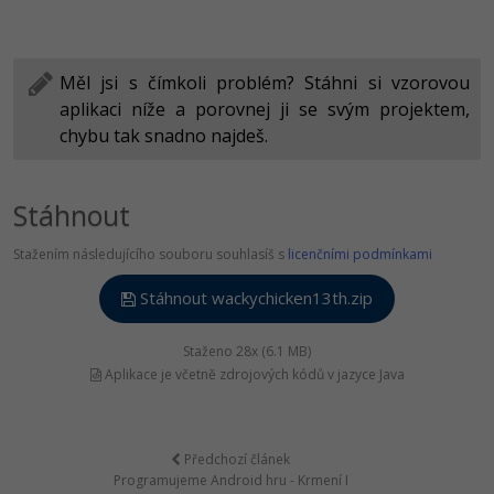
Měl jsi s čímkoli problém? Stáhni si vzorovou
aplikaci níže a porovnej ji se svým projektem,
chybu tak snadno najdeš.
Stáhnout
Stažením následujícího souboru souhlasíš s
licenčními podmínkami
Stáhnout wackychicken13th.zip
Staženo 28x (6.1 MB)
Aplikace je včetně zdrojových kódů v jazyce Java
Předchozí článek
Programujeme Android hru - Krmení I