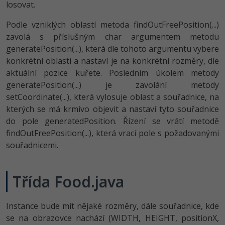
losovat.
Podle vzniklých oblastí metoda findOutFreePo­sition(...)
zavolá s příslušným char argumentem metodu
generatePositi­on(...), která dle tohoto argumentu vybere
konkrétní oblasti a nastaví je na konkrétní rozměry, dle
aktuální pozice kuřete. Posledním úkolem metody
generatePositi­on(...) je zavolání metody
setCoordinate(...), která vylosuje oblast a souřadnice, na
kterých se má krmivo objevit a nastaví tyto souřadnice
do pole generatedPosition. Řízení se vrátí metodě
findOutFreePo­sition(...), která vrací pole s požadovanými
souřadnicemi.
Třída Food.java
Instance bude mít nějaké rozměry, dále souřadnice, kde
se na obrazovce nachází (WIDTH, HEIGHT, positionX,