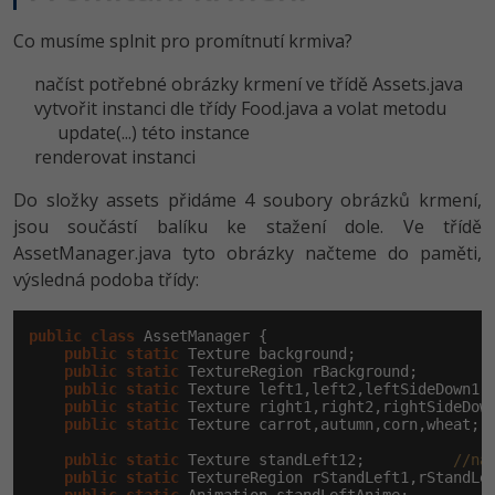
Co musíme splnit pro promítnutí krmiva?
načíst potřebné obrázky krmení ve třídě Assets.java
vytvořit instanci dle třídy Food.java a volat metodu
update(...) této instance
renderovat instanci
Do složky assets přidáme 4 soubory obrázků krmení,
jsou součástí balíku ke stažení dole. Ve třídě
AssetManager.java tyto obrázky načteme do paměti,
výsledná podoba třídy:
public
class
 AssetManager {

public
static
 Texture background;

public
static
 TextureRegion rBackground;

public
static
 Texture left1,left2,leftSideDown1,l
public
static
 Texture right1,right2,rightSideDown
public
static
 Texture carrot,autumn,corn,wheat;

public
static
 Texture standLeft12;          
//na
public
static
 TextureRegion rStandLeft1,rStandLe