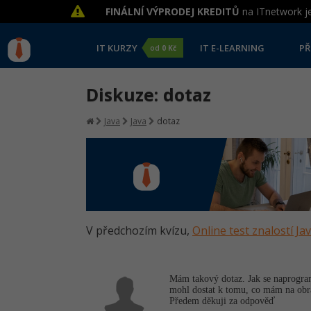
FINÁLNÍ VÝPRODEJ KREDITŮ
na ITnetwork je
IT KURZY
IT E-LEARNING
PŘ
od
0 Kč
Diskuze: dotaz
Java
Java
dotaz
V předchozím kvízu,
Online test znalostí Ja
Mám takový dotaz. Jak se naprogramu
mohl dostat k tomu, co mám na obr
Předem děkuji za odpověď