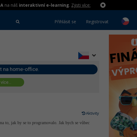
MA
na náš
interaktivní e-learning
.
Zjisti více:
Přihlásit se
Registrovat
t na home-office.
 více...
Aktivity
na to, jak by se to programovalo. Jak bych se vůbec