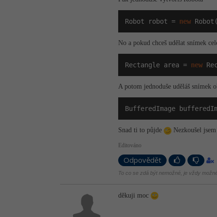
Robot robot = 
new
 Robot
No a pokud chceš udělat snímek cel
Rectangle area = 
new
 Re
A potom jednoduše uděláš snímek ob
BufferedImage bufferedI
Snad ti to půjde
Nezkoušel jsem 
Editováno
Odpovědět
To co se zdá být nemožné, je vždy možné
děkuji moc