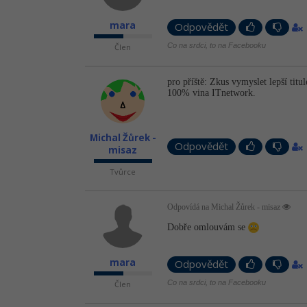
mara
Odpovědět
Co na srdci, to na Facebooku
Člen
pro příště: Zkus vymyslet lepší titu
100% vina ITnetwork.
Michal Žůrek -
Odpovědět
misaz
Tvůrce
Odpovídá na Michal Žůrek - misaz
Dobře omlouvám se
mara
Odpovědět
Co na srdci, to na Facebooku
Člen