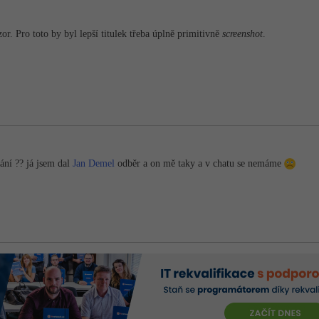
ozor. Pro toto by byl lepší titulek třeba úplně primitivně
screenshot
.
ání ?? já jsem dal
Jan Demel
odběr a on mě taky a v chatu se nemáme