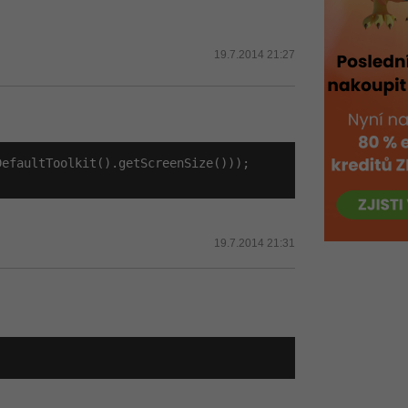
19.7.2014 21:27
efaultToolkit().getScreenSize()));

19.7.2014 21:31