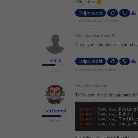
Děkuji moc
Odpovědět
Co na srdci, to na Facebooku
Odpovídá na Jan Demel
V žádným tutorialu o žádným robot
mara
Odpovědět
Co na srdci, to na Facebooku
Člen
Odpovídá na mara
Teďka jsem se nad tím tak zamyslel 
import
Jan Demel
import
import
Tvůrce
import
 java.awt.image.B
Pak jednoduše vytvoříš Robota