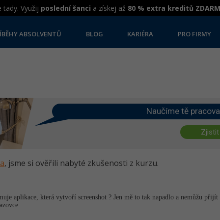
 tady. Využij
poslední šanci
a získej až
80 % extra kreditů ZDAR
ÍBĚHY ABSOLVENTŮ
BLOG
KARIÉRA
PRO FIRMY
Naučíme tě pracova
Zjistit
va
, jsme si ověřili nabyté zkušenosti z kurzu.
je aplikace, která vytvoří screenshot ? Jen mě to tak napadlo a nemůžu přijít 
azovce.