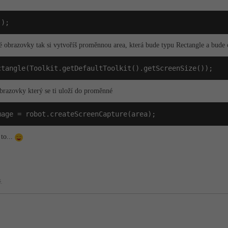
();
é obrazovky tak si vytvoříš proměnnou area, která bude typu Rectangle a bude
ctangle(Toolkit.getDefaultToolkit().getScreenSize());
razovky který se ti uloží do proměnné
mage = robot.createScreenCapture(area);
to...
.