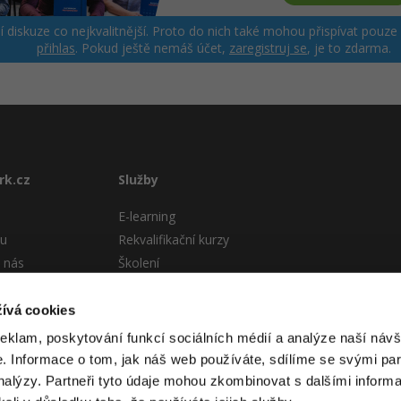
ší diskuze co nejkvalitnější. Proto do nich také mohou přispívat pouze
přihlas
. Pokud ještě nemáš účet,
zaregistruj se
, je to zdarma.
rk.cz
Služby
E-learning
tu
Rekvalifikační kurzy
 nás
Školení
Pro firmy
stému
ívá cookies
 podmínky
reklam, poskytování funkcí sociálních médií a analýze naší návš
 Informace o tom, jak náš web používáte, sdílíme se svými par
analýzy. Partneři tyto údaje mohou zkombinovat s dalšími informa