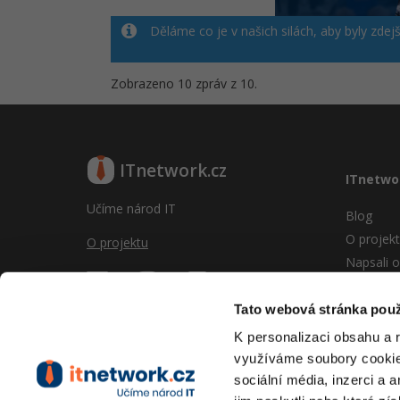
Děláme co je v našich silách, aby byly zdej
Zobrazeno 10 zpráv z 10.
ITnetwork.cz
ITnetwo
Učíme národ IT
Blog
O projek
O projektu
Napsali o
Reklama
Vývoj sy
Tato webová stránka použ
Provozní
K personalizaci obsahu a 
RSS
využíváme soubory cookie.
Kontakt
sociální média, inzerci a 