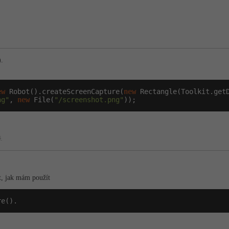
).
ew
 Robot().createScreenCapture(
new
 Rectangle(Toolkit.getD
ng"
, 
new
 File(
"/screenshot.png"
));
.
t, jak mám použít
re().