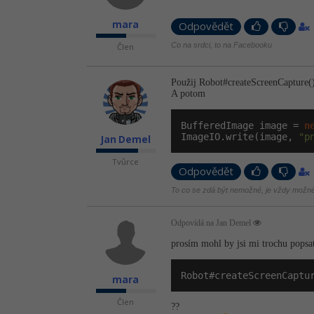
mara
Odpovědět
Co na srdci, to na Facebooku
Člen
Použij Robot#createS­creenCapture(
A potom
BufferedImage image = 
n
ImageIO.write(image, 
"p
Jan Demel
Tvůrce
Odpovědět
To co se zdá být nemožné, je vždy možné
Odpovídá na Jan Demel
prosím mohl by jsi mi trochu popsa
Robot#createScreenCaptu
mara
Člen
??