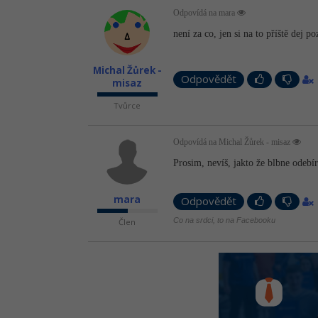
Odpovídá na mara
není za co, jen si na to příště dej p
Michal Žůrek -
Odpovědět
misaz
Tvůrce
Odpovídá na Michal Žůrek - misaz
Prosim, nevíš, jakto že blbne odebír
mara
Odpovědět
Co na srdci, to na Facebooku
Člen