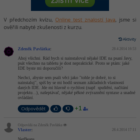
-80%
Vývojář mobilních aplikací
Python
HTML5, CSS3, Bootstrap, SEO
PHP
-80%
Specialista na AI a bigdata
V předchozím kvízu,
Online test znalostí Java
, jsme si
JavaScript
SQL a databáze
ověřili nabyté zkušenosti z kurzu.
JavaScript
-80%
C# Game developer
PHP
Aktivity
Testování a verzování
Python
-80%
Webdesigner
Zdeněk Pavlátka
C++
:
28.4.2014 16:53
UML a návrhové vzory
HTML / CSS
Ahoj všichni. Rád bych si nainstaloval nějaké IDE na psaní Javy,
-80%
Tester
psát všechno na tabletu je dost nepraktické. Proto se ptám: jaké
Swift
IDE byste mi doporučili?
React
UML a návrhové vzory
-80%
Systémový administrátor
Nechci, abyste sem psali věci jako "tohle je dobré, to si
Kotlin
nainstaluj", spíš by se mi hodil seznam základních vlastností
Spring
MySQL/MariaDB
daných IDE. Jde mi hlavně o rychlost (např. spuštění, načítání
-80%
Grafik / UX/UI návrhář
projektu...), našeptávač, nějaké pěkné zvýraznění syntaxe a snadné
C
ovládání.
ASP.NET MVC
MS-SQL
3D grafik
+1
VB.NET
Odpovědět
Django
SQLite
Projektový manažer
SQL
Odpovídá na Zdeněk Pavlátka
Best practices
Vlaster
:
28.4.2014 17:11
-80%
Databázový analytik
Návrh SW
NetBeans