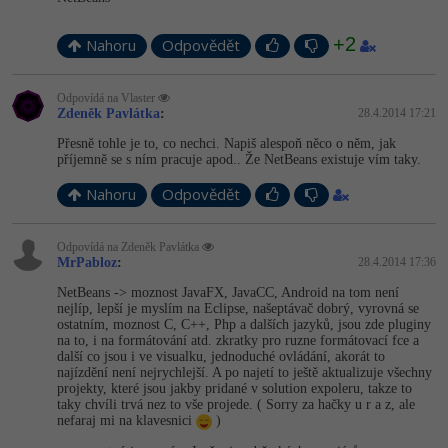
-41%
Copywriter
Algoritmy
+2
Nahoru
Odpovědět
-10%
WordPress specialista
Umělá inteligence (AI)
Odpovídá na Vlaster
Zdeněk Pavlátka
:
28.4.2014 17:21
SEO specialista
Pro děti
Přesně tohle je to, co nechci. Napiš alespoň něco o něm, jak
příjemně se s ním pracuje apod.. Že NetBeans existuje vím taky.
Více
Nahoru
Odpovědět
Fórum
Odpovídá na Zdeněk Pavlátka
MrPabloz
:
28.4.2014 17:36
Kurzy e-commerce
NetBeans -> moznost JavaFX, JavaCC, Android na tom není
nejlíp, lepší je myslím na Eclipse, našeptávač dobrý, vyrovná se
Testování softwaru
ostatním, moznost C, C++, Php a dalších jazyků, jsou zde pluginy
Kurzy designu
na to, i na formátování atd. zkratky pro ruzne formátovací fce a
další co jsou i ve visualku, jednoduché ovládání, akorát to
-80%
Datová analýza
najízdění není nejrychlejší. A po najetí to ještě aktualizuje všechny
HTML/CSS
Příběhy absolventů
projekty, které jsou jakby pridané v solution expoleru, takze to
taky chvíli trvá nez to vše projede. ( Sorry za hačky u r a z, ale
-80%
Digitální gramotnost
Blog
nefaraj mi na klavesnici
Photoshop
)