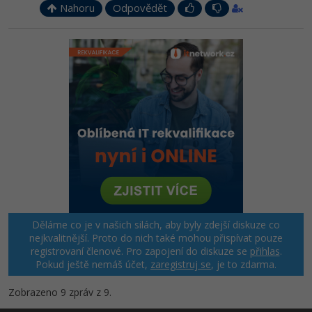
Nahoru
Odpovědět
Děláme co je v našich silách, aby byly zdejší diskuze co
nejkvalitnější. Proto do nich také mohou přispívat pouze
registrovaní členové. Pro zapojení do diskuze se
přihlas
.
Pokud ještě nemáš účet,
zaregistruj se
, je to zdarma.
Zobrazeno 9 zpráv z 9.