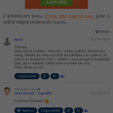
-80%
Vývojář mobilních aplikací
Python
HTML5, CSS3, Bootstrap, SEO
PHP
-80%
Specialista na AI a bigdata
V předchozím kvízu,
Online test znalostí Java
, jsme si
JavaScript
SQL a databáze
ověřili nabyté zkušenosti z kurzu.
JavaScript
-80%
C# Game developer
PHP
Aktivity
Testování a verzování
Python
-80%
Webdesigner
mara
:
C++
28.5.2014 20:54
UML a návrhové vzory
HTML / CSS
Zdravím,
-80%
Tester
Mám takový problém. Nejde mi v eclipse grafický návrhář java
Swift
swing. Nemám ho vůbec na výběr při zakládání a to i přes to, že
React
UML a návrhové vzory
jsem si ho dostahoval. Pod 1. aplikací v java swingu do komentářů
-80%
Systémový administrátor
psali, jak to stáhnout. Udělal jsem to přesně tak a nic.
Kotlin
Všem děkuji za rady
Spring
MySQL/MariaDB
-80%
Grafik / UX/UI návrhář
C
Odpovědět
ASP.NET MVC
MS-SQL
3D grafik
VB.NET
Odpovídá na mara
Django
SQLite
Josef Kuchař - Pepa489
:
28.5.2014 20:57
Projektový manažer
SQL
A nechceš Netbeans?
Best practices
-80%
Databázový analytik
Nahoru
Odpovědět
Návrh SW