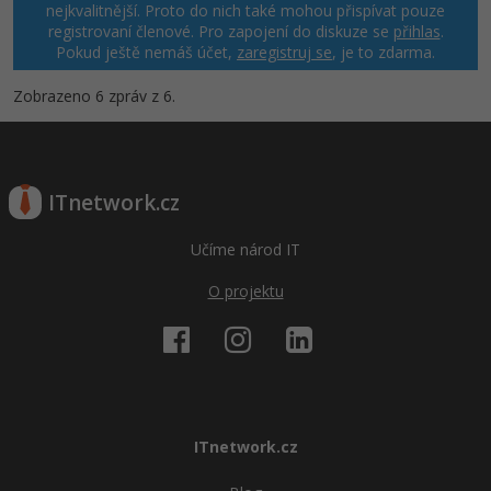
nejkvalitnější. Proto do nich také mohou přispívat pouze
registrovaní členové. Pro zapojení do diskuze se
přihlas
.
Windows
Fórum
Pokud ještě nemáš účet,
zaregistruj se
, je to zdarma.
Linux
Zobrazeno 6 zpráv z 6.
Sítě
Kybernetická bezpečnost
ITnetwork.cz
Elektronický podpis
Učíme národ IT
O projektu
Fórum
ITnetwork.cz