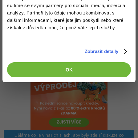
-30%
Kariéra
-80%
Marketing
sdílíme se svými partnery pro sociální média, inzerci a
Adobe Illustrator
analýzy. Partneři tyto údaje mohou zkombinovat s
Odpovídá na mara
Pro firmy
-30%
Josef Kuchař - Pepa489
:
28.5.2014 21:06
WordPress
dalšími informacemi, které jste jim poskytli nebo které
Adobe Lightroom
získali v důsledku toho, že používáte jejich služby.
Odebírej mě a já tě budu odebírat tebe
-30%
-15%
SEO
Adobe XD
Nahoru
Odpovědět
-25%
UX
Adobe InDesign
Zobrazit detaily
Business
Adobe After Effects
OK
-25%
-80%
Kryptoměny
Blender
-30%
Copywriting
Inkscape
-80%
-80%
MS Office
Fotografování
Google Dokumenty
Video
Děláme co je v našich silách, aby byly zdejší diskuze co
Time management
Ostatní