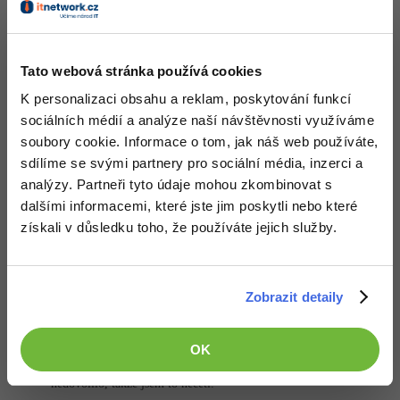
Odpovídá na David Hartinger
Kapt Nemo
:
9.3.2017 11:13
Tato webová stránka používá cookies
Odkdy ma C# a Java stejny vykon ???
Uz z principu je Java pomalejsi a to z duvodu jvm. Podle mych
K personalizaci obsahu a reklam, poskytování funkcí
mereni na aplikacích co jsem delal tak 15%.
sociálních médií a analýze naší návštěvnosti využíváme
-4
soubory cookie. Informace o tom, jak náš web používáte,
Nahoru
Odpovědět
sdílíme se svými partnery pro sociální média, inzerci a
analýzy. Partneři tyto údaje mohou zkombinovat s
Odpovídá na Kapt Nemo
dalšími informacemi, které jste jim poskytli nebo které
vajkuba1234
:
9.3.2017 13:53
získali v důsledku toho, že používáte jejich služby.
Zkus sve testy nejak dolozit.
Nahoru
Odpovědět
Zobrazit detaily
Marian Benčat
:
9.3.2017 14:27
Uh to je dlouhé
Popravdě jsem nejvíce v šoku, že na první asi
OK
3 příspěvky Davida Čápky jsem dal plusko a souhlasil s ním, to
jsem nečekla, že se někdy stane. Pak už mi to dále dávat pluska
nedovolilo, takže jsem to nečetl.