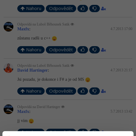
Nahoru
Odpovědět
Windows
Fórum
Odpovídá na Luboš Běhounek Satik
Linux
Maxfx
:
4.7.2013 17:00
zůstanu radši u c++
Sítě
Nahoru
Odpovědět
Kybernetická bezpečnost
Odpovídá na Luboš Běhounek Satik
Elektronický podpis
David Hartinger
:
4.7.2013 21:17
Jsi pozadu, je dokonce i F# a je od MS
Fórum
Nahoru
Odpovědět
Odpovídá na David Hartinger
Maxfx
:
5.7.2013 13:42
jj vím
Nahoru
Odpovědět