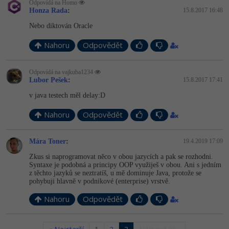
Odpovídá na Homo
Honza Rada
:
15.8.2017 16:48
Nebo diktován Oracle
Nahoru
Odpovědět
Odpovídá na vajkuba1234
Lubor Pešek
:
15.8.2017 17:41
v java testech měl delay:D
Nahoru
Odpovědět
Mára Toner
:
19.4.2019 17:09
Zkus si naprogramovat něco v obou jazycích a pak se rozhodni.
Syntaxe je podobná a principy OOP využiješ v obou. Ani s jedním
z těchto jazyků se neztratíš, u mě dominuje Java, protože se
pohybuji hlavně v podnikové (enterprise) vrstvě.
Nahoru
Odpovědět