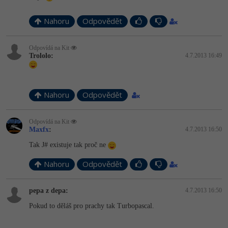
-41%
Copywriter
Algoritmy
Nahoru
Odpovědět
-10%
WordPress specialista
Umělá inteligence (AI)
Odpovídá na Kit
Trololo:
4.7.2013 16:49
SEO specialista
Pro děti
Více
Nahoru
Odpovědět
Fórum
Odpovídá na Kit
Maxfx
:
4.7.2013 16:50
Kurzy e-commerce
Tak J# existuje tak proč ne
Nahoru
Testování softwaru
Odpovědět
Kurzy designu
-80%
Datová analýza
HTML/CSS
pepa z depa:
4.7.2013 16:50
Příběhy absolventů
Pokud to děláš pro prachy tak Turbopascal.
-80%
Digitální gramotnost
Blog
Photoshop