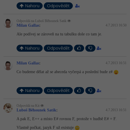
-30%
Kariéra
-80%
Marketing
Nahoru
Adobe Illustrator
Odpovědět
Pro firmy
-30%
WordPress
Adobe Lightroom
Odpovídá na Luboš Běhounek Satik
Milan Gallas
:
4.7.2013 16:50
-30%
-15%
SEO
Adobe XD
Ale podívej se zároveň na tu tabulku dole co tam je.
-25%
UX
Adobe InDesign
Nahoru
Odpovědět
Business
Adobe After Effects
Milan Gallas
:
4.7.2013 16:51
-25%
-80%
Co budeme dělat až se abeceda vyčerpá a poslední bude z#
Kryptoměny
Blender
-30%
Copywriting
Inkscape
Nahoru
Odpovědět
-80%
-80%
MS Office
Fotografování
Odpovídá na Kit
Luboš Běhounek Satik
:
4.7.2013 16:51
Google Dokumenty
Video
A pak E, E++ a místo E# rovnou F, protože v hudbě E# = F.
Time management
Vlastně počkat, jazyk F už existuje
Ostatní