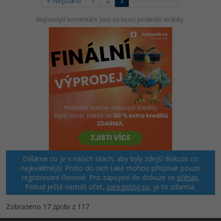
« Nejstarší
1
2
3
Nejnovější »
Nejnovější komentáře jsou na konci poslední stránky.
Děláme co je v našich silách, aby byly zdejší diskuze co
nejkvalitnější. Proto do nich také mohou přispívat pouze
registrovaní členové. Pro zapojení do diskuze se
přihlas
.
Pokud ještě nemáš účet,
zaregistruj se
, je to zdarma.
Zobrazeno 17 zpráv z 117.