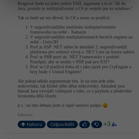
Reagovat budu na jeden jediný FAIL argument a to je "Jdi do
Javy, protože je multiplatformní a C# je vesměs jen na windows.".
Tak to bude asi ten důvod, že C# a mono se používá:
V nejpoužívanějším mobilním multiplatformním
frameworku na světě - Xamarin
V nejpoužívanějším multiplatformních herních engineu na
světě - Unity3D
Proč je ASP .NET tuším že aktuálně 2. nejpoužívanější
platforma pro webový vývoj a .NET Core na linuxu nabírá
Proč se PHP portí do .NET Frameworku v podobě
Peachpie, aby se mohlo v PHP psát pro IOT?
Proč se C# používá třeba už i jako jazyk pro CryEngine a
brzy bude v Unreal Engineu?
Ale pokud někdo argumentuje tím, že na tom jede jeho
mikrovlnka, tak klidně jděte dělat mikrovlnky. Aktuálně jsou
hlavně Java vývojáři vyklepaní z toho, co s jazykem a především
licencema dělá Oracle.
p.s.: na tuto debatu jsem si tajně nastavil podpis
Editováno
+3
Nahoru
Odpovědět