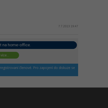
7.7.2013 19:47
t na home-office.
 více...
 registrovaní členové. Pro zapojení do diskuze se