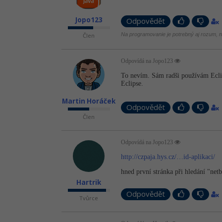
Jopo123
Odpovědět
Na programovanie je potrebný aj rozum, ni
Člen
Odpovídá na Jopo123
To nevím. Sám radši používám Eclips
Eclipse.
Martin Horáček
Odpovědět
Člen
Odpovídá na Jopo123
http://czpaja.hys.cz/…id-aplikaci/
hned první stránka při hledání "net
Hartrik
Odpovědět
Tvůrce