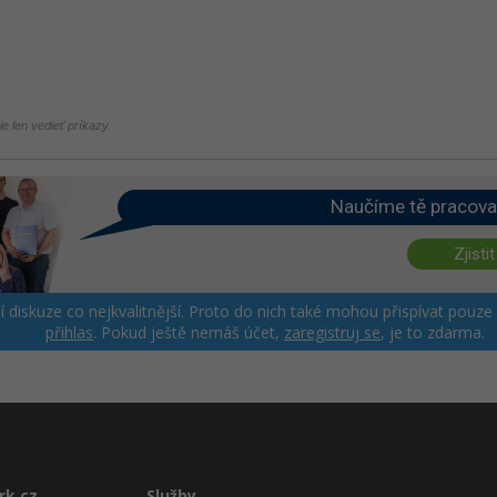
e len vedieť príkazy.
Naučíme tě pracova
Zjistit
ší diskuze co nejkvalitnější. Proto do nich také mohou přispívat pouze
přihlas
. Pokud ještě nemáš účet,
zaregistruj se
, je to zdarma.
rk.cz
Služby