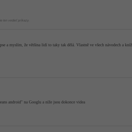
e len vedieť príkazy.
e a myslím, že většina lidí to taky tak dělá. Vlastně ve všech návodech a knížk
beans android" na Googlu a níže jsou dokonce videa