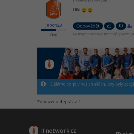
Odpovídá na Hartrik
Diki
Jopo123
Odpovědět
Na programovanie je potrebný aj rozum, ni
Člen
Děláme co je v našich silách, aby byly zdej
Zobrazeno 4 zpráv z 4.
ITnetwork.cz
ITnetwo