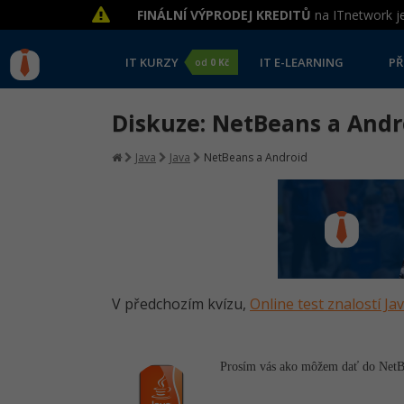
FINÁLNÍ VÝPRODEJ KREDITŮ
na ITnetwork je
IT KURZY
IT E-LEARNING
PŘ
od
0 Kč
Diskuze: NetBeans a Andr
Java
Java
NetBeans a Android
V předchozím kvízu,
Online test znalostí Ja
Prosím vás ako môžem dať do NetB