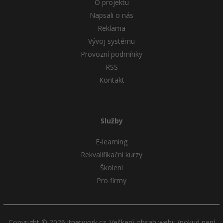
O projektu
Napsali o nás
Reklama
Vývoj systému
Provozní podmínky
RSS
Kontakt
Služby
E-learning
Rekvalifikační kurzy
Školení
Pro firmy
Copyright © 2026 itnetwork.cz. Veškerý obsah webu (pokud není