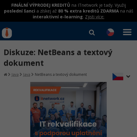
FINÁLNÍ VÝPRODEJ KREDITŮ
na ITnetwork je tady. Využij
poslední šanci
a získej až
80 % extra kreditů ZDARMA
na náš
interaktivní e-learning
.
Zjisti více:
IT kurzy
Od
0 Kč
Diskuze: NetBeans a textový
Přihlásit se
|
Registrovat
IT e-learning
Rekvalifikace a kurzy
dokument
hrazené úřadem práce
Kurzy IT profesí
Java
Java
NetBeans a textový dokument
Workshopy zdarma
Junior programátor
Kurzy programování
Umělá inteligence v praxi
Školení
Programátor WWW aplikací
Jak začít?
Datová analýza v praxi
Základy programování
Školení dle technologií
-80%
Senior programátor
Java
Objektové programování - OOP
C# .NET
-80%
Front-end developer
C#.NET
Umělá inteligence
Java