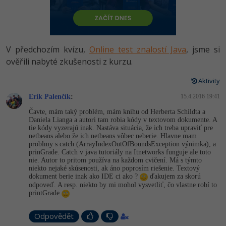
-80%
Vývojář mobilních aplikací
Python
HTML5, CSS3, Bootstrap, SEO
PHP
-80%
Specialista na AI a bigdata
JavaScript
SQL a databáze
JavaScript
V předchozím kvízu,
Online test znalostí Java
, jsme si
-80%
C# Game developer
PHP
ověřili nabyté zkušenosti z kurzu.
Testování a verzování
Python
-80%
Webdesigner
C++
Aktivity
UML a návrhové vzory
HTML / CSS
Erik Palenčík
:
15.4.2016 19:41
-80%
Tester
Swift
Čavte, mám taký problém, mám knihu od Herberta Schildta a
React
UML a návrhové vzory
Daniela Lianga a autori tam robia kódy v textovom dokumente. A
-80%
Systémový administrátor
Kotlin
tie kódy vyzerajú inak. Nastáva situácia, že ich treba upraviť pre
netbeans alebo že ich netbeans vôbec neberie. Hlavne mam
Spring
MySQL/MariaDB
problmy s catch (ArrayIndexOu­tOfBoundsExcep­tion výnimka), a
-80%
Grafik / UX/UI návrhář
C
prinGrade. Catch v java tutoriály na Itnetworks funguje ale toto
ASP.NET MVC
nie. Autor to pritom používa na každom cvičení. Má s týmto
MS-SQL
niekto nejaké skúsenosti, ak áno poprosím riešenie. Textový
3D grafik
VB.NET
dokument berie inak ako IDE ci ako ?
ďakujem za skorú
Django
odpoveď. A resp. niekto by mi mohol vysvetliť, čo vlastne robí to
SQLite
printGrade
Projektový manažer
SQL
Best practices
Odpovědět
-80%
Databázový analytik
Návrh SW