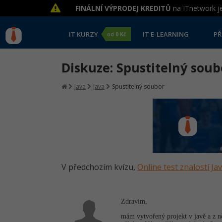
FINÁLNÍ VÝPRODEJ KREDITŮ
na ITnetwork je
IT KURZY
IT E-LEARNING
PŘ
od
0 Kč
Diskuze: Spustitelný soub
Java
Java
Spustitelný soubor
V předchozím kvízu,
Online test znalostí Ja
Zdravím,
mám vytvořený projekt v javě a z n