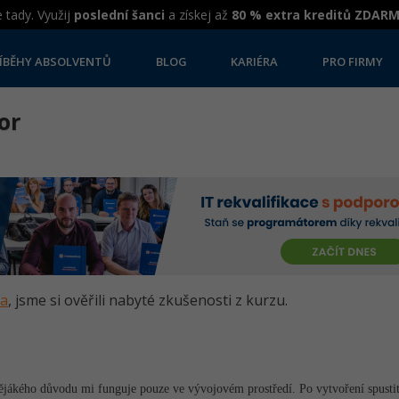
 tady. Využij
poslední šanci
a získej až
80 % extra kreditů ZDAR
ÍBĚHY ABSOLVENTŮ
BLOG
KARIÉRA
PRO FIRMY
or
va
, jsme si ověřili nabyté zkušenosti z kurzu.
ějákého důvodu mi funguje pouze ve vývojovém prostředí. Po vytvoření spustit