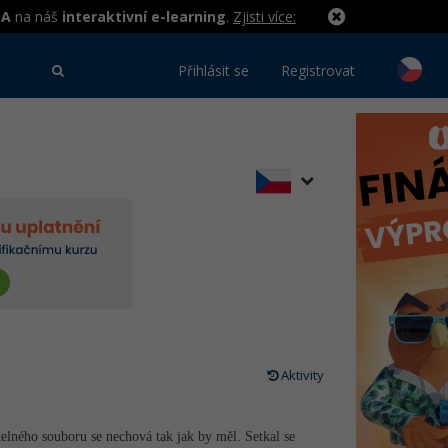
MA
na náš
interaktivní e-learning
.
Zjisti více:
Přihlásit se
Registrovat
Aktivity
elného souboru se nechová tak jak by měl. Setkal se