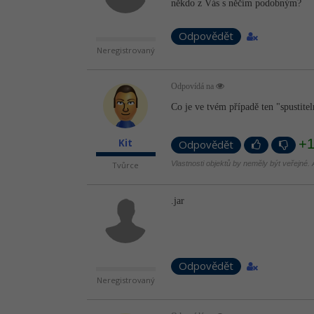
někdo z Vás s něčím podobným?
Odpovědět
Neregistrovaný
Odpovídá na
Co je ve tvém případě ten "spustitel
+
Kit
Odpovědět
Vlastnosti objektů by neměly být veřejné. A
Tvůrce
.jar
Odpovědět
Neregistrovaný