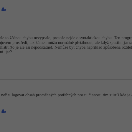
1
e to žádnou chybu nevypsalo, protože nejde o syntaktickou chybu. Ten progra
jovém prostředí, tak kámen můžu normálně přetáhnout, ale když spustím jar sou
umístit.(to je ale asi nepodstatné). Nemůže být chyba například způsobena ro
ní .jar?
 než si logovat obsah proměnných potřebných pro tu činnost, tím zjistíš kde je
1