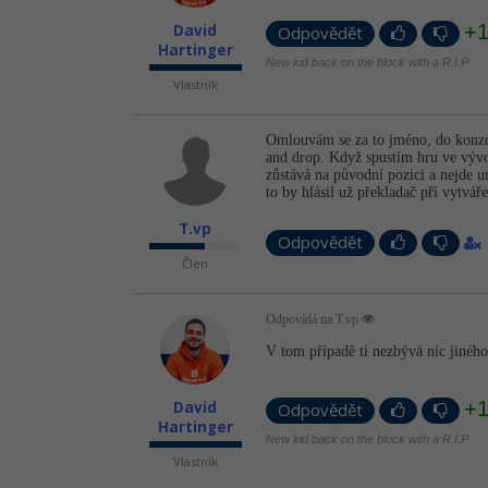
+
David
Odpovědět
Hartinger
New kid back on the block with a R.I.P
Vlastník
Omlouvám se za to jméno, do konzol
and drop. Když spustím hru ve vývo
zůstává na původní pozici a nejde 
to by hlásil už překladač při vytváře
T.vp
Odpovědět
Člen
Odpovídá na T.vp
V tom případě ti nezbývá nic jiného
+
David
Odpovědět
Hartinger
New kid back on the block with a R.I.P
Vlastník