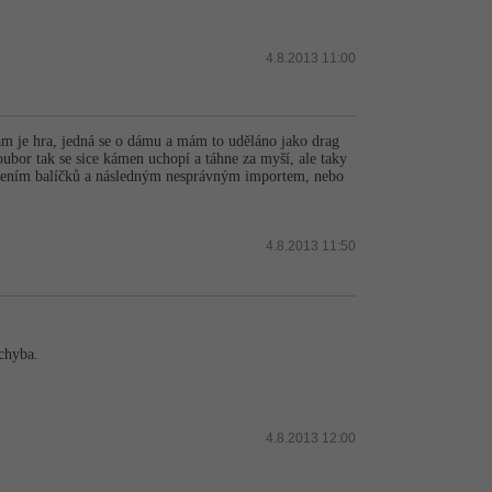
4.8.2013 11:00
m je hra, jedná se o dámu a mám to uděláno jako drag
bor tak se sice kámen uchopí a táhne za myší, ale taky
zdělením balíčků a následným nesprávným importem, nebo
4.8.2013 11:50
 chyba.
4.8.2013 12:00