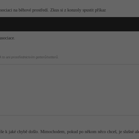
ciaci na běhové prostředí. Zkus si z konzoly spustit příkaz
asociace.
 to ani prostřednictvím getterů/setterů.
íše k jaké chybě došlo. Mimochodem, pokud po někom něco chceš, je slušné al