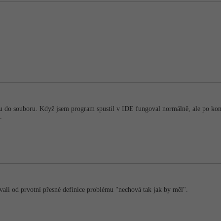
u do souboru. Když jsem program spustil v IDE fungoval normálně, ale po komp
.
vali od prvotní přesné definice problému "nechová tak jak by měl".