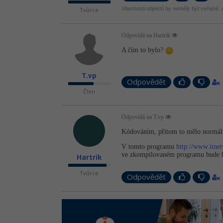
Vlastnosti objektů by neměly být veřejné. A
Tvůrce
Odpovídá na Hartrik
A čím to bylo?
T.vp
Odpovědět
Člen
Odpovídá na T.vp
Kódováním, přitom to mělo normálně
V tomto programu
http://www.itnet
ve zkompilovaném programu bude bl
Hartrik
Tvůrce
Odpovědět