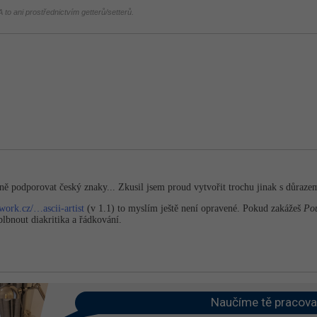
 to ani prostřednictvím getterů/setterů.
 podporovat český znaky... Zkusil jsem proud vytvořit trochu jinak s důrazem 
work.cz/…ascii-artist
(v 1.1) to myslím ještě není opravené. Pokud zakážeš
Po
bnout diakritika a řádkování.
Naučíme tě pracova