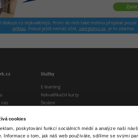
Zjistit
ší diskuze co nejkvalitnější. Proto do nich také mohou přispívat pouze
přihlas
. Pokud ještě nemáš účet,
zaregistruj se
, je to zdarma.
rk.cz
Služby
E-learning
tu
Rekvalifikační kurzy
 nás
Školení
Pro firmy
stému
ívá cookies
 podmínky
reklam, poskytování funkcí sociálních médií a analýze naší návš
 Informace o tom, jak náš web používáte, sdílíme se svými par