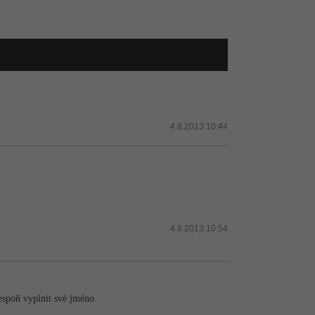
4.8.2013 10:44
4.8.2013 10:54
espoň vyplnit své jméno.