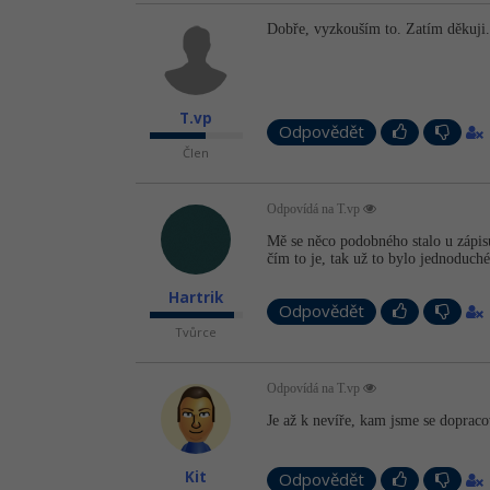
Dobře, vyzkouším to. Zatím děkuji.
T.vp
Odpovědět
Člen
Odpovídá na T.vp
Mě se něco podobného stalo u zápis
čím to je, tak už to bylo jednoduché
Hartrik
Odpovědět
Tvůrce
Odpovídá na T.vp
Je až k nevíře, kam jsme se dopraco
Kit
Odpovědět