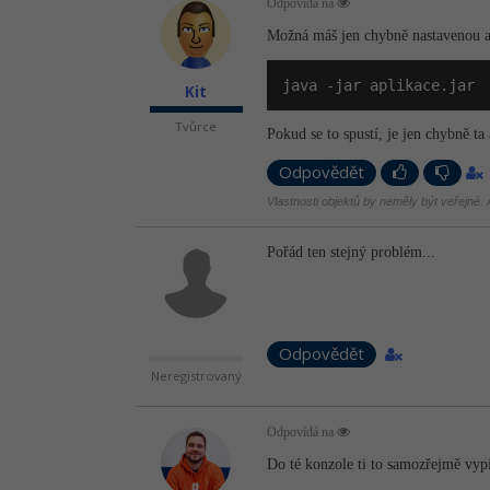
Odpovídá na
Možná máš jen chybně nastavenou aso
java -jar aplikace.jar
Kit
Tvůrce
Pokud se to spustí, je jen chybně ta 
Odpovědět
Vlastnosti objektů by neměly být veřejné. A
Pořád ten stejný problém...
Odpovědět
Neregistrovaný
Odpovídá na
Do té konzole ti to samozřejmě vyp