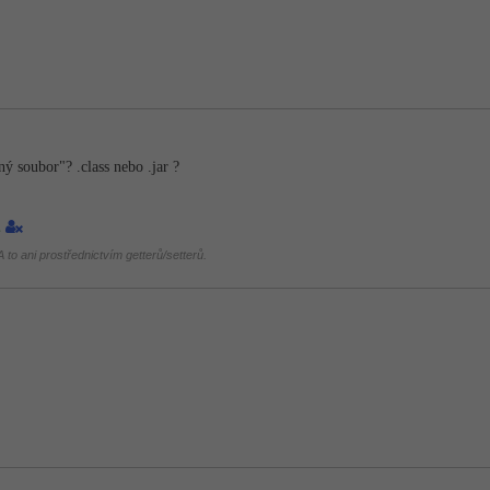
ný soubor"? .class nebo .jar ?
1
 to ani prostřednictvím getterů/setterů.