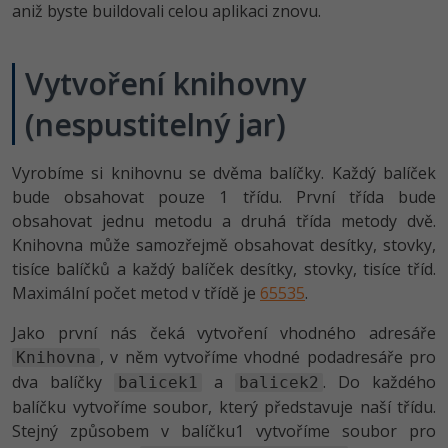
aniž byste buildovali celou aplikaci znovu.
-41%
Copywriter
Algoritmy
Vytvoření knihovny
-10%
WordPress specialista
Umělá inteligence (AI)
(nespustitelný jar)
SEO specialista
Pro děti
Vyrobíme si knihovnu se dvěma balíčky. Každý balíček
Více
bude obsahovat pouze 1 třídu. První třída bude
obsahovat jednu metodu a druhá třída metody dvě.
Fórum
Knihovna může samozřejmě obsahovat desítky, stovky,
tisíce balíčků a každý balíček desítky, stovky, tisíce tříd.
Kurzy e-commerce
Maximální počet metod v třídě je
65535
.
Testování softwaru
Jako první nás čeká vytvoření vhodného adresáře
Kurzy designu
, v něm vytvoříme vhodné podadresáře pro
Knihovna
-80%
Datová analýza
HTML/CSS
dva balíčky
a
. Do každého
Příběhy absolventů
balicek1
balicek2
balíčku vytvoříme soubor, který představuje naší třídu.
-80%
Digitální gramotnost
Blog
Photoshop
Stejný způsobem v balíčku1 vytvoříme soubor pro