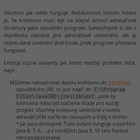
Všechno jak vidíte funguje. Nešikovnost tohoto řešení
je, že knihovna musí být na stejné úrovni adresářové
struktury jako spouštěcí program. Samozřejmě si lze v
manifestu nastavit jiné adresářové umístnění, ale je
nutno dané umístění dodržovat, jinak program přestane
fungovat.
Existují různé varianty jak tento možný problém řešit,
např.:
Můžeme nakopírovat danou knihovnu do
jre\lib\ext
spouštěcího JRE, to jest např. do
C:\Program
, poté by
Files\JavaJRE\jre\lib\ext
knihovna měla být načtena všude pro každý
projekt. Všechny knihovny umístěné v tomto
adresáři JVM načte do classpath a třídy v těchto
*.jar jsou dostupné. Toto ovšem funguje u starších
Java 8, 7, 6, ... a v novějších Java 9, 10 tato funkce
není podporovaná.