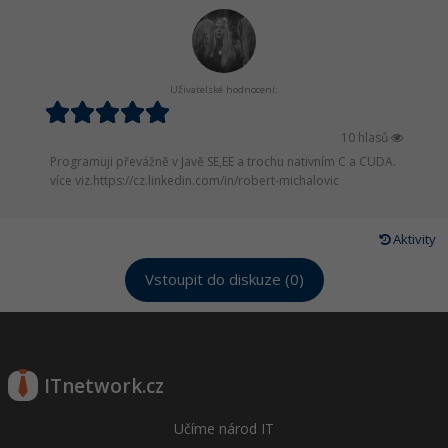
Uživatelské hodnocení:
10 hlasů
Programuji převážně v Javě SE,EE a trochu nativním C a CUDA.
více viz.https://cz.linkedin.com/in/robert-michalovic
Aktivity
Vstoupit do diskuze (0)
ITnetwork.cz
Učíme národ IT