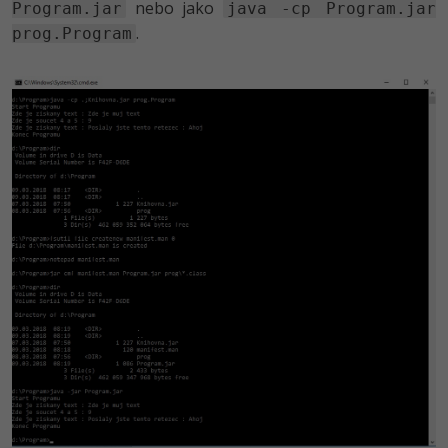
nebo jako
Program.jar
java -cp Program.jar
.
prog.Program