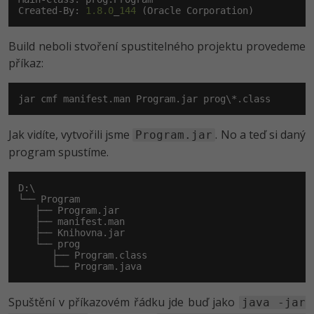
Created-By: 
1.8.0
_
144
 (Oracle Corporation)
Build neboli stvoření spustitelného projektu provedeme
příkaz:
jar cmf manifest.man Program.jar prog\*.class
Jak vidíte, vytvořili jsme
. No a teď si daný
Program.jar
program spustíme.
D:\

└── Program

   ├── Program.jar

   ├── manifest.man

   ├── Knihovna.jar

   └── prog

      ├── Program.class

      └── Program.java
Spuštění v příkazovém řádku jde buď jako
java -jar