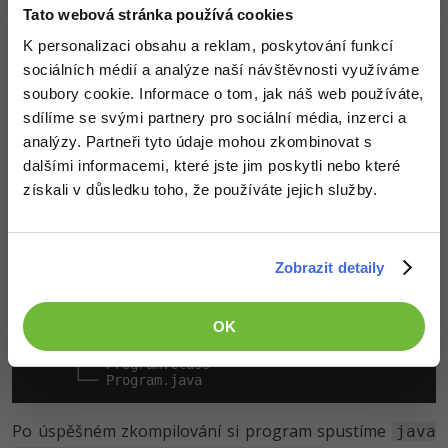
Tato webová stránka používá cookies
K personalizaci obsahu a reklam, poskytování funkcí
Pro úspěšnou kompilaci je potřeba daná knihovna a
sociálních médií a analýze naší návštěvnosti využíváme
proto ji zkopírujeme příkazem (alternativně
soubory cookie. Informace o tom, jak náš web používáte,
souborovým manažerem)
copy
sdílíme se svými partnery pro sociální média, inzerci a
D:\Knihovna\Knihovna.jar D:\Program ` z
analýzy. Partneři tyto údaje mohou zkombinovat s
původního adresáře do našeho aktuálního
dalšími informacemi, které jste jim poskytli nebo které
adresáře (cesty si upravte podle svého
získali v důsledku toho, že používáte jejich služby.
umístění). Nyní přichází na řadu kompilace
příkazem `javac -cp Knihovna.jar
.
prog\Program.java
Zobrazit detaily
D:\

└── Program

OK
   ├── Knihovna.jar

   └── prog

      ├── Program.class

      └── Program.java
Po úspěšném zkompilování si program spustíme
java