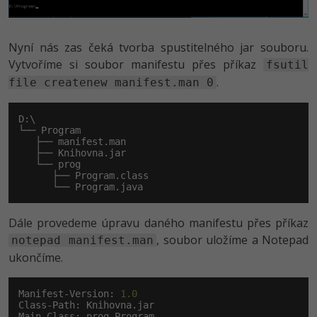
Nyní nás zas čeká tvorba spustitelného jar souboru.
Vytvoříme si soubor manifestu přes příkaz
fsutil
.
file createnew manifest.man 0
D:\

└── Program

   ├── manifest.man

   ├── Knihovna.jar

   └── prog

      ├── Program.class

      └── Program.java
Dále provedeme úpravu daného manifestu přes příkaz
, soubor uložíme a Notepad
notepad manifest.man
ukončíme.
Manifest-Version: 
1.0
Class-Path: Knihovna.jar

Main-Class: prog.Program
