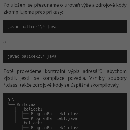
Po uložení se přesuneme o úroveň výše a zdrojové kódy
zkompilujeme přes příkazy:
javac balicek1\*.java
a
javac balicek2\*.java
Poté provedeme kontrolní výpis adresářů, abychom
zjistili, jestli se kompilace povedla. Vznikly soubory
*.class, takže zdrojové kódy se úspěšné zkompilovaly.
D:\

└── Knihovna

   ├── balicek1

   │  ├── ProgramBalicek1.class

   │  └── ProgramBalicek1.java

   └── balicek2

      ├── ProgramBalicek2.class
