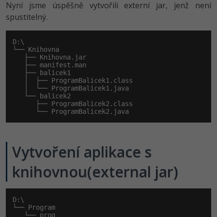
Nyní jsme úspěšně vytvořili externí jar, jenž není
spustitelný.
D:\

└── Knihovna

   ├── Knihovna.jar

   ├── manifest.man

   ├── balicek1

   │  ├── ProgramBalicek1.class

   │  └── ProgramBalicek1.java

   └── balicek2

      ├── ProgramBalicek2.class

      └── ProgramBalicek2.java
Vytvoření aplikace s
knihovnou(external jar)
D:\

└── Program

   └── prog
