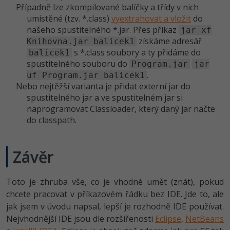
Případně lze zkompilované balíčky a třídy v nich
umístěné (tzv. *.class)
vyextrahovat a vložit
do
našeho spustitelného *.jar. Přes příkaz
jar xf
získáme adresář
Knihovna.jar balicek1
s *.class soubory a ty přidáme do
balicek1
spustitelného souboru do
Program.jar
jar
.
uf Program.jar balicek1
Nebo nejtěžší varianta je přidat externí jar do
spustitelného jar a ve spustitelném jar si
naprogramovat Classloader, který daný jar načte
do classpath.
Závěr
Toto je zhruba vše, co je vhodné umět (znát), pokud
chcete pracovat v příkazovém řádku bez IDE. Jde to, ale
jak jsem v úvodu napsal, lepší je rozhodně IDE používat.
Nejvhodnější IDE jsou dle rozšířenosti
Eclipse
,
NetBeans