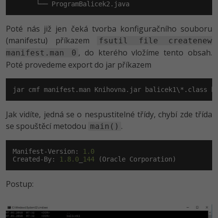
      └── ProgramBalicek2.java
Poté nás již jen čeká tvorba konfiguračního souboru
(manifestu) příkazem
fsutil file createnew
, do kterého vložíme tento obsah.
manifest.man 0
Poté provedeme export do jar příkazem
jar cmf manifest.man Knihovna.jar balicek1\*.class b
Jak vidíte, jedná se o nespustitelné třídy, chybí zde třída
se spouštěcí metodou
.
main()
Manifest-Version: 
1.0
Created-By: 
1.8.0
_
144
 (Oracle Corporation)
Postup: