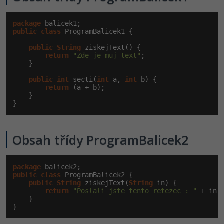
package
public
class
 ProgramBalicek1 {

public
String
 ziskejText() {

return
"Zde je muj text"
;

    }

public
int
 secti(
int
 a, 
int
 b) {

return
 (a + b);

    }

}
Obsah třídy ProgramBalicek2
package
public
class
 ProgramBalicek2 {

public
String
 ziskejText(
String
 in) {

return
"Poslali jste tento retezec : "
 + in;

    }

}