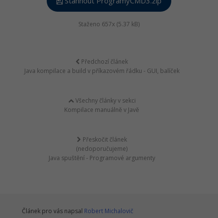
Stáhnout ProgramyCMD3.zip
Staženo 657x (5.37 kB)
Předchozí článek
Java kompilace a build v příkazovém řádku - GUI, balíček
Všechny články v sekci
Kompilace manuálně v Javě
Přeskočit článek
(nedoporučujeme)
Java spuštění - Programové argumenty
Článek pro vás napsal
Robert Michalovič