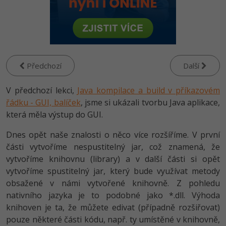
-80%
Vývojář mobilních aplikací
Python
HTML5, CSS3, Bootstrap, SEO
PHP
-80%
Specialista na AI a bigdata
JavaScript
SQL a databáze
JavaScript
-80%
C# Game developer
PHP
Testování a verzování
Předchozí
Další
Python
-80%
Webdesigner
C++
V předchozí lekci,
UML a návrhové vzory
Java kompilace a build v příkazovém
HTML / CSS
-80%
řádku - GUI, balíček
Tester
, jsme si ukázali tvorbu Java aplikace,
Swift
React
která měla výstup do GUI.
UML a návrhové vzory
-80%
Systémový administrátor
Kotlin
Dnes opět naše znalosti o něco více rozšíříme. V první
Spring
MySQL/MariaDB
části vytvoříme nespustitelný jar, což znamená, že
-80%
Grafik / UX/UI návrhář
C
vytvoříme knihovnu (library) a v další části si opět
ASP.NET MVC
MS-SQL
vytvoříme spustitelný jar, který bude využívat metody
3D grafik
VB.NET
obsažené v námi vytvořené knihovně. Z pohledu
Django
SQLite
nativního jazyka je to podobné jako *.dll. Výhoda
Projektový manažer
SQL
knihoven je ta, že můžete edivat (případně rozšiřovat)
Best practices
-80%
pouze některé části kódu, např. ty umístěné v knihovně,
Databázový analytik
Návrh SW