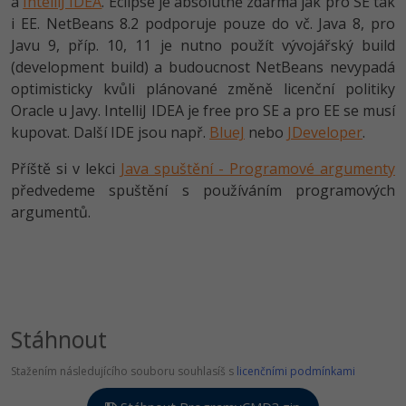
a
IntelliJ IDEA
. Eclipse je absolutně zdarma jak pro SE tak
i EE. NetBeans 8.2 podporuje pouze do vč. Java 8, pro
Javu 9, příp. 10, 11 je nutno použít vývojářský build
(development build) a budoucnost NetBeans nevypadá
optimisticky kvůli plánované změně licenční politiky
Oracle u Javy. IntelliJ IDEA je free pro SE a pro EE se musí
kupovat. Další IDE jsou např.
BlueJ
nebo
JDeveloper
.
Příště si v lekci
Java spuštění - Programové argumenty
předvedeme spuštění s používáním programových
argumentů.
Stáhnout
Stažením následujícího souboru souhlasíš s
licenčními podmínkami