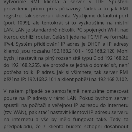
Vytvoříme RMI klienta a server v IDE. Spuštění
provedeme přímo přes příkazový řádek a to jak RMI
-41%
Copywriter
Algoritmy
registru, tak serveru i klienta. Využijeme defaultní port
(port 1099), ale tentokrát si to vyzkoušíme na místní
-10%
WordPress specialista
Umělá inteligence (AI)
LAN. LAN je standardně několik PC spojených Wi-fi, nad
kterou dohlíží router. Celá sít jede na TCP/IP ve formátu
SEO specialista
Pro děti
IPv4. Systém přidělování IP adres je DHCP a IP adresy
klientů jsou rozsahu 192.168.2.101 - 192.168.2.120. Mohl
Více
bych ji nastavit na plný rozsah sítě typu C od 192.168.2.0
do 192.168.2.255, ale protože se jedná o domácí sít, není
Fórum
potřeba tolik IP adres. Jak si všimnete, tak server RMI
běží na IP: 192.168.2.101 a klient poběží na 192.168.2.102.
Kurzy e-commerce
V našem případě se samozřejmě nemusíme omezovat
Testování softwaru
pouze na IP adresy v rámci LAN. Pokud bychom server
Kurzy designu
spustili na počítači s veřejnou IP adresou do internetu
-80%
Datová analýza
HTML/CSS
(tzv. WAN), pak stačí nastavit klientovi IP adresu serveru
Příběhy absolventů
na internetu a vše by mělo fungovat také. Tedy za
-80%
Digitální gramotnost
Blog
Photoshop
předpokladu, že z klienta budete schopni dosáhnout