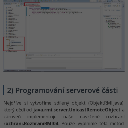
2) Programování serverové části
Nejdříve si vytvoříme sdílený objekt (ObjektRMI.java),
který dědí od
java.rmi.server­.UnicastRemote­Object
a
zároveň implementuje naše navržené rozhraní
rozhrani.Rozhra­niRMI04
. Pouze vyplníme těla metod.