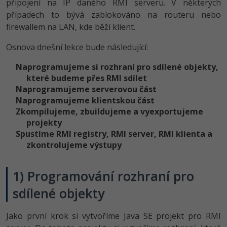
připojení na IP daného RMI serveru. V některých
-30%
Kariéra
-80%
Marketing
Adobe Illustrator
případech to bývá zablokováno na routeru nebo
firewallem na LAN, kde běží klient.
Pro firmy
-30%
WordPress
Adobe Lightroom
Osnova dnešní lekce bude následující:
-30%
-15%
SEO
Adobe XD
Naprogramujeme si rozhraní pro sdílené objekty,
které budeme přes RMI sdílet
-25%
UX
Adobe InDesign
Naprogramujeme serverovou část
Naprogramujeme klientskou část
Business
Adobe After Effects
Zkompilujeme, zbuildujeme a vyexportujeme
projekty
-25%
-80%
Kryptoměny
Blender
Spustíme RMI registry, RMI server, RMI klienta a
zkontrolujeme výstupy
-30%
Copywriting
Inkscape
-80%
1) Programování rozhraní pro
-80%
MS Office
Fotografování
sdílené objekty
Google Dokumenty
Video
Jako první krok si vytvoříme Java SE projekt pro RMI
Time management
Ostatní