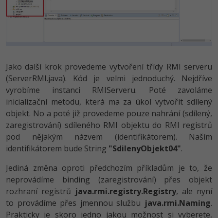
Jako další krok provedeme vytvoření třídy RMI serveru
(ServerRMI.java). Kód je velmi jednoduchý. Nejdříve
vyrobíme instanci RMIServeru. Poté zavoláme
inicializační metodu, která ma za úkol vytvořit sdílený
objekt. No a poté již provedeme pouze nahrání (sdílený,
zaregistrování) sdíleného RMI objektu do RMI registrů
pod nějakým názvem (identifikátorem). Naším
identifikátorem bude String
"SdilenyObjek­t04"
.
Jediná změna oproti předchozím příkladům je to, že
neprovádíme binding (zaregistrování) přes objekt
rozhraní registrů
java.rmi.regis­try.Registry
, ale nyní
to provádíme přes jmennou službu
java.rmi.Naming
.
Prakticky je skoro jedno jakou možnost si vyberete,