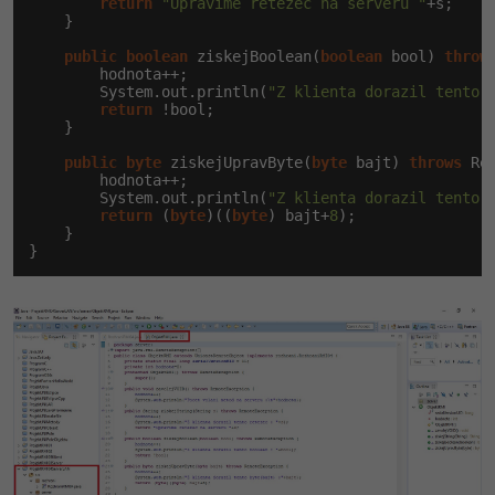
return
"Upravime retezec na serveru "
+s;

    }

public
boolean
 ziskejBoolean(
boolean
 bool) 
throw
        hodnota++;

        System.out.println(
"Z klienta dorazil tento 
return
 !bool;

    }

public
byte
 ziskejUpravByte(
byte
 bajt) 
throws
 Re
        hodnota++;

        System.out.println(
"Z klienta dorazil tento 
return
 (
byte
)((
byte
) bajt+
8
);

    }

}