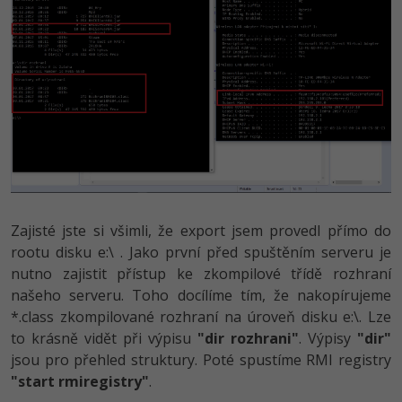
Zajisté jste si všimli, že export jsem provedl přímo do
rootu disku e:\ . Jako první před spuštěním serveru je
nutno zajistit přístup ke zkompilové třídě rozhraní
našeho serveru. Toho docílíme tím, že nakopírujeme
*.class zkompilované rozhraní na úroveň disku e:\. Lze
to krásně vidět při výpisu
"dir rozhrani"
. Výpisy
"dir"
jsou pro přehled struktury. Poté spustíme RMI registry
"start rmiregistry"
.