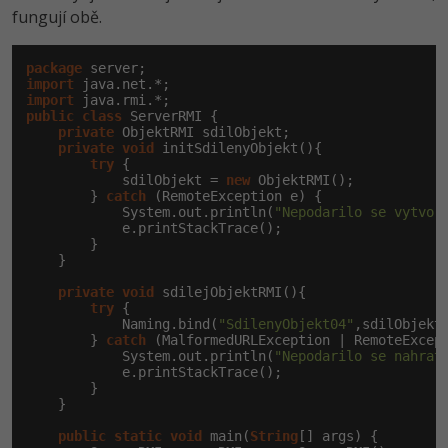
fungují obě.
package
import
import
public
class
 ServerRMI {

private
 ObjektRMI sdilObjekt;

private
void
 initSdilenyObjekt(){

try
 {

            sdilObjekt = 
new
 ObjektRMI();

        } 
catch
 (RemoteException e) {

            System.out.println(
"Nepodarilo se vytvor
            e.printStackTrace();

        }

    }

private
void
 sdilejObjektRMI(){

try
 {

            Naming.bind(
"SdilenyObjekt04"
,sdilObjekt)
        } 
catch
 (MalformedURLException | RemoteExcept
            System.out.println(
"Nepodarilo se nahrat
            e.printStackTrace();

        }

    }

public
static
void
 main(
String
[] args) {
