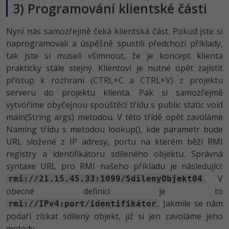
3) Programování klientské části
Nyní nás samozřejmě čeká klientská část. Pokud jste si
naprogramovali a úspěšně spustili předchozí příklady,
tak jste si museli všimnout, že je koncept klienta
prakticky stále stejný. Klientovi je nutné opět zajistit
přístup k rozhraní (CTRL+C a CTRL+V) z projektu
serveru do projektu klienta. Pak si samozřejmě
vytvoříme obyčejnou spouštěcí třídu s public static void
main(String args) metodou. V této třídě opět zavoláme
Naming třídu s metodou lookup(), kde parametr bude
URL složené z IP adresy, portu na kterém běží RMI
registry a identifikátoru sdíleného objektu. Správná
syntaxe URL pro RMI našeho příkladu je následující:
. V
rmi://21.15.45.33:1099/SdilenyObjekt04
obecné definici je to
. Jakmile se nám
rmi://IPv4:port/identifikátor
podaří získat sdílený objekt, již si jen zavoláme jeho
metody.