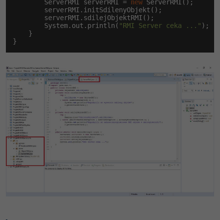
        ServerRMI serverRMI = 
new
 ServerRMI();

        serverRMI.initSdilenyObjekt();

        serverRMI.sdilejObjektRMI();

        System.out.println(
"RMI Server ceka ..."
);

    }

}