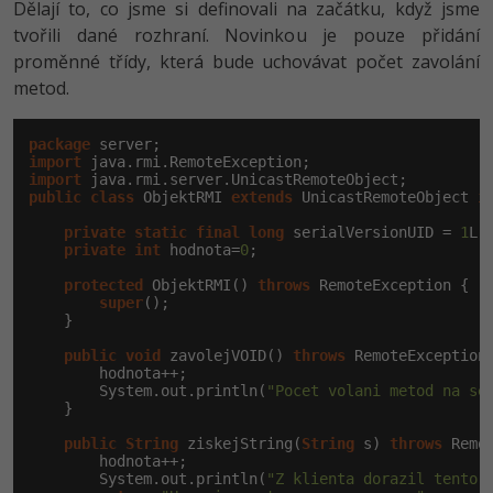
Dělají to, co jsme si definovali na začátku, když jsme
tvořili dané rozhraní. Novinkou je pouze přidání
proměnné třídy, která bude uchovávat počet zavolání
metod.
package
import
import
public
class
 ObjektRMI 
extends
 UnicastRemoteObject 
i
private
static
final
long
 serialVersionUID = 
1
L;

private
int
 hodnota=
0
;

protected
 ObjektRMI() 
throws
 RemoteException {

super
();

    }

public
void
 zavolejVOID() 
throws
 RemoteException 
        hodnota++;

        System.out.println(
"Pocet volani metod na se
    }

public
String
 ziskejString(
String
 s) 
throws
 Remot
        hodnota++;

        System.out.println(
"Z klienta dorazil tento 