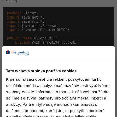
package
import
import
import
import
 rozhrani.RozhraniRMI04;

public
class
 KlientRMI {

private
 RozhraniRMI04 stubRMI;

private
void
 ziskameSdilenyObjekt(
String
 s,
int
 po
//  format "rmi://21.15.45.33:1099/SdilenyOb
String
 lanString = 
"rmi://"
+s+
":"
+port+
"/Sdi
try
 {

            stubRMI = (RozhraniRMI04) Naming.lookup(l
Tato webová stránka používá cookies
        } 
catch
 (MalformedURLException | RemoteExcept
            System.out.println(
"Nepodarilo se ziskat
K personalizaci obsahu a reklam, poskytování funkcí
            e.printStackTrace();

        }

sociálních médií a analýze naší návštěvnosti využíváme
    }

soubory cookie. Informace o tom, jak náš web používáte,
private
void
 zavolameSdileneMetody(Scanner key) {
sdílíme se svými partnery pro sociální média, inzerci a
try
 {

analýzy. Partneři tyto údaje mohou zkombinovat s
            stubRMI.zavolejVOID();

            System.out.print(
"Vlozte String : "
);

dalšími informacemi, které jste jim poskytli nebo které
String
 s = key.nextLine();

získali v důsledku toho, že používáte jejich služby.