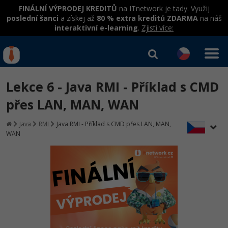
FINÁLNÍ VÝPRODEJ KREDITŮ
na ITnetwork je tady. Využij
poslední šanci
a získej až
80 % extra kreditů ZDARMA
na náš
interaktivní e-learning
.
Zjisti více:
IT kurzy
Od
0 Kč
Lekce 6 - Java RMI - Příklad s CMD
Přihlásit se
|
Registrovat
IT e-learning
Rekvalifikace a kurzy
přes LAN, MAN, WAN
hrazené úřadem práce
Kurzy IT profesí
Java
RMI
Java RMI - Příklad s CMD přes LAN, MAN,
Workshopy zdarma
WAN
Junior programátor
Kurzy programování
Umělá inteligence v praxi
Školení
Programátor WWW aplikací
Jak začít?
Datová analýza v praxi
Základy programování
Školení dle technologií
-80%
Senior programátor
Java
Objektové programování - OOP
C# .NET
-80%
Front-end developer
C#.NET
Umělá inteligence
Java