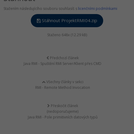
Stažením následujícího souboru souhlasíš s
licenčními podmínkami
Stáhnout ProjektRMI04.zip
Staženo 648x (12.29 kB)
Předchozí článek
Java RMI - Spuštění RMI Server/Klient přes CMD
Všechny články v sekci
RMI - Remote Method Invocation
Přeskočit článek
(nedoporučujeme)
Java RMI - Pole primitivních datových typů