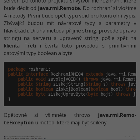
server. Do tohoto projektu si vytvoříme rozhraní, které
bude dědit od
java.rmi.Remote
. Do rozhraní si vložíme
Windows
Fórum
4 metody. První bude opět typu void pro kontrolní výpis.
Zbývající budou mít návratové typy a parametry v
Linux
hlavičkách. Druhá metoda přijme string, provede úpravu
stringu na serveru a upravený string pošle zpět na
Sítě
klienta. Třetí i čtvrtá toto provedou s primitivními
datovými typy boolean a byte.
Kybernetická bezpečnost
package
Elektronický podpis
public
interface
 RozhraniRMI04 
extends
 java.rmi.Remot
public
void
 zavolejVOID() 
throws
 java.rmi.RemoteE
public
String
 ziskejString(
String
 s) 
throws
 java
Fórum
public
boolean
 ziskejBoolean(
boolean
 bool) 
throw
public
byte
 ziskejUpravByte(
byte
 bajt) 
throws
 ja
}
Opětovně si všimněte throws
java.rmi.Remo­
teException
u metod, které mají být sdíleny.