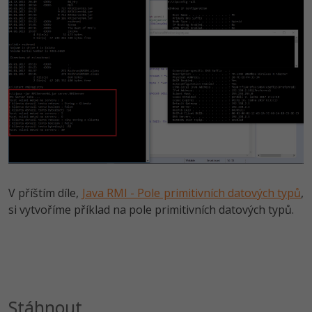
V příštím díle,
Java RMI - Pole primitivních datových typů
,
si vytvoříme příklad na pole primitivních datových typů.
Stáhnout