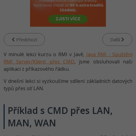
-80%
Vývojář mobilních aplikací
Python
HTML5, CSS3, Bootstrap, SEO
PHP
-80%
Specialista na AI a bigdata
JavaScript
SQL a databáze
JavaScript
-80%
C# Game developer
PHP
Testování a verzování
Předchozí
Další
Python
-80%
Webdesigner
C++
V minulé lekci kurzu o RMI v Javě,
UML a návrhové vzory
Java RMI - Spuštění
HTML / CSS
-80%
RMI Server/Klient přes CMD
Tester
, jsme obsluhovali naši
Swift
React
aplikaci z příkazového řádku.
UML a návrhové vzory
-80%
Systémový administrátor
Kotlin
V dnešní lekci si vyzkoušíme sdílení základních datových
Spring
MySQL/MariaDB
typů přes síť LAN.
-80%
Grafik / UX/UI návrhář
C
ASP.NET MVC
MS-SQL
3D grafik
VB.NET
Příklad s CMD přes LAN,
Django
SQLite
Projektový manažer
MAN, WAN
SQL
Best practices
-80%
Databázový analytik
Návrh SW