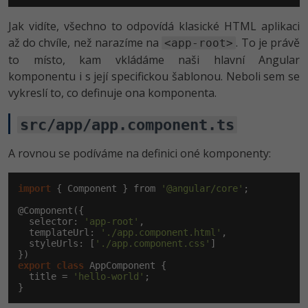
Jak vidíte, všechno to odpovídá klasické HTML aplikaci
až do chvíle, než narazíme na
. To je právě
<app-root>
to místo, kam vkládáme naši hlavní Angular
komponentu i s její specifickou šablonou. Neboli sem se
vykreslí to, co definuje ona komponenta.
src/app/app.component.ts
A rovnou se podíváme na definici oné komponenty:
import
 { Component } from 
'@angular/core'
;

@Component({

  selector: 
'app-root'
,

  templateUrl: 
'./app.component.html'
,

  styleUrls: [
'./app.component.css'
]

export
class
 AppComponent {

  title = 
'hello-world'
;

}