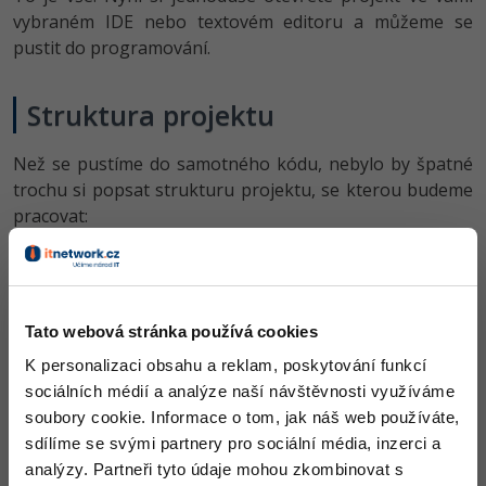
vybraném IDE nebo textovém editoru a můžeme se
pustit do programování.
Struktura projektu
Než se pustíme do samotného kódu, nebylo by špatné
trochu si popsat strukturu projektu, se kterou budeme
pracovat:
- Zde jsou umístěné automatické testy naší
e2e/
aplikace. To nás v tuto chvíli nemusí zajímat.
- Nainstalované moduly naší
node_modules/
aplikace, které si ukládá
npm
.
Tato webová stránka používá cookies
- Zdrojové kódy naší aplikace. Zde budeme
src/
K personalizaci obsahu a reklam, poskytování funkcí
programovat!
sociálních médií a analýze naší návštěvnosti využíváme
- Hlavní modul naší aplikace obsahující
app/
soubory cookie. Informace o tom, jak náš web používáte,
prozatím jedinou komponentu
sdílíme se svými partnery pro sociální média, inzerci a
. S tou budeme za chvíli
AppComponent
analýzy. Partneři tyto údaje mohou zkombinovat s
pracovat.