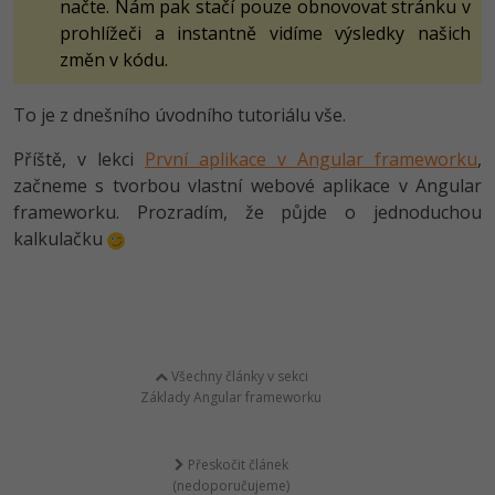
načte. Nám pak stačí pouze obnovovat stránku v
prohlížeči a instantně vidíme výsledky našich
změn v kódu.
To je z dnešního úvodního tutoriálu vše.
Příště, v lekci
První aplikace v Angular frameworku
,
začneme s tvorbou vlastní webové aplikace v Angular
frameworku. Prozradím, že půjde o jednoduchou
kalkulačku
Všechny články v sekci
Základy Angular frameworku
Přeskočit článek
(nedoporučujeme)