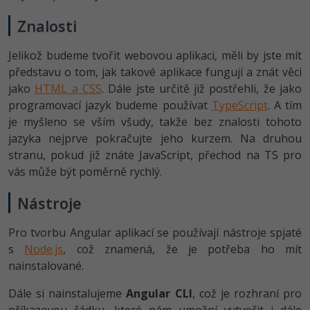
Znalosti
Jelikož budeme tvořit webovou aplikaci, měli by jste mít
představu o tom, jak takové aplikace fungují a znát věci
jako
HTML a CSS
. Dále jste určitě již postřehli, že jako
programovací jazyk budeme používat
TypeScript
. A tím
je myšleno se vším všudy, takže bez znalosti tohoto
jazyka nejprve pokračujte jeho kurzem. Na druhou
stranu, pokud již znáte JavaScript, přechod na TS pro
vás může být poměrně rychlý.
Nástroje
Pro tvorbu Angular aplikací se používají nástroje spjaté
s
Node.js
, což znamená, že je potřeba ho mít
nainstalované.
Dále si nainstalujeme
Angular CLI
, což je rozhraní pro
příkazovou řádku, které nám umožní vytvořit i dále