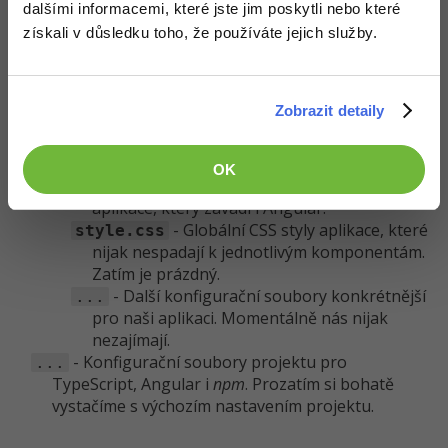
- Složka pro umisťování dalších
dalšími informacemi, které jste jim poskytli nebo které
assets/
zdrojů, např. obrázků apod.
získali v důsledku toho, že používáte jejich služby.
- Nastavení prostředí pro
environments/
vývoj. Momentálně máme dvě - produkční a
vývojové. S těmi si opět zatím vystačíme.
Zobrazit detaily
- Hlavní vstupní soubor do
index.html
webové aplikace. Obsahuje hlavně kostru
našeho HTML.
OK
- Hlavní soubor TS části naší
main.ts
aplikace, který zavádí i Angular.
- Globální CSS styly aplikace, které
style.css
nijak nespadají k jednotlivým komponentám.
Zatím je prázdný.
- Další konfigurační soubory konkrétnější
...
pro naši aplikaci. Momentálně nás nijak
nezajímají.
- Konfigurační soubory projektu pro
...
TypeScript, Angular i
npm
. Prozatím si bohatě
vystačíme s výchozím nastavením projektu.