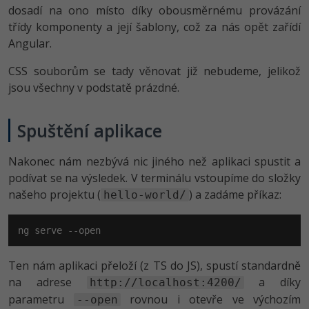
dosadí na ono místo díky obousměrnému provázání
třídy komponenty a její šablony, což za nás opět zařídí
Angular.
CSS souborům se tady věnovat již nebudeme, jelikož
jsou všechny v podstatě prázdné.
Spuštění aplikace
Nakonec nám nezbývá nic jiného než aplikaci spustit a
podívat se na výsledek. V terminálu vstoupíme do složky
našeho projektu (
) a zadáme příkaz:
hello-world/
ng serve --open
Ten nám aplikaci přeloží (z TS do JS), spustí standardně
na adrese
a díky
http://localhost:4200/
parametru
rovnou i otevře ve výchozím
--open