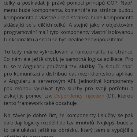
celky a poskládat ji právě pomocí principů OOP. Např.
menu bude komponenta, komentáře na stránce budou
Windows
Fórum
komponenta a vlastně i celá stránka bude komponenta
skládající se s dílčích celků. A stejně jako v objektovém
Linux
programování mají tyto komponenty vlastní izolovanou
funkcionalitu a snaží se být ideálně znovupoužitelné.
Sítě
To tedy máme vykreslování a funkcionalitu na stránce.
Kybernetická bezpečnost
Co nám ale ještě chybí, je samotná logika aplikace. Pro
tu se v Angularu používají tzv.
služby
. Ty slouží např.
Elektronický podpis
pro komunikaci a distribuci dat mezi klientskou aplikací
v Angularu a serverovým API. Jednotlivé komponenty
Fórum
pak mohou využívat tyto služby pro svoji potřebu a
získají je pomocí tzv.
Dependency Injection
(DI), kterou
tento framework také obsahuje.
Na závěr je dobré říct, že komponenty i služby se pak
dále dají logicky rozdělit do tzv.
modulů
. Nejlepší bude si
to celé ukázat ještě na obrázku, který jsem si vypůjčil s