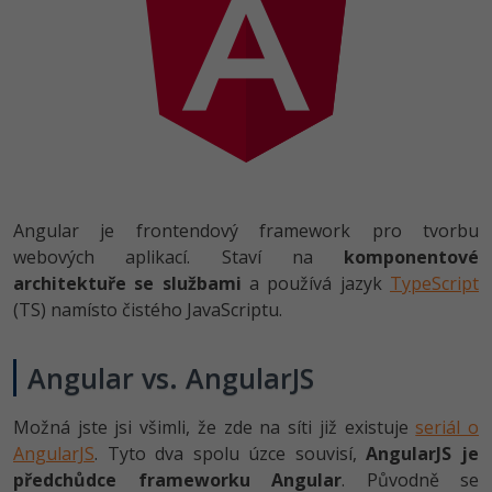
-41%
Copywriter
Algoritmy
-10%
WordPress specialista
Umělá inteligence (AI)
SEO specialista
Pro děti
Více
Angular je frontendový framework pro tvorbu
Fórum
webových aplikací. Staví na
komponentové
architektuře se službami
a používá jazyk
TypeScript
(TS) namísto čistého JavaScriptu.
Kurzy e-commerce
Testování softwaru
Kurzy designu
Angular vs. AngularJS
-80%
Datová analýza
HTML/CSS
Příběhy absolventů
Možná jste jsi všimli, že zde na síti již existuje
seriál o
AngularJS
. Tyto dva spolu úzce souvisí,
AngularJS je
-80%
Digitální gramotnost
Blog
Photoshop
předchůdce frameworku Angular
. Původně se