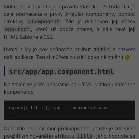
Vidíte, že v základu je opravdu klasická TS třída. Ta je
dále obohacena o prvky Angular komponenty pomocí
direktivy
. Zde je definován její název
@Component
, který už dobře známe, a dále také její
app-root
HTML šablona a CSS.
Uvnitř třídy je pak definován atribut
s názvem
title
naší aplikace. Ten si můžete zkusit libovolně změnit
src/app/app.component.html
Na závěr se ještě podíváme na HTML šablonu samotné
komponenty:
<span>
{{ title }} app is running!
</span>
...
Opět zde není nic moc překvapivého, pouze je zde vidět
použití zmiňovaného atributu
. Jeho hodnota se
title