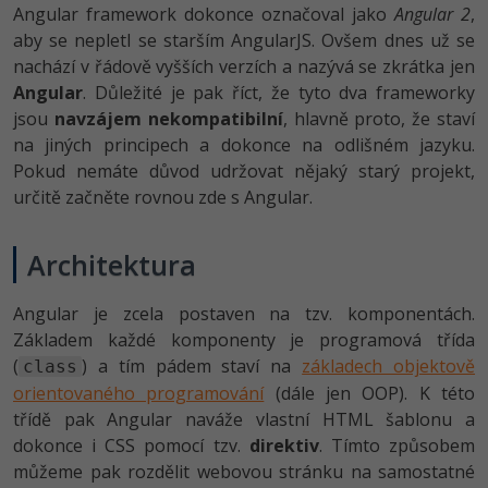
-30%
Angular framework dokonce označoval jako
Angular 2
,
Kariéra
-80%
Marketing
Adobe Illustrator
aby se nepletl se starším AngularJS. Ovšem dnes už se
Pro firmy
nachází v řádově vyšších verzích a nazývá se zkrátka jen
-30%
WordPress
Adobe Lightroom
Angular
. Důležité je pak říct, že tyto dva frameworky
-30%
-15%
jsou
navzájem nekompatibilní
, hlavně proto, že staví
SEO
Adobe XD
na jiných principech a dokonce na odlišném jazyku.
-25%
Pokud nemáte důvod udržovat nějaký starý projekt,
UX
Adobe InDesign
určitě začněte rovnou zde s Angular.
Business
Adobe After Effects
Architektura
-25%
-80%
Kryptoměny
Blender
Angular je zcela postaven na tzv. komponentách.
-30%
Copywriting
Inkscape
Základem každé komponenty je programová třída
(
) a tím pádem staví na
základech objektově
class
-80%
-80%
MS Office
Fotografování
orientovaného programování
(dále jen OOP). K této
třídě pak Angular naváže vlastní HTML šablonu a
Google Dokumenty
Video
dokonce i CSS pomocí tzv.
direktiv
. Tímto způsobem
můžeme pak rozdělit webovou stránku na samostatné
Time management
Ostatní