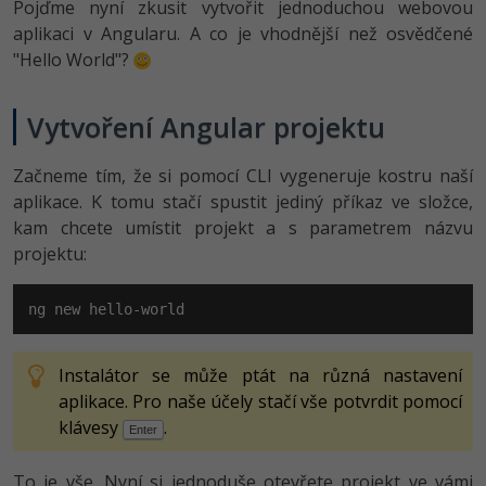
Pojďme nyní zkusit vytvořit jednoduchou webovou
aplikaci v Angularu. A co je vhodnější než osvědčené
"Hello World"?
Vytvoření Angular projektu
Začneme tím, že si pomocí CLI vygeneruje kostru naší
aplikace. K tomu stačí spustit jediný příkaz ve složce,
kam chcete umístit projekt a s parametrem názvu
projektu:
ng new hello-world
Instalátor se může ptát na různá nastavení
aplikace. Pro naše účely stačí vše potvrdit pomocí
klávesy
.
Enter
To je vše. Nyní si jednoduše otevřete projekt ve vámi