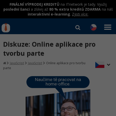
FINÁLNÍ VÝPRODEJ KREDITŮ
na ITnetwork je tady. Využij
poslední šanci
a získej až
80 % extra kreditů ZDARMA
na náš
interaktivní e-learning
.
Zjisti více:
IT kurzy
Od
0 Kč
Diskuze: Online aplikace pro
Přihlásit se
|
Registrovat
IT e-learning
Rekvalifikace a kurzy
tvorbu parte
hrazené úřadem práce
Kurzy IT profesí
JavaScript
JavaScript
Online aplikace pro tvorbu
Workshopy zdarma
parte
Junior programátor
Kurzy programování
Umělá inteligence v praxi
Školení
Naučíme tě pracovat na
Programátor WWW aplikací
home-office.
Jak začít?
Datová analýza v praxi
Základy programování
Školení dle technologií
-80%
Senior programátor
Java
Objektové programování - OOP
C# .NET
-80%
Front-end developer
C#.NET
Umělá inteligence
Java