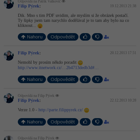
Odpovídá na Patrik Valkovič
Filip Pýrek
:
19.12.2013 21:38
Windows
Fórum
Dik. Mno s tim PDF uvidim, ale myslím si že obrázek postačí.
Ty šipky jsem tam narychlo dodělával je to tam aby bylo na co
kliknout...
Linux
Nahoru
Odpovědět
Sítě
Filip Pýrek
:
20.12.2013 17:51
Kybernetická bezpečnost
Nemohl by prosím někdo poradit
http://www.itnetwork.cz/…2b4713dedb3d#…
Elektronický podpis
Nahoru
Odpovědět
Fórum
Odpovídá na Filip Pýrek
Filip Pýrek
:
22.12.2013 10:28
Verze 1.0 -
http://parte.filippyrek.cz/
Nahoru
Odpovědět
Odpovídá na Filip Pýrek