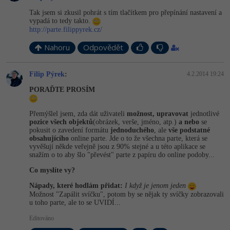
Tak jsem si zkusil pohrát s tím tlačítkem pro přepínání nastavení a
vypadá to tedy takto.
http://parte.filippyrek.cz/
Nahoru
Odpovědět
Filip Pýrek
:
4.2.2014 19:24
PORAĎTE PROSÍM
Přemýšlel jsem, zda dát uživateli
možnost, upravovat
jednotlivé
pozice všech objektů
(obrázek, verše, jméno, atp.)
a nebo
se
pokusit o zavedení formátu
jednoduchého
, ale
vše podstatné
obsahujícího
online parte. Jde o to že všechna parte, která se
vyvěšují někde veřejně jsou z 90% stejné a u této aplikace se
snažím o to aby šlo "převést" parte z papíru do online podoby...
Co myslíte vy?
Nápady, které hodlám přidat:
I když je jenom jeden
Možnost "Zapálit svíčku", potom by se nějak ty svíčky zobrazovali
u toho parte, ale to se UVIDÍ...
Editováno