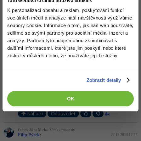
Tato webová stránka používá cookies
Po expirace vstupuje doména ještě do 30+30 dnové ochranné zóny.
K personalizaci obsahu a reklam, poskytování funkcí
sociálních médií a analýze naší návštěvnosti využíváme
+1
Nahoru
Odpovědět
soubory cookie. Informace o tom, jak náš web používáte,
sdílíme se svými partnery pro sociální média, inzerci a
Odpovídá na Filip Pýrek
analýzy. Partneři tyto údaje mohou zkombinovat s
Neaktivní uživatel
:
22.12.2013 15:57
dalšími informacemi, které jste jim poskytli nebo které
Moje doména o měsíc přetáhla
získali v důsledku toho, že používáte jejich služby.
Nahoru
Odpovědět
Zobrazit detaily
Michal Žůrek - misaz
:
22.12.2013 17:09
Ukládáni mi v Chrome nefunguje, nebylo by špatné generovat do
PDF. existují na to knihovny, třeba:
http://parall.ax/products/jspdf
OK
.
Nahoru
Odpovědět
Odpovídá na Michal Žůrek - misaz
Filip Pýrek
:
22.12.2013 17:27