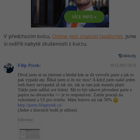
-80%
Vývojář mobilních aplikací
Python
HTML5, CSS3, Bootstrap, SEO
PHP
VÍCE INFO »
-80%
Specialista na AI a bigdata
JavaScript
SQL a databáze
JavaScript
-80%
C# Game developer
PHP
V předchozím kvízu,
Online test znalostí JavaScript
, jsme
Testování a verzování
Python
si ověřili nabyté zkušenosti z kurzu.
-80%
Webdesigner
C++
UML a návrhové vzory
Aktivity
HTML / CSS
-80%
Tester
Swift
Filip Pýrek
:
19.12.2013 20:32
React
UML a návrhové vzory
Díval jsem se na internet a hledal kde se dá vytvořit parte a jak to
-80%
Systémový administrátor
Kotlin
pak vypadá atp. Říkal jsem si že nic moc! A když jsem našel jeden
Spring
web který nevypadal až tak zle, tak se tam pak muselo platit.
MySQL/MariaDB
Takže jsem udělal své řešení. Má to být takové převedení parte z
-80%
Grafik / UX/UI návrhář
C
papíru na obrazovku => je to responzivní. Zatím pracuji na
ASP.NET MVC
vykreslení a UI pro tvorbu. Mám hotovo asi tak 50%
MS-SQL
http://parte.filippyrek.cz/
3D grafik
VB.NET
(Jeden z hlavních bodů je sdílení)
Django
SQLite
Editováno
Projektový manažer
SQL
Best practices
-80%
Databázový analytik
Návrh SW