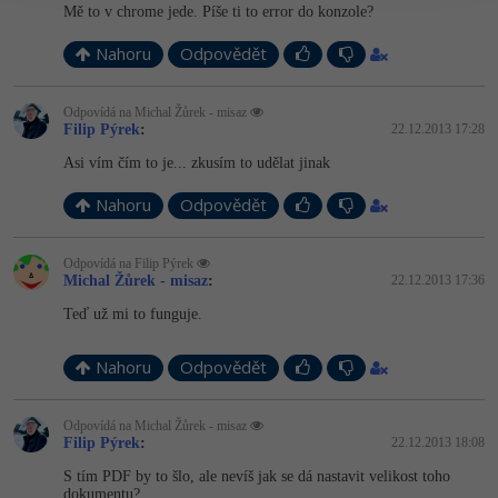
Mě to v chrome jede. Píše ti to error do konzole?
Nahoru
Odpovědět
Odpovídá na Michal Žůrek - misaz
Filip Pýrek
:
22.12.2013 17:28
Asi vím čím to je... zkusím to udělat jinak
Nahoru
Odpovědět
Odpovídá na Filip Pýrek
Michal Žůrek - misaz
:
22.12.2013 17:36
Teď už mi to funguje.
Nahoru
Odpovědět
Odpovídá na Michal Žůrek - misaz
Filip Pýrek
:
22.12.2013 18:08
S tím PDF by to šlo, ale nevíš jak se dá nastavit velikost toho
dokumentu?