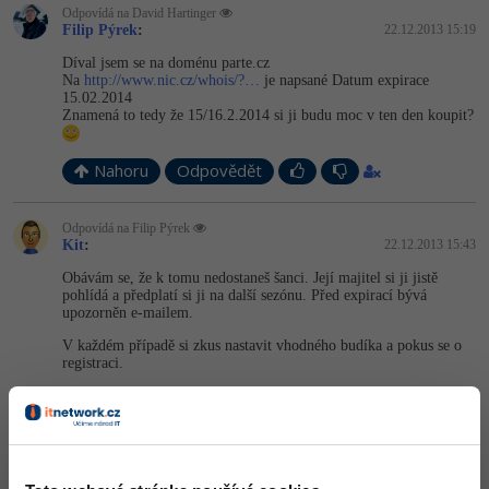
Odpovídá na David Hartinger
Filip Pýrek
:
22.12.2013 15:19
Díval jsem se na doménu parte.cz
Na
http://www.nic.cz/whois/?…
je napsané Datum expirace
15.02.2014
Znamená to tedy že 15/16.2.2014 si ji budu moc v ten den koupit?
Nahoru
Odpovědět
Odpovídá na Filip Pýrek
Kit
:
22.12.2013 15:43
Obávám se, že k tomu nedostaneš šanci. Její majitel si ji jistě
pohlídá a předplatí si ji na další sezónu. Před expirací bývá
upozorněn e-mailem.
V každém případě si zkus nastavit vhodného budíka a pokus se o
registraci.
Nahoru
Odpovědět
Odpovídá na Filip Pýrek
Michal Maršálek
:
22.12.2013 15:51