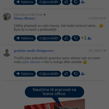
Nahoru
Odpovědět
Odpovídá na Filip Pýrek
Honza Bittner
:
4.2.2014 19:41
Udělej přepínání na radio butony, kde budeš stylovat labely...
Bylo by to hezčí a přehlednější.
+1
Nahoru
Odpovědět
grafické studio Designcrew
:
29.2.2020 7:38
Tvořili jsme jednoduchý generátor parte zdarma tady na tomto
webu
parte zdarma
v čem to kolega dělal netuším
Nahoru
Odpovědět
Naučíme tě pracovat na
home-office.