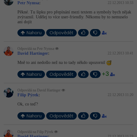
Petr Nymsa
:
22.12.2013 10:33
Pěkné. Tu šipku pro přepínání mezi textem a symboly bych nějak
zvýraznil. Udělej to více user-friendly. Někomu by to nemuselo
ani dojít
Nahoru
Odpovědět
Odpovídá na Petr Nymsa
David Hartinger
:
22.12.2013 10:41
Mně to ani nedošlo než na to tady někdo upozornil
+3
Nahoru
Odpovědět
Odpovídá na David Hartinger
Filip Pýrek
:
22.12.2013 11:20
Ok, co teď?
Nahoru
Odpovědět
Odpovídá na Filip Pýrek
David Hartinger
:
22.12.2013 11:23