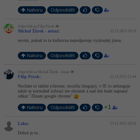
Nahoru
Odpovědět
Odpovídá na Filip Pýrek
Michal Žůrek - misaz
:
22.12.2013 19:19
nevim, pokud to ta knihovna nepodporuje vyzkoušej jinou.
Nahoru
Odpovědět
Odpovídá na Michal Žůrek - misaz
Filip Pýrek
:
22.12.2013 21:44
Nechám to takhle (chrome, mozilla funguje), v IE to nefunguje
takže se normálně zobrazí ten obrázek a nad tím bude napsaný
odkaz "Zkuste google chrome"
+1
Nahoru
Odpovědět
Lako
:
23.12.2013 20:33
Dobré je to..