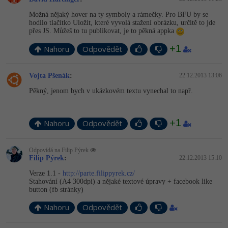
Možná nějaký hover na ty symboly a rámečky. Pro BFU by se
hodilo tlačítko Uložit, které vyvolá stažení obrázku, určitě to jde
přes JS. Můžeš to tu publikovat, je to pěkná appka
+1
Nahoru
Odpovědět
Vojta Pšenák
:
22.12.2013 13:06
Pěkný, jenom bych v ukázkovém textu vynechal to např.
+1
Nahoru
Odpovědět
Odpovídá na Filip Pýrek
Filip Pýrek
:
22.12.2013 15:10
Verze 1.1 -
http://parte.filippyrek.cz/
Stahování (A4 300dpi) a nějaké textové úpravy + facebook like
button (fb stránky)
Nahoru
Odpovědět