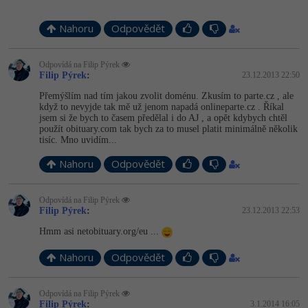
Nahoru
Odpovědět
Odpovídá na Filip Pýrek
Filip Pýrek
:
23.12.2013 22:50
Přemýšlím nad tím jakou zvolit doménu. Zkusím to parte.cz , ale
když to nevyjde tak mě už jenom napadá onlineparte.cz . Říkal
jsem si že bych to časem předělal i do AJ , a opět kdybych chtěl
použít obituary.com tak bych za to musel platit minimálně několik
tisíc. Mno uvidím...
Nahoru
Odpovědět
Odpovídá na Filip Pýrek
Filip Pýrek
:
23.12.2013 22:53
Hmm asi netobituary.org/eu ...
Nahoru
Odpovědět
Odpovídá na Filip Pýrek
Filip Pýrek
:
3.1.2014 16:05