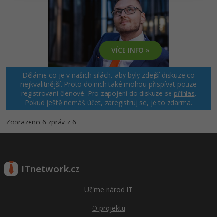
Windows
Fórum
Linux
VÍCE INFO »
Sítě
Děláme co je v našich silách, aby byly zdejší diskuze co
nejkvalitnější. Proto do nich také mohou přispívat pouze
Kybernetická bezpečnost
registrovaní členové. Pro zapojení do diskuze se
přihlas
.
Pokud ještě nemáš účet,
zaregistruj se
, je to zdarma.
Elektronický podpis
Zobrazeno 6 zpráv z 6.
Fórum
ITnetwork.cz
Učíme národ IT
O projektu