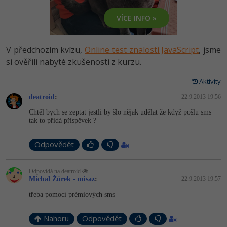
-80%
Vývojář mobilních aplikací
Python
VÍCE INFO »
HTML5, CSS3, Bootstrap, SEO
PHP
-80%
Specialista na AI a bigdata
JavaScript
SQL a databáze
JavaScript
V předchozím kvízu,
Online test znalostí JavaScript
, jsme
-80%
C# Game developer
PHP
si ověřili nabyté zkušenosti z kurzu.
Testování a verzování
Python
-80%
Webdesigner
C++
Aktivity
UML a návrhové vzory
HTML / CSS
deatroid
:
22.9.2013 19:56
-80%
Tester
Swift
Chtěl bych se zeptat jestli by šlo nějak udělat že když pošlu sms
React
UML a návrhové vzory
tak to přidá příspěvek ?
-80%
Systémový administrátor
Kotlin
Spring
MySQL/MariaDB
Odpovědět
-80%
Grafik / UX/UI návrhář
C
ASP.NET MVC
MS-SQL
Odpovídá na deatroid
3D grafik
VB.NET
Michal Žůrek - misaz
:
22.9.2013 19:57
Django
SQLite
třeba pomocí prémiových sms
Projektový manažer
SQL
Best practices
-80%
Nahoru
Odpovědět
Databázový analytik
Návrh SW