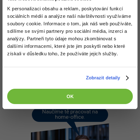
-30%
Kariéra
-80%
Marketing
Adobe Illustrator
K personalizaci obsahu a reklam, poskytování funkcí
deatroid
:
5.10.2013 23:38
Pro firmy
sociálních médií a analýze naší návštěvnosti využíváme
-30%
WordPress
Adobe Lightroom
Našel jsem si službu která po doručení určitý zprávy na určitý
soubory cookie. Informace o tom, jak náš web používáte,
číslo vyvolá skript ale nevim jak to lze využít
sdílíme se svými partnery pro sociální média, inzerci a
-30%
-15%
SEO
Adobe XD
analýzy. Partneři tyto údaje mohou zkombinovat s
Nahoru
Odpovědět
dalšími informacemi, které jste jim poskytli nebo které
-25%
UX
Adobe InDesign
získali v důsledku toho, že používáte jejich služby.
Odpovídá na deatroid
:
6.10.2013 8:28
Business
Adobe After Effects
Lze toho využít tak, že si napíšeš script, který předá obsah zprávy
-25%
-80%
tvému serveru a on ho publikuje.
Zobrazit detaily
Kryptoměny
Blender
-30%
Nahoru
Odpovědět
Copywriting
Inkscape
OK
-80%
-80%
MS Office
Fotografování
Naučíme tě pracovat na
home-office.
Google Dokumenty
Video
Time management
Ostatní