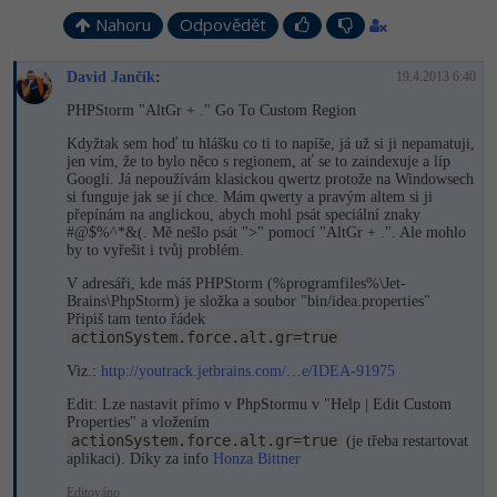
-30%
Kariéra
-80%
Marketing
Adobe Illustrator
Nahoru
Odpovědět
Pro firmy
-30%
WordPress
Adobe Lightroom
David Jančík
:
19.4.2013 6:40
PHPStorm "AltGr + ." Go To Custom Region
-30%
-15%
SEO
Adobe XD
Kdyžtak sem hoď tu hlášku co ti to napíše, já už si ji nepamatuji,
jen vím, že to bylo něco s regionem, ať se to zaindexuje a líp
-25%
UX
Adobe InDesign
Googlí. Já nepoužívám klasickou qwertz protože na Windowsech
si funguje jak se jí chce. Mám qwerty a pravým altem si ji
přepínám na anglickou, abych mohl psát speciální znaky
Business
Adobe After Effects
#@$%^*&(. Mě nešlo psát ">" pomocí "AltGr + .". Ale mohlo
by to vyřešit i tvůj problém.
-25%
-80%
Kryptoměny
Blender
V adresáři, kde máš PHPStorm (%programfiles%\Jet­
Brains\PhpStor­m) je složka a soubor "bin/idea.pro­perties"
Připiš tam tento řádek
-30%
Copywriting
Inkscape
actionSystem.force.alt.gr=true
Viz.:
http://youtrack.jetbrains.com/…e/IDEA-91975
-80%
-80%
MS Office
Fotografování
Edit: Lze nastavit přímo v PhpStormu v "Help | Edit Custom
Properties" a vložením
Google Dokumenty
Video
actionSystem.force.alt.gr=true
(je třeba restartovat
aplikaci). Díky za info
Honza Bittner
Time management
Ostatní
Editováno