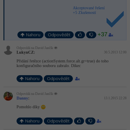
Akceptované řešení
Windows
Fórum
+5 Zkušeností
Linux
+37
Nahoru
Odpovědět
Sítě
Odpovídá na David Jančík
Kybernetická bezpečnost
LukynCZ:
30.5.2013 12:00
Přidání řetězce (actionSystem­.force.alt.gr=tru­e) do toho
Elektronický podpis
konfiguračního souboru zabralo. Díkec
Nahoru
Odpovědět
Fórum
Odpovídá na David Jančík
Danny
:
13.1.2015 22:28
Pomohlo díky
Nahoru
Odpovědět