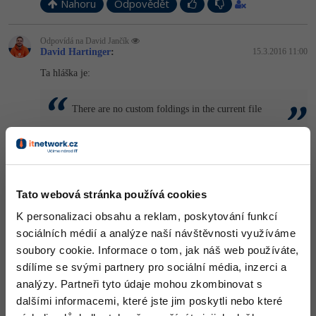
Nahoru
Odpovědět
Odpovídá na David Jančík
David Hartinger
:
15.3.2016 11:00
Ta hláška je:
There are no custom foldings in the current file
Bohužel to není stále opravené ani v PHP Storm 10, takže
akceptovaný postup výše je stále aktuální.
+1
Nahoru
Odpovědět
Tato webová stránka používá cookies
K personalizaci obsahu a reklam, poskytování funkcí
Honza Bittner
:
29.6.2016 12:12
sociálních médií a analýze naší návštěvnosti využíváme
Vtipné, že to pořád nikdo nefixnul, alespoň třeba přidáním
soubory cookie. Informace o tom, jak náš web používáte,
checkboxu do IDE settings...
sdílíme se svými partnery pro sociální média, inzerci a
Pokud někdo používáte super appku JetBrains Toolbox
(doporučuji -
https://twitter.com/…453965451266
), cesta k
analýzy. Partneři tyto údaje mohou zkombinovat s
danému souboru je
dalšími informacemi, které jste jim poskytli nebo které
%localappdata%\JetBrains\Toolbox\apps\
, kde se