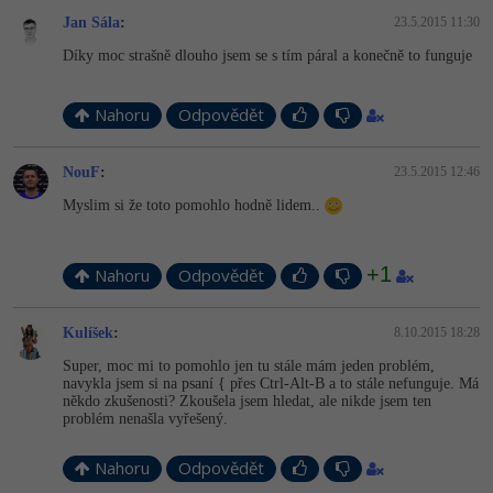
Jan Sála
:
23.5.2015 11:30
Díky moc strašně dlouho jsem se s tím páral a konečně to funguje
Nahoru
Odpovědět
NouF
:
23.5.2015 12:46
Myslim si že toto pomohlo hodně lidem..
+1
Nahoru
Odpovědět
Kulíšek
:
8.10.2015 18:28
Super, moc mi to pomohlo jen tu stále mám jeden problém,
navykla jsem si na psaní { přes Ctrl-Alt-B a to stále nefunguje. Má
někdo zkušenosti? Zkoušela jsem hledat, ale nikde jsem ten
problém nenašla vyřešený.
Nahoru
Odpovědět