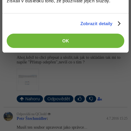
získali v důsledku toho, že používáte jejich služby.
WebStorm\ch-
proklikáte do souborů dané aplikace (něco jako
0\145.1616.9\
bin\
, kde už je známá
složka s
idea.properties
souborem.
Editováno
Zobrazit detaily
Nahoru
Odpovědět
OK
Odpovídá na David Jančík
QClodd
:
4.7.2016 14:57
Ahoj,když to chci přepsat a uložit,tak jak to ukládám tak mi to
napíše "Přístup odepřen",nevíš co s tím ?
Nahoru
Odpovědět
Odpovídá na QClodd
Petr Štechmüller
:
4.7.2016 15:25
Musíš ten soubor upravovat jako správce...