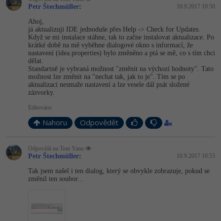
Petr Štechmüller
:
10.9.2017 10:50
Ahoj,
já aktualizuji IDE jednoduše přes Help -> Check for Updates.
Když se mi instalace stáhne, tak to začne instalovat aktualizace. Po
krátké době na mě vyběhne dialogové okno s informací, že
nastavení (idea.properties) bylo změněno a ptá se mě, co s tím chci
dělat.
Standartně je vybraná možnost "změnit na výchozí hodnoty". Tato
možnost lze změnit na "nechat tak, jak to je". Tím se po
aktualizaci nesmaže nastavení a lze vesele dál psát složené
zázvorky.
Editováno
Nahoru
Odpovědět
Odpovídá na Tom Yanu
Petr Štechmüller
:
10.9.2017 10:53
Tak jsem našel i ten dialog, který se obvykle zobrazuje, pokud se
změnil ten soubor...