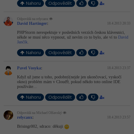
Nahoru
Odpovědět
-41%
Copywriter
Algoritmy
Odpovídá na relycanx
-10%
David Hartinger
:
18.4.2013 20:33
WordPress specialista
Umělá inteligence (AI)
PHPStorm nerespektuje v posledních verzích českou klávesnici,
někde se musí něco vypnout, už nevím co to bylo, ale ví to
David
SEO specialista
Pro děti
Jančík
.
Nahoru
Odpovědět
Více
Fórum
Pavel Vosyka
:
18.4.2013 23:37
Když už jsme u toho, podobný(nejde jen ukončovací, vyskočí
okno) problém mám v Cloud9, pokud někdo toto online IDE
Kurzy e-commerce
používáte...
Testování softwaru
Nahoru
Odpovědět
Kurzy designu
-80%
Datová analýza
HTML/CSS
Odpovídá na Michael Olšavský
Příběhy absolventů
relycanx
:
18.4.2013 23:57
-80%
Digitální gramotnost
Blog
Photoshop
Brisingr002, sdraco: děkuji