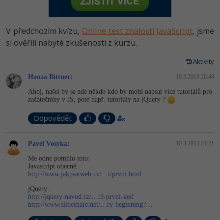
-80%
Vývojář mobilních aplikací
Python
HTML5, CSS3, Bootstrap, SEO
PHP
-80%
Specialista na AI a bigdata
V předchozím kvízu,
Online test znalostí JavaScript
, jsme
JavaScript
SQL a databáze
si ověřili nabyté zkušenosti z kurzu.
JavaScript
-80%
C# Game developer
PHP
Aktivity
Testování a verzování
Python
-80%
Webdesigner
Honza Bittner
C++
:
10.3.2013 20:48
UML a návrhové vzory
HTML / CSS
Ahoj, našel by se zde někdo kdo by mohl napsat více tutoriálů pro
-80%
Tester
začátečníky v JS, poté např. tutoriály na jQuery ?
Swift
React
UML a návrhové vzory
Odpovědět
-80%
Systémový administrátor
Kotlin
Spring
MySQL/MariaDB
-80%
Pavel Vosyka
:
10.3.2013 21:21
Grafik / UX/UI návrhář
C
ASP.NET MVC
MS-SQL
Me odne pomhlo toto:
Javascript obecně:
3D grafik
VB.NET
http://www.jakpsatweb.cz/…t/prvni.html
Django
SQLite
jQuery:
Projektový manažer
SQL
http://jquery-navod.cz/…/3-prvni-kod
Best practices
http://www.slideshare.net/…ry-beginning?…
-80%
Databázový analytik
Návrh SW