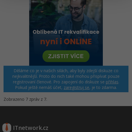
Windows
Fórum
Linux
Sítě
Kybernetická bezpečnost
Elektronický podpis
Děláme co je v našich silách, aby byly zdejší diskuze co
nejkvalitnější. Proto do nich také mohou přispívat pouze
Fórum
registrovaní členové. Pro zapojení do diskuze se
přihlas
.
Pokud ještě nemáš účet,
zaregistruj se
, je to zdarma.
Zobrazeno 7 zpráv z 7.
ITnetwork.cz