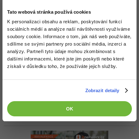
-30%
Kariéra
-80%
Michael Olšavský
:
22.4.2013 18:45
Marketing
Adobe Illustrator
Tato webová stránka používá cookies
Má pořád zájem o tutoriály? Můžu sem něco napsat
Pro firmy
-30%
WordPress
Adobe Lightroom
K personalizaci obsahu a reklam, poskytování funkcí
Nahoru
Odpovědět
sociálních médií a analýze naší návštěvnosti využíváme
-30%
-15%
SEO
Adobe XD
soubory cookie. Informace o tom, jak náš web používáte,
sdílíme se svými partnery pro sociální média, inzerci a
Odpovídá na Michael Olšavský
-25%
UX
Honza Bittner
:
22.4.2013 18:51
Adobe InDesign
analýzy. Partneři tyto údaje mohou zkombinovat s
jistě
... jestli umíš jQuery tak by bylo dobré udělat na něj
dalšími informacemi, které jste jim poskytli nebo které
Business
nějaké pokročilejší věci
Adobe After Effects
získali v důsledku toho, že používáte jejich služby.
Nahoru
Odpovědět
-25%
-80%
Kryptoměny
Blender
-30%
Zobrazit detaily
Odpovídá na Drahomír Hanák
Copywriting
Inkscape
David
:
22.4.2013 18:58
-80%
prosím nech mě žít
-80%
MS Office
Fotografování
OK
Nahoru
Odpovědět
Google Dokumenty
Video
Time management
Ostatní