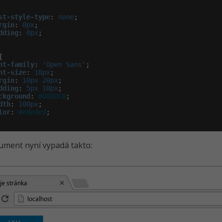
st-style-type
:
 none
;

rgin
:
 0px
;

dding
:
 0px
;



nt-family
:
 'Open Sans'
;

nt-size
:
 18px
;

rgin
:
 10px 20px
;

dding
:
 5px 10px
;

ckground
:
#0080C0
;

dth
:
 100px
;

lor
:
#ededed
;

ment nyní vypadá takto:
je stránka
localhost