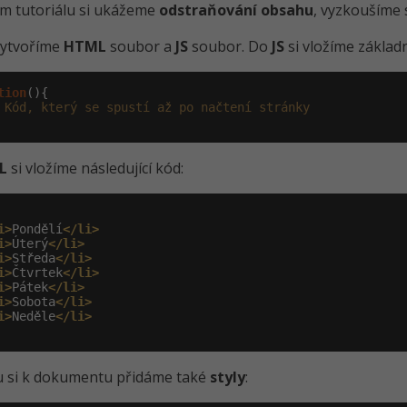
m tutoriálu si ukážeme
odstraňování obsahu
, vyzkoušíme s
vytvoříme
HTML
soubor a
JS
soubor. Do
JS
si vložíme základn
tion
(){

 Kód, který se spustí až po načtení stránky
L
si vložíme následující kód:
i>
Pondělí
</li>
i>
Úterý
</li>
i>
Středa
</li>
i>
Čtvrtek
</li>
i>
Pátek
</li>
i>
Sobota
</li>
i>
Neděle
</li>
u si k dokumentu přidáme také
styly
: