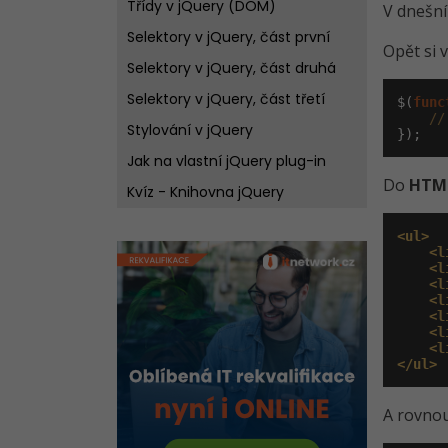
Třídy v jQuery (DOM)
V dnešní
Selektory v jQuery, část první
Opět si 
Selektory v jQuery, část druhá
Selektory v jQuery, část třetí
$(
func
//
Stylování v jQuery
});
Jak na vlastní jQuery plug-in
Do
HTM
Kvíz - Knihovna jQuery
<ul>
<l
<l
<l
<l
<l
<l
<l
</ul>
A rovno