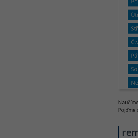
Naučíme
Pojďme si
rem