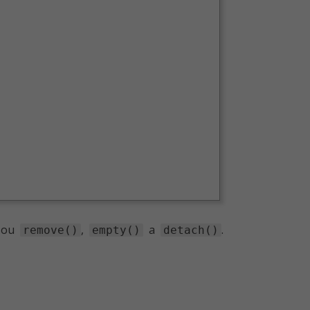
jsou
,
a
.
remove()
empty()
detach()