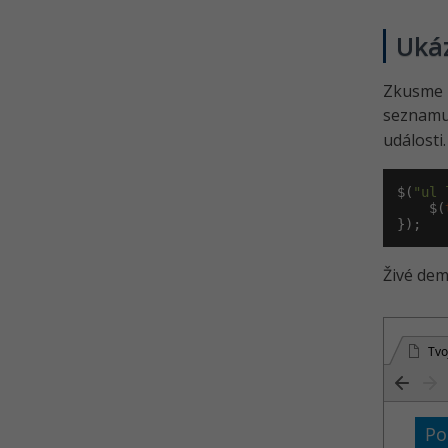
Uká
Zkusme 
seznam
události
$(
"ul 
    $(
});
Živé dem
Tvo