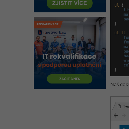
ul
 {

li
ma
pa
}

ul
li
 {
fo
fo
ma
pa
ba
wi
co
}
Náš doku
Tvo