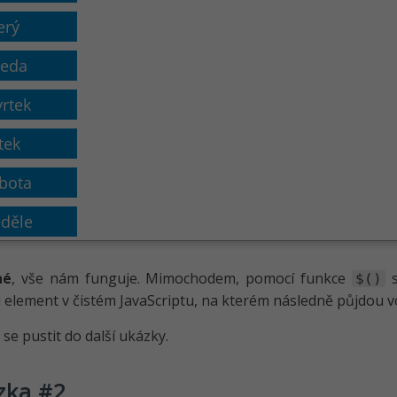
né
, vše nám funguje. Mimochodem, pomocí funkce
s
$()
i element v čistém JavaScriptu, na kterém následně půjdou v
e pustit do další ukázky.
zka #2