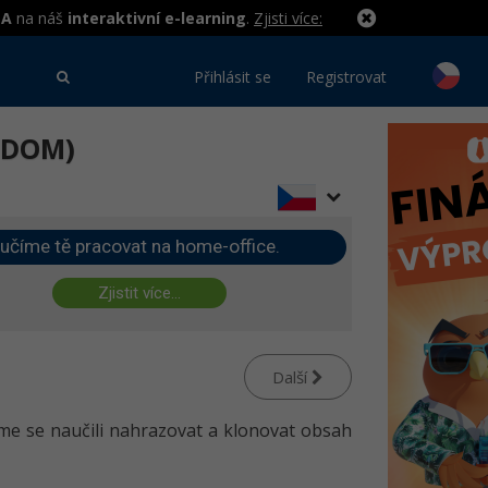
MA
na náš
interaktivní e-learning
.
Zjisti více:
Přihlásit se
Registrovat
 (DOM)
učíme tě pracovat na home-office.
Zjistit více...
Další
sme se naučili nahrazovat a klonovat obsah