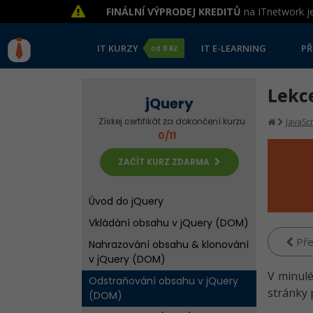
FINÁLNÍ VÝPRODEJ KREDITŮ
na ITnetwork je
IT KURZY
IT E-LEARNING
PŘ
od
0 Kč
Lekc
jQuery
Získej certifikát za dokončení kurzu
JavaScr
0/11
ZAČÍT KURZ ZDARMA
Úvod do jQuery
Vkládání obsahu v jQuery (DOM)
Pře
Nahrazování obsahu & klonování
v jQuery (DOM)
V minulé
Odstraňování obsahu v jQuery
stránky 
(DOM)