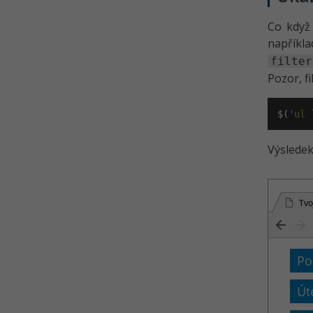
Co když
napříkl
filter
Pozor, fi
$(
'ul 
Výsledek
Tvo