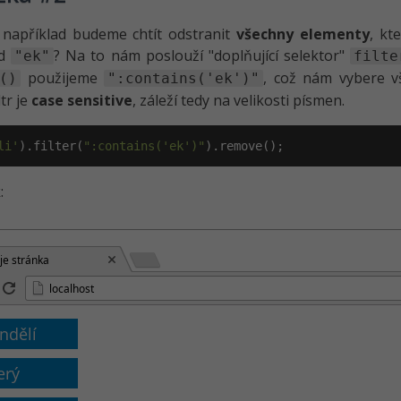
 například budeme chtít odstranit
všechny elementy
, kt
ad
? Na to nám poslouží "doplňující selektor"
"ek"
filte
použijeme
, což nám vybere vš
()
":contains('ek')"
ltr je
case sensitive
, záleží tedy na velikosti písmen.
li'
).filter(
":contains('ek')"
).remove();
:
je stránka
localhost