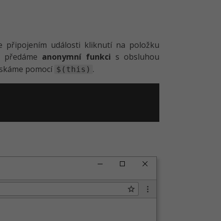
 připojením události kliknutí na položku
nt předáme
anonymní funkci
s obsluhou
 získáme pomocí
.
$(this)