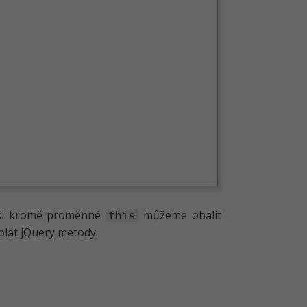
i kromě proměnné
můžeme obalit
this
olat jQuery metody.