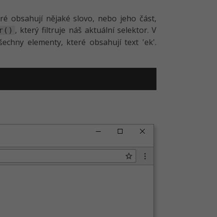
eré obsahují nějaké slovo, nebo jeho část,
, který filtruje náš aktuální selektor. V
r()
echny elementy, které obsahují text 'ek'.