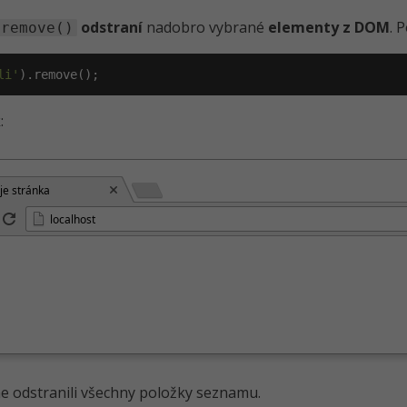
odstraní
nadobro vybrané
elementy z DOM
. 
remove()
li'
).remove();
:
je stránka
localhost
e odstranili všechny položky seznamu.