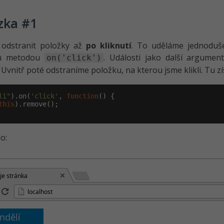
zka #1
odstranit položky až
po kliknutí
. To uděláme jednoduše
u metodou
. Události jako další argume
on('click')
. Uvnitř poté odstraníme položku, na kterou jsme klikli. Tu
li"
).on(
'click'
, 
function
() {

this
).remove();

o:
je stránka
localhost