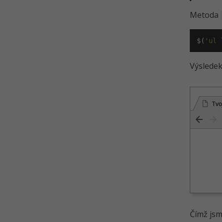
Metoda
$(
'ul 
Výsledek
Tvo
Čímž jsm