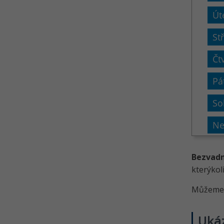
Bezvad
kterýkol
Můžeme s
Uká