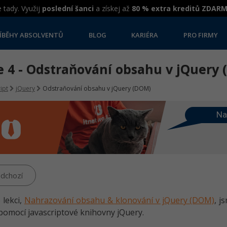
 tady. Využij
poslední šanci
a získej až
80 % extra kreditů ZDAR
ÍBĚHY ABSOLVENTŮ
BLOG
KARIÉRA
PRO FIRMY
e 4 - Odstraňování obsahu v jQuery
ipt
jQuery
Odstraňování obsahu v jQuery (DOM)
Na
dchozí
 lekci,
Nahrazování obsahu & klonování v jQuery (DOM)
, j
pomocí javascriptové knihovny jQuery.