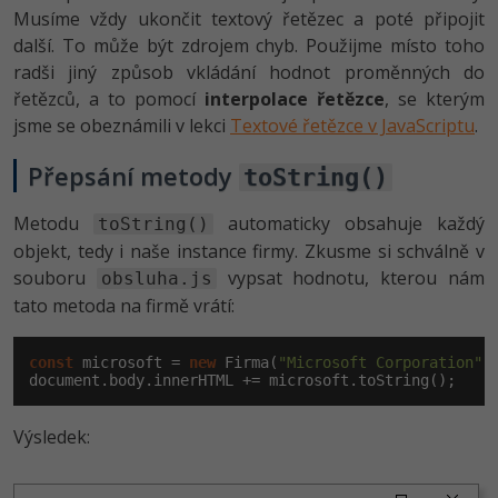
Musíme vždy ukončit textový řetězec a poté připojit
další. To může být zdrojem chyb. Použijme místo toho
radši jiný způsob vkládání hodnot proměnných do
řetězců, a to pomocí
interpolace řetězce
, se kterým
jsme se obeznámili v lekci
Textové řetězce v JavaScriptu
.
Přepsání metody
toString()
Metodu
automaticky obsahuje každý
toString()
objekt, tedy i naše instance firmy. Zkusme si schválně v
souboru
vypsat hodnotu, kterou nám
obsluha.js
tato metoda na firmě vrátí:
const
 microsoft = 
new
 Firma(
"Microsoft Corporation"
,
document
.body.innerHTML += microsoft.toString();
Výsledek: