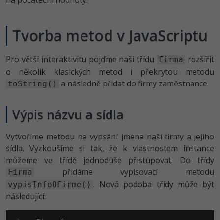
na počáteční hodnoty.
-41%
Copywriter
Algoritmy
Tvorba metod v JavaScriptu
-10%
WordPress specialista
Umělá inteligence (AI)
Pro větší interaktivitu pojďme naši třídu
rozšířit
Firma
SEO specialista
Pro děti
o několik klasických metod i překrytou metodu
a následně přidat do firmy zaměstnance.
toString()
Více
Výpis názvu a sídla
Fórum
Vytvoříme metodu na vypsání jména naší firmy a jejího
Kurzy e-commerce
sídla. Vyzkoušíme si tak, že k vlastnostem instance
můžeme ve třídě jednoduše přistupovat. Do třídy
Testování softwaru
Kurzy designu
přidáme vypisovací metodu
Firma
-80%
Datová analýza
. Nová podoba třídy může být
vypisInfoOFirme()
HTML/CSS
Příběhy absolventů
následující:
-80%
Digitální gramotnost
Blog
Photoshop