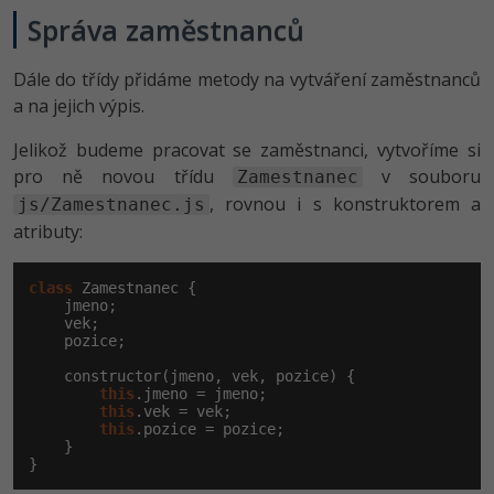
Správa zaměstnanců
Dále do třídy přidáme metody na vytváření zaměstnanců
a na jejich výpis.
Jelikož budeme pracovat se zaměstnanci, vytvoříme si
pro ně novou třídu
v souboru
Zamestnanec
, rovnou i s konstruktorem a
js/Zamestnanec.js
atributy:
class
 Zamestnanec {

    jmeno;

    vek;

    pozice;

    constructor(jmeno, vek, pozice) {

this
.jmeno = jmeno;

this
.vek = vek;

this
.pozice = pozice;

    }

}