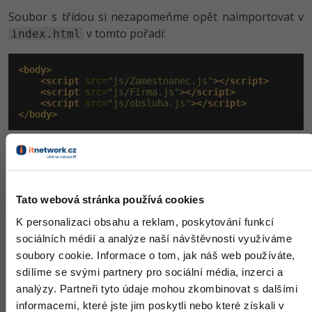
Soubor s třídou si nezapomeňme opět naimportovat v
v tomto pořadí:
index.html
<body>
<script
 src=
"js/Zamestnanec.js"
></script>
<script
 src=
"js/Firma.js"
></script>
<script
 src=
"js/obsluha.js"
></script>
</body>
Vytváření zaměstnanců
Pro vytváření zaměstnanců budeme potřebovat získat
vstup od uživatele. Jelikož s objekty začínáme, vyhneme
Tato webová stránka používá cookies
se zatím složitému uživatelskému rozhraní (částem
K personalizaci obsahu a reklam, poskytování funkcí
aplikace, které interagují s uživatelem pro získání
sociálních médií a analýze naší návštěvnosti využíváme
vstupů jako jsou tlačítka, menu, vizuální prvky a další) a
soubory cookie. Informace o tom, jak náš web používáte,
použijeme funkci
, která nám pro náš příklad
prompt()
sdílíme se svými partnery pro sociální média, inzerci a
bude stačit.
analýzy. Partneři tyto údaje mohou zkombinovat s dalšími
informacemi, které jste jim poskytli nebo které získali v