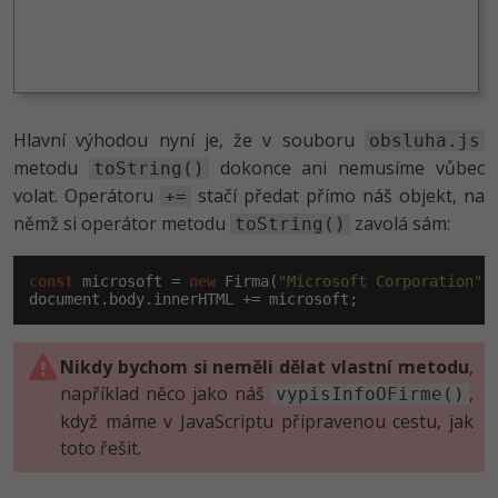
Hlavní výhodou nyní je, že v souboru
obsluha.js
metodu
dokonce ani nemusíme vůbec
toString()
volat. Operátoru
stačí předat přímo náš objekt, na
+=
němž si operátor metodu
zavolá sám:
toString()
const
 microsoft = 
new
 Firma(
"Microsoft Corporation"
,
document
.body.innerHTML += microsoft;
Nikdy bychom si neměli dělat vlastní metodu
,
například něco jako náš
,
vypisInfoOFirme()
když máme v JavaScriptu připravenou cestu, jak
toto řešit.