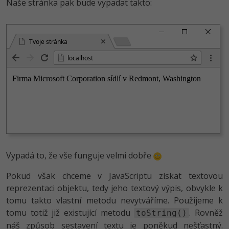
Naše stránka pak bude vypadat takto:
Windows
Fórum
Tvoje stránka
Linux
localhost
Sítě
Kybernetická bezpečnost
Elektronický podpis
Fórum
Vypadá to, že vše funguje velmi dobře
Pokud však chceme v JavaScriptu získat textovou
reprezentaci objektu, tedy jeho textový výpis, obvykle k
tomu takto vlastní metodu nevytváříme. Použijeme k
tomu totiž již existující metodu
. Rovněž
toString()
náš způsob sestavení textu je poněkud nešťastný.