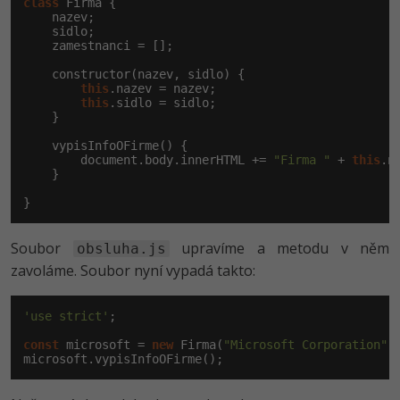
class
 Firma {

-30%
Kariéra
-80%
Marketing
    nazev;

Adobe Illustrator
    sidlo;

Pro firmy
    zamestnanci = [];

-30%
WordPress
Adobe Lightroom
    constructor(nazev, sidlo) {

this
.nazev = nazev;

-30%
-15%
SEO
Adobe XD
this
.sidlo = sidlo;

    }

-25%
UX
Adobe InDesign
    vypisInfoOFirme() {

document
.body.innerHTML += 
"Firma "
 + 
this
.n
    }

Business
Adobe After Effects
}
-25%
-80%
Kryptoměny
Blender
Soubor
upravíme a metodu v něm
obsluha.js
-30%
Copywriting
zavoláme. Soubor nyní vypadá takto:
Inkscape
-80%
-80%
MS Office
Fotografování
'use strict'
;

const
 microsoft = 
new
 Firma(
"Microsoft Corporation"
,
Google Dokumenty
Video
microsoft.vypisInfoOFirme();
Time management
Ostatní