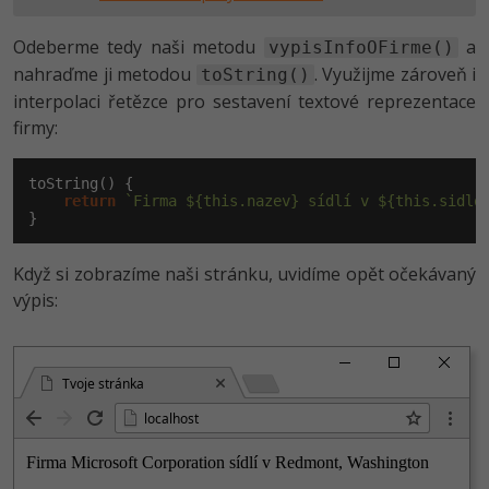
Odeberme tedy naši metodu
a
vypisInfoOFirme()
nahraďme ji metodou
. Využijme zároveň i
toString()
interpolaci řetězce pro sestavení textové reprezentace
firmy:
toString() {

return
`Firma ${this.nazev} sídlí v ${this.sidlo
}
Když si zobrazíme naši stránku, uvidíme opět očekávaný
výpis:
Tvoje stránka
localhost