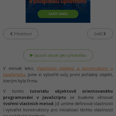
-80%
Vývojář mobilních aplikací
Python
HTML5, CSS3, Bootstrap, SEO
PHP
-80%
Specialista na AI a bigdata
JavaScript
SQL a databáze
JavaScript
-80%
C# Game developer
PHP
Testování a verzování
Předchozí
Další
Python
-80%
Webdesigner
C++
UML a návrhové vzory
HTML / CSS
-80%
Tester
Swift
React
UML a návrhové vzory
-80%
Systémový administrátor
Kotlin
V minulé lekci,
Vlastnosti objektů a konstruktory v
Spring
MySQL/MariaDB
JavaScriptu
, jsme si vytvořili svůj první pořádný objekt,
-80%
Grafik / UX/UI návrhář
C
kterým byla firma.
ASP.NET MVC
MS-SQL
3D grafik
VB.NET
V tomto
tutoriálu objektově orientovaného
Django
SQLite
programování v JavaScriptu
se budeme věnovat
Projektový manažer
SQL
tvoření vlastních metod
. Již umíme definovat vlastnosti
Best practices
i vytvářet konstruktory pro inicializaci těchto vlastností
-80%
Databázový analytik
Návrh SW