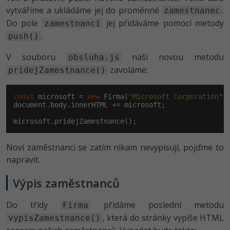
vytváříme a ukládáme jej do proměnné
.
zamestnanec
Do pole
jej přidáváme pomocí metody
zamestnanci
.
push()
V souboru
naši novou metodu
obsluha.js
zavoláme:
pridejZamestnance()
const
 microsoft = 
new
 Firma(
"Microsoft Corporation"
,
document
.body.innerHTML += microsoft;

microsoft.pridejZamestnance();
Noví zaměstnanci se zatím nikam nevypisují, pojďme to
napravit.
Výpis zaměstnanců
Do třídy
přidáme poslední metodu
Firma
, která do stránky vypíše HTML
vypisZamestnance()