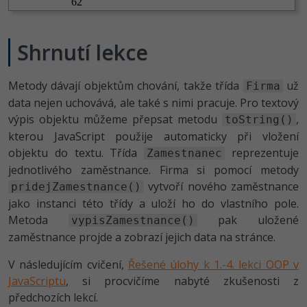
Shrnutí lekce
Metody dávají objektům chování, takže třída
už
Firma
data nejen uchovává, ale také s nimi pracuje. Pro textový
výpis objektu můžeme přepsat metodu
,
toString()
kterou JavaScript použije automaticky při vložení
objektu do textu. Třída
reprezentuje
Zamestnanec
jednotlivého zaměstnance. Firma si pomocí metody
vytvoří nového zaměstnance
pridejZamestnance()
jako instanci této třídy a uloží ho do vlastního pole.
Metoda
pak uložené
vypisZamestnance()
zaměstnance projde a zobrazí jejich data na stránce.
V následujícím cvičení,
Řešené úlohy k 1.-4. lekci OOP v
JavaScriptu
, si procvičíme nabyté zkušenosti z
předchozích lekcí.