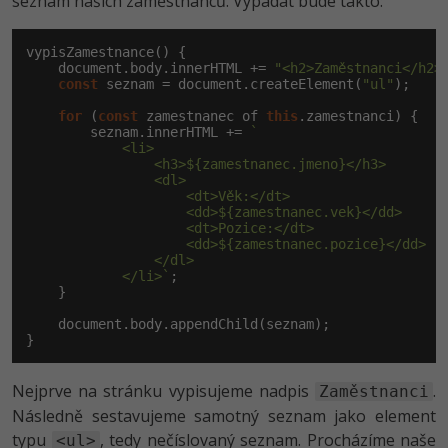
seznam našich zaměstnanců. Vypadat bude takto:
vypisZamestnance() {

document
.body.innerHTML += 
"<h2>Zaměstnanci</h2>
const
 seznam = 
document
.createElement(
"ul"
);

for
 (
const
 zamestnanec of 
this
.zamestnanci) {

        seznam.innerHTML += 
`

            <li>

                <h3>${zamestnanec.jmeno}</h3>

                <dl>

                    <dt>Věk:</dt>

                    <dd>${zamestnanec.vek}</dd>

                    <dt>Pozice:</dt>

                    <dd>${zamestnanec.pozice}</dd>

                </dl>

            </li>`
;

    }

document
.body.appendChild(seznam);

}
Nejprve na stránku vypisujeme nadpis
.
Zaměstnanci
Následně sestavujeme samotný seznam jako element
typu
, tedy nečíslovaný seznam. Procházíme naše
<ul>