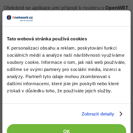
Obdobně se aplikace umí připojit k routeru s
OpenWRT
.
Místo dpkg zadejte opkg.
Demo data
Tato webová stránka používá cookies
K personalizaci obsahu a reklam, poskytování funkcí
Ve složce s aplikací jsou soubory data.example.dpkg­.js a
sociálních médií a analýze naší návštěvnosti využíváme
data.example.op­kg.js, což jsou demo výstupy z této
soubory cookie. Informace o tom, jak náš web používáte,
aplikace. Můžete si je přejmenovat jen na data.js a
sdílíme se svými partnery pro sociální média, inzerci a
vyzkoušet vizualizator. V přiloženém archívu je rovnou
analýzy. Partneři tyto údaje mohou zkombinovat s
data.example.op­kg.js uložen i jako data.js.
dalšími informacemi, které jste jim poskytli nebo které
získali v důsledku toho, že používáte jejich služby.
Naprogramováno v:
Zobrazit detaily
Vizualizátor
- HTML, CSS, TypeScript, (JavaScript)
depviz.exe
- Visual Basic
OK