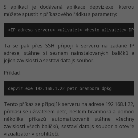
S aplikací je dodávaná aplikace depviz.exe, kterou
Windows
Fórum
můžete spustit z příkazového řádku s parametry:
Linux
<IP adresa serveru> <uživatel> <heslo_uživatele> DPK
Sítě
Ta se pak přes SSH připojí k serveru na zadané IP
adrese, stáhne si seznam nainstalovaných balíčků a
Kybernetická bezpečnost
jejich závislostí a sestaví data.js soubor.
Elektronický podpis
Příklad:
Fórum
depviz.exe 192.168.1.22 petr brambora dpkg
Tento příkaz se připojí k serveru na adrese 192.168.1.22,
přihlásí se uživatelem petr, heslem brambora a pomocí
několika příkazů automatizovaně stáhne všechny
závislosti všech balíčků, sestaví data.js soubor a otevře
vizualizator v prohlížeči.