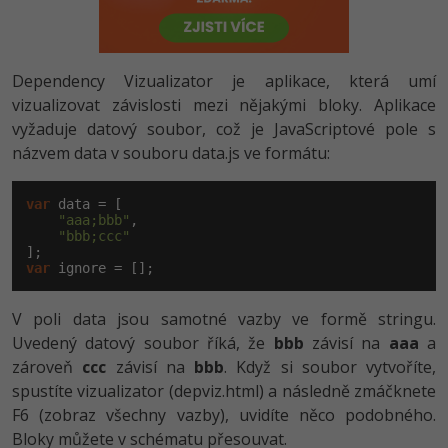
-80%
Vývojář mobilních aplikací
Python
HTML5, CSS3, Bootstrap, SEO
PHP
-80%
Specialista na AI a bigdata
JavaScript
Dependency Vizualizator je aplikace, která umí
SQL a databáze
JavaScript
-80%
vizualizovat závislosti mezi nějakými bloky. Aplikace
C# Game developer
PHP
vyžaduje datový soubor, což je JavaScriptové pole s
Testování a verzování
Python
-80%
názvem data v souboru data.js ve formátu:
Webdesigner
C++
UML a návrhové vzory
HTML / CSS
-80%
Tester
var
 data = [

Swift
"aaa;bbb"
,

React
UML a návrhové vzory
"bbb;ccc"
-80%
Systémový administrátor
Kotlin
var
 ignore = [];
Spring
MySQL/MariaDB
-80%
Grafik / UX/UI návrhář
C
V poli data jsou samotné vazby ve formě stringu.
ASP.NET MVC
MS-SQL
Uvedený datový soubor říká, že
bbb
závisí na
aaa
a
3D grafik
VB.NET
zároveň
ccc
Django
závisí na
bbb
. Když si soubor vytvoříte,
SQLite
spustíte vizualizator (depviz.html) a následně zmáčknete
Projektový manažer
SQL
Best practices
F6 (zobraz všechny vazby), uvidíte něco podobného.
-80%
Databázový analytik
Bloky můžete v schématu přesouvat.
Návrh SW