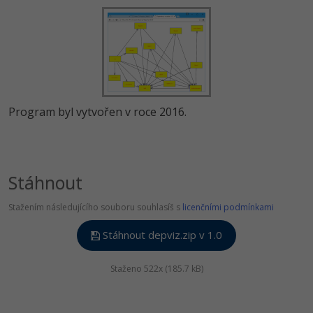
Program byl vytvořen v roce 2016.
Stáhnout
Stažením následujícího souboru souhlasíš s
licenčními podmínkami
Stáhnout depviz.zip v 1.0
Staženo 522x (185.7 kB)