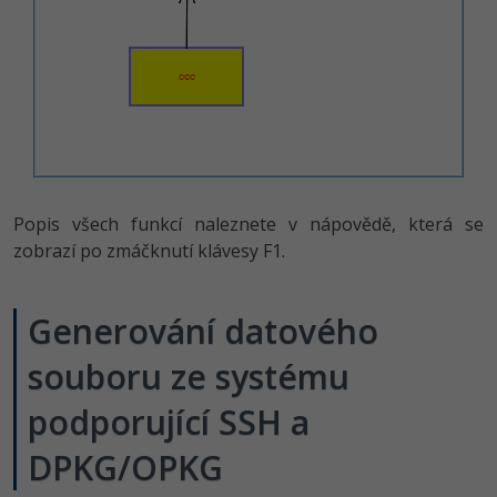
-30%
Kariéra
-80%
Marketing
Adobe Illustrator
Pro firmy
-30%
WordPress
Adobe Lightroom
-30%
-15%
SEO
Adobe XD
-25%
UX
Adobe InDesign
Popis všech funkcí naleznete v nápovědě, která se
Business
Adobe After Effects
zobrazí po zmáčknutí klávesy F1.
-25%
-80%
Kryptoměny
Blender
Generování datového
-30%
Copywriting
Inkscape
souboru ze systému
-80%
-80%
MS Office
Fotografování
podporující SSH a
Google Dokumenty
Video
DPKG/OPKG
Time management
Ostatní