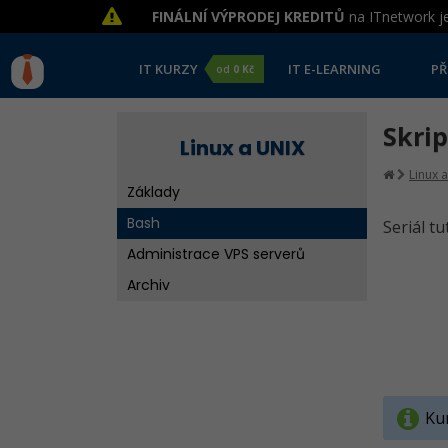
FINÁLNÍ VÝPRODEJ KREDITŮ
na ITnetwork je
IT KURZY
IT E-LEARNING
PŘ
od
0 Kč
Skrip
Linux a UNIX
Linux 
Základy
Bash
Seriál t
Administrace VPS serverů
Archiv
Kur