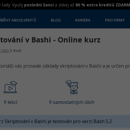
 tady. Využij
poslední šanci
a získej až
80 % extra kreditů ZDAR
ÍBĚHY ABSOLVENTŮ
BLOG
KARIÉRA
PRO FIRMY
tování v Bashi - Online kurz
a UNIX
Bash
utoriálů vás provede základy skriptování v Bashi a je určen p
9 lekcí
9 samostatných úloh
z Skriptování v Bashi je testován pro verzi Bash 5.2.