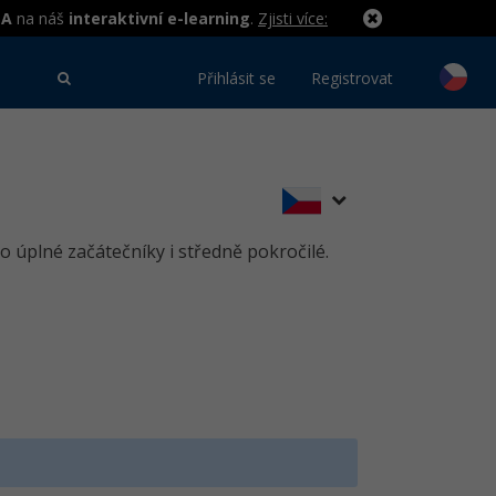
MA
na náš
interaktivní e-learning
.
Zjisti více:
Přihlásit se
Registrovat
ro úplné začátečníky i středně pokročilé.