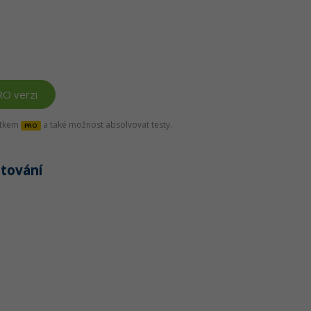
RO verzi
títkem
a také možnost absolvovat testy.
PRO
ptování