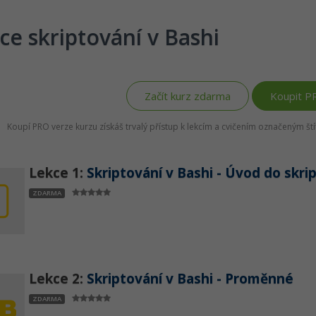
ce skriptování v Bashi
Začít kurz zdarma
Koupit P
Koupí PRO verze kurzu získáš trvalý přístup k lekcím a cvičením označeným š
Lekce 1:
Skriptování v Bashi - Úvod do skri
ZDARMA
Lekce 2:
Skriptování v Bashi - Proměnné
ZDARMA