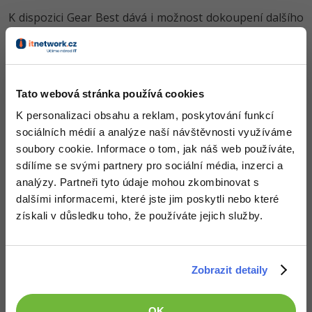
K dispozici Gear Best dává i možnost dokoupení dalšího
příslušenství. Máme zde například malý větráček - sám
jsem si jej během této akce objednal, power banky
(některé i od známých a ověřených výrobců jako Xiaomi),
voděodolné kryty (taštičky) a mnoho dalšího. Seznam je
Tato webová stránka používá cookies
naštěstí velmi dlouhý a tak si každý může vybrat.
K personalizaci obsahu a reklam, poskytování funkcí
sociálních médií a analýze naší návštěvnosti využíváme
soubory cookie. Informace o tom, jak náš web používáte,
sdílíme se svými partnery pro sociální média, inzerci a
analýzy. Partneři tyto údaje mohou zkombinovat s
dalšími informacemi, které jste jim poskytli nebo které
získali v důsledku toho, že používáte jejich služby.
Všechny další produkty a informace najdete v
Zobrazit detaily
internetovém obchodu Gear Best, konkrétně na
podstránce -
slevová akce značky Oukitel
. Myslím, že
minimálně si projít obchod a jistit, zda něco potřebujete,
OK