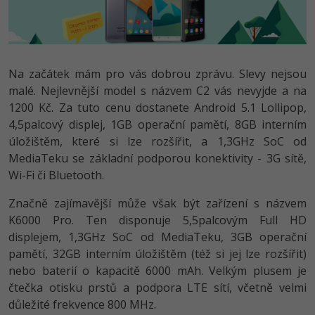
Video
-41%
Copywriter
Algoritmy
Time management
Ostatní
-10%
WordPress specialista
Umělá inteligence (AI)
Windows
Fórum
Na začátek mám pro vás dobrou zprávu. Slevy nejsou
malé. Nejlevnější model s názvem C2 vás nevyjde a na
SEO specialista
Pro děti
Linux
1200 Kč. Za tuto cenu dostanete Android 5.1 Lollipop,
4,5palcový displej, 1GB operační pamětí, 8GB interním
Více
Sítě
úložištěm, které si lze rozšířit, a 1,3GHz SoC od
MediaTeku se základní podporou konektivity - 3G sítě,
Fórum
Kybernetická bezpečnost
Wi-Fi či Bluetooth.
Elektronický podpis
Značně zajímavější může však být zařízení s názvem
K6000 Pro. Ten disponuje 5,5palcovým Full HD
Fórum
displejem, 1,3GHz SoC od MediaTeku, 3GB operační
pamětí, 32GB interním úložištěm (též si jej lze rozšířit)
nebo baterií o kapacitě 6000 mAh. Velkým plusem je
čtečka otisku prstů a podpora LTE sítí, včetně velmi
důležité frekvence 800 MHz.