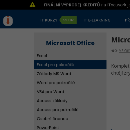
FINÁLNÍ VÝPRODEJ KREDITŮ
na ITnetwork je
IT KURZY
IT E-LEARNING
PŘ
od
0 Kč
Micro
Microsoft Office
MS Off
Excel
Excel pro pokročilé
Komplet
chtějí z
Základy MS Word
Word pro pokročilé
VBA pro Word
Access základy
Access pro pokročilé
Osobní finance
PowerPoint