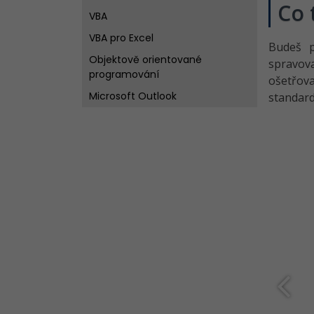
Co 
VBA
VBA pro Excel
Budeš p
Objektově orientované
spravo
programování
ošetřov
Microsoft Outlook
standard