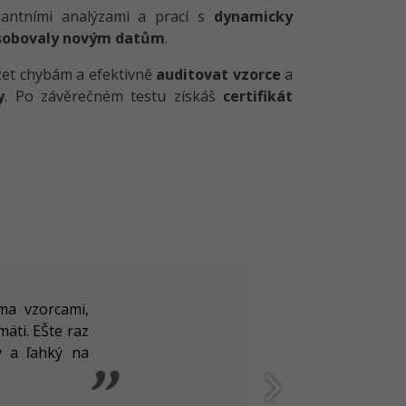
iantními analýzami a prací s
dynamicky
sobovaly novým datům
.
zet chybám a efektivně
auditovat vzorce
a
y
. Po závěrečném testu získáš
certifikát
ma vzorcami,
äti. EŠte raz
ý a ľahký na