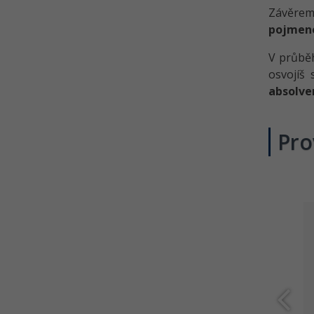
Závěrem
pojmen
V průbě
osvojíš
absolve
Pro