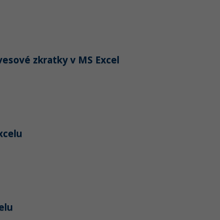
lávesové zkratky v MS Excel
xcelu
elu