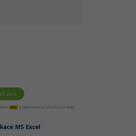
RO verzi
títkem
a také možnost absolvovat testy.
PRO
ikace MS Excel