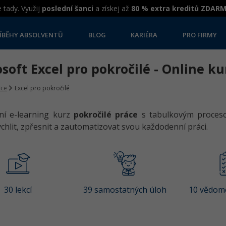
 tady. Využij
poslední šanci
a získej až
80 % extra kreditů ZDAR
ÍBĚHY ABSOLVENTŮ
BLOG
KARIÉRA
PRO FIRMY
soft Excel pro pokročilé - Online ku
ice
Excel pro pokročilé
ní e-learning kurz
pokročilé práce
s tabulkovým proce
rychlit, zpřesnit a zautomatizovat svou každodenní práci.
30 lekcí
39 samostatných úloh
10 vědomo