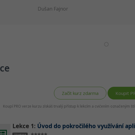
Dušan Fajnor
ce
Začít kurz zdarma
Koupit P
Koupí PRO verze kurzu získáš trvalý přístup k lekcím a cvičením označeným š
Lekce 1:
Úvod do pokročilého využívání apl
ZDARMA