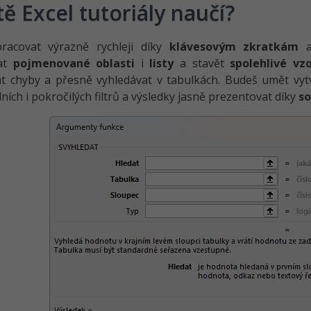
tě Excel tutoriály naučí?
racovat výrazně rychleji díky
klávesovým zkratkám
a 
vat
pojmenované oblasti
i
listy
a stavět
spolehlivé vz
at chyby a přesně vyhledávat v tabulkách. Budeš umět vy
ních i pokročilých filtrů a výsledky jasně prezentovat díky
s