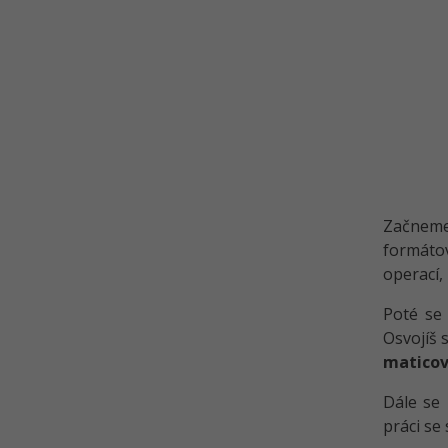
Začne
formáto
operací,
Poté se 
Osvojíš 
matico
Dále se
práci se