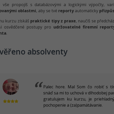
 vše propojíš s databázovými a logickými výpočty, var
ovanými oblastmi
, aby se tvé
reporty
automaticky
přizpů
hu kurzu získáš
praktické tipy z praxe
, naučíš se předchá
 si osvědčené postupy pro
udržovatelné firemní report
nta
.
věřeno absolventy
Palec hore. Mal Som čo robiť s tí
snáď sa mi to uchová v dlhodobej pam
gratulujem ku kurzu, je priehladn
pochopenie a (za)pamätávanie.