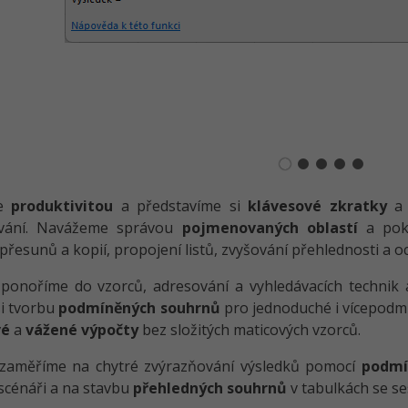
me
produktivitou
a představíme si
klávesové zkratky
a 
vání. Navážeme správou
pojmenovaných oblastí
a pokr
 přesunů a kopií, propojení listů, zvyšování přehlednosti a o
ponoříme do vzorců, adresování a vyhledávacích technik 
si tvorbu
podmíněných souhrnů
pro jednoduché i vícepodmí
vé
a
vážené výpočty
bez složitých maticových vzorců.
 zaměříme na chytré zvýrazňování výsledků pomocí
podmí
 scénáři a na stavbu
přehledných souhrnů
v tabulkách se s