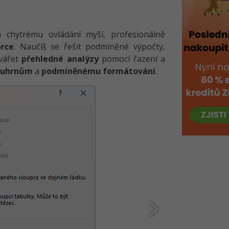
chytrému ovládání myší, profesionálně
orce
. Naučíš se řešit podmíněné výpočty,
tvářet
přehledné analýzy
pomocí řazení a
ouhrnům
a
podmíněnému formátování
.