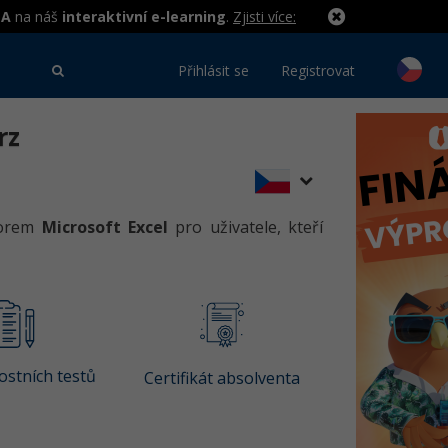
MA
na náš
interaktivní e-learning
.
Zjisti více:
Přihlásit se
Registrovat
rz
sorem
Microsoft Excel
pro uživatele, kteří
stních testů
Certifikát absolventa