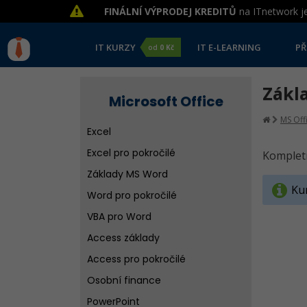
FINÁLNÍ VÝPRODEJ KREDITŮ
na ITnetwork je
IT KURZY
IT E-LEARNING
PŘ
od
0 Kč
Zákla
Microsoft Office
MS Off
Excel
Excel pro pokročilé
Kompletn
Základy MS Word
Kur
Word pro pokročilé
VBA pro Word
Access základy
Access pro pokročilé
Osobní finance
PowerPoint