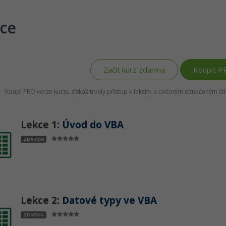
ce
Začít kurz zdarma
Koupit P
Koupí PRO verze kurzu získáš trvalý přístup k lekcím a cvičením označeným š
Lekce 1:
Úvod do VBA
ZDARMA
Lekce 2:
Datové typy ve VBA
ZDARMA