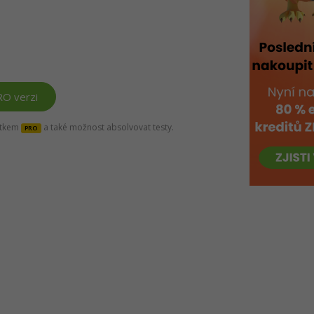
RO verzi
títkem
a také možnost absolvovat testy.
PRO