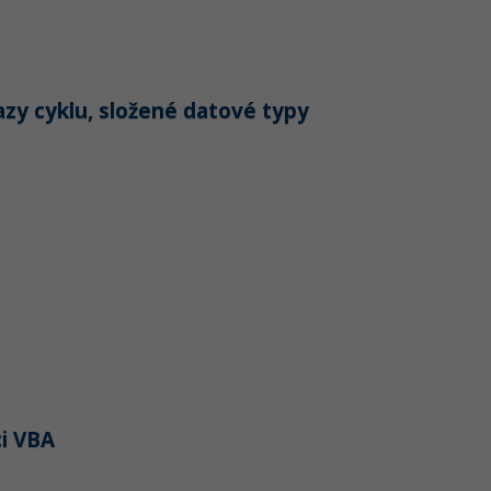
azy cyklu, složené datové typy
ci VBA