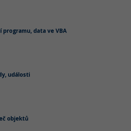
ní programu, data ve VBA
y, události
žeč objektů