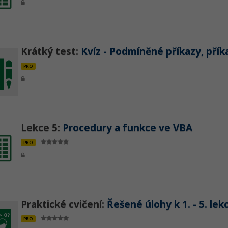
Krátký test:
Kvíz - Podmíněné příkazy, přík
PRO
Lekce 5:
Procedury a funkce ve VBA
PRO
Praktické cvičení:
Řešené úlohy k 1. - 5. lek
PRO