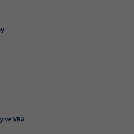
py
py ve VBA