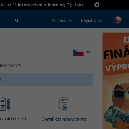
MA
na náš
interaktivní e-learning
.
Zjisti více:
Přihlásit se
Registrovat
Microsoft.
9.
stních testů
Certifikát absolventa