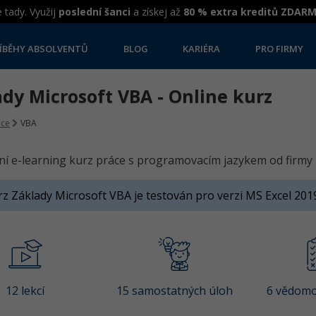
 tady. Využij
poslední šanci
a získej až
80 % extra kreditů ZDAR
ÍBĚHY ABSOLVENTŮ
BLOG
KARIÉRA
PRO FIRMY
dy Microsoft VBA - Online kurz
ice
VBA
í e-learning kurz práce s programovacím jazykem od firmy 
z Základy Microsoft VBA je testován pro verzi MS Excel 201
12 lekcí
15 samostatných úloh
6 vědomo