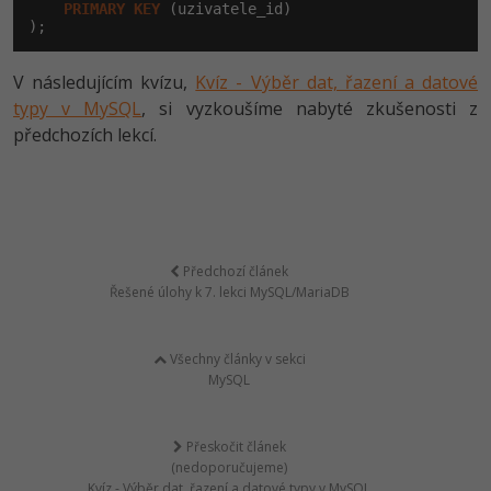
PRIMARY
KEY
 (uzivatele_id)

);
V následujícím kvízu,
Kvíz - Výběr dat, řazení a datové
typy v MySQL
, si vyzkoušíme nabyté zkušenosti z
předchozích lekcí.
Předchozí článek
Řešené úlohy k 7. lekci MySQL/MariaDB
Všechny články v sekci
MySQL
Přeskočit článek
(nedoporučujeme)
Kvíz - Výběr dat, řazení a datové typy v MySQL