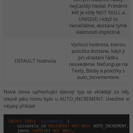
nejčastěji hledat. Primární
klíč je vždy NOT NULL a
UNIQUE; i když to
nenařídíme, dostane tyhle
vlastnosti implicitně.
Výchozí hodnota, kterou
položka dostane, když ji
při vkládání řádku
DEFAULT hodnota
neuvedeme. Nefunguje na
Texty, Bloby a položky s
auto_incrementem.
Nová slova upřesňující datový typ se vkládají za něj,
stejně jako tomu bylo u AUTO_INCREMENT. Uveďme si
nějaký příklad:
CREATE
TABLE
`uzivatele`
 (

    uzivatele_id 
MEDIUMINT
NOT
NULL
 AUTO_INCREMENT,

    jmeno 
CHAR
(
35
) 
NOT
NULL
,
