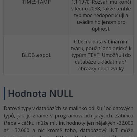
TIMESTAMP
1.1.1970. Rozsah mu končí
v lednu 2038, takže tenhle
typ moc nedoporučuji a
uvádím ho jenom pro
úplnost.
Obecná data v binárním
tvaru, použití analogické k
BLOB a spol.
typům TEXT. Umožňují do
databáze ukládat např.
obrázky nebo zvuky.
Hodnota NULL
Datové typy v databázích se malinko odlišují od datových
typů, jak je známe v programovacích jazycích. Zatímco
třeba v céčku může mít int hodnoty jen nějakých -32.000
až +32.000 a nic kromě toho, databázový INT může