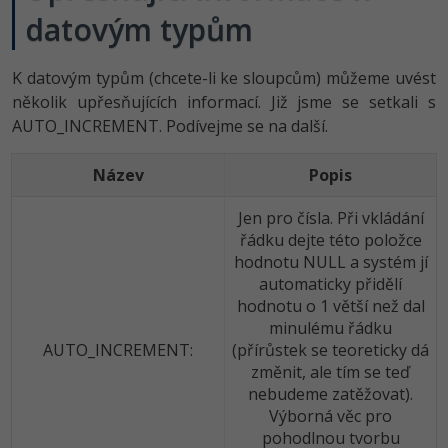
datovým typům
K datovým typům (chcete-li ke sloupcům) můžeme uvést
několik upřesňujících informací. Již jsme se setkali s
AUTO_INCREMENT. Podívejme se na další.
Název
Popis
Jen pro čísla. Při vkládání
řádku dejte této položce
hodnotu NULL a systém jí
automaticky přidělí
hodnotu o 1 větší než dal
minulému řádku
AUTO_INCREMENT:
(přírůstek se teoreticky dá
změnit, ale tím se teď
nebudeme zatěžovat).
Výborná věc pro
pohodlnou tvorbu