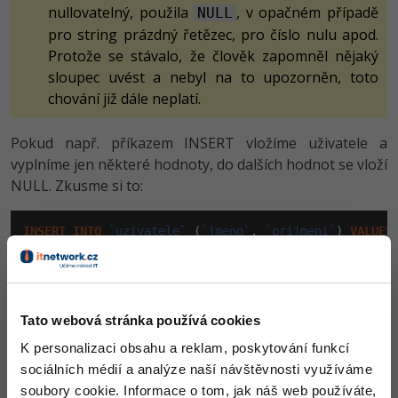
nullovatelný, použila
, v opačném případě
NULL
pro string prázdný řetězec, pro číslo nulu apod.
Protože se stávalo, že člověk zapomněl nějaký
sloupec uvést a nebyl na to upozorněn, toto
chování již dále neplatí.
Pokud např. příkazem INSERT vložíme uživatele a
vyplníme jen některé hodnoty, do dalších hodnot se vloží
NULL. Zkusme si to:
INSERT
INTO
`uzivatele`
 (
`jmeno`
, 
`prijmeni`
) 
VALUES
Výsledek:
Tato webová stránka používá cookies
K personalizaci obsahu a reklam, poskytování funkcí
sociálních médií a analýze naší návštěvnosti využíváme
soubory cookie. Informace o tom, jak náš web používáte,