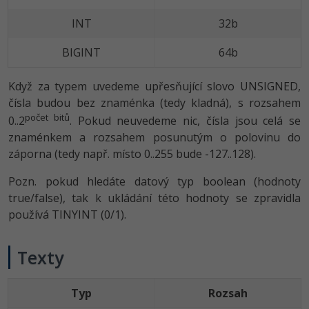
INT
32b
BIGINT
64b
Když za typem uvedeme upřesňující slovo UNSIGNED,
čísla budou bez znaménka (tedy kladná), s rozsahem
počet bitů
0..2
. Pokud neuvedeme nic, čísla jsou celá se
znaménkem a rozsahem posunutým o polovinu do
záporna (tedy např. místo 0..255 bude -127..128).
Pozn. pokud hledáte datový typ boolean (hodnoty
true/false), tak k ukládání této hodnoty se zpravidla
používá TINYINT (0/1).
Texty
Typ
Rozsah