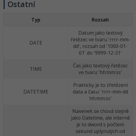
Ostatní
Typ
Rozsah
Datum jako textový
řetězec ve tvaru 'rrrr-mm-
DATE
dd', rozsah od '1000-01-
01' do '9999-12-31'
Čas jako textový řetězec
TIME
ve tvaru 'hh:mm:ss'
Prakticky je to zřetězení
DATETIME
data a času: 'rrrr-mm-dd
hh:mm:ss'
Navenek se chová stejně
jako Datetime, ale interně
je to dword s počtem
sekund uplynulých od