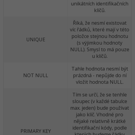
unikátních identifikačních
klíčů.
Říká, že nesmí existovat
víc řádků, které mají v této
položce stejnou hodnotu
UNIQUE
(s výjimkou hodnoty
NULL). Smysl to má pouze
u klíčů.
Tahle hodnota nesmí být
NOT NULL
prázdná - nepůjde do ní
vložit hodnota NULL.
Tím se určí, že se tenhle
sloupec (v každé tabulce
max. jeden) bude používat
jako klíč. Vhodné pro
nějaké relativně krátké
identifikační kódy, podle
PRIMARY KEY
kterých budeme řádky