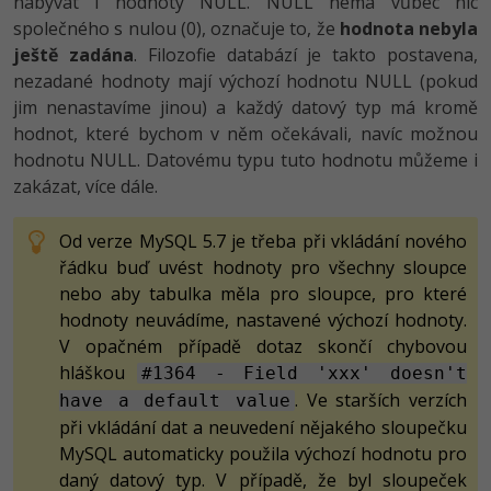
nabývat i hodnoty NULL. NULL nemá vůbec nic
společného s nulou (0), označuje to, že
hodnota nebyla
ještě zadána
. Filozofie databází je takto postavena,
nezadané hodnoty mají výchozí hodnotu NULL (pokud
jim nenastavíme jinou) a každý datový typ má kromě
hodnot, které bychom v něm očekávali, navíc možnou
hodnotu NULL. Datovému typu tuto hodnotu můžeme i
zakázat, více dále.
Od verze MySQL 5.7 je třeba při vkládání nového
řádku buď uvést hodnoty pro všechny sloupce
nebo aby tabulka měla pro sloupce, pro které
hodnoty neuvádíme, nastavené výchozí hodnoty.
V opačném případě dotaz skončí chybovou
hláškou
#1364 - Field 'xxx' doesn't
. Ve starších verzích
have a default value
při vkládání dat a neuvedení nějakého sloupečku
MySQL automaticky použila výchozí hodnotu pro
daný datový typ. V případě, že byl sloupeček