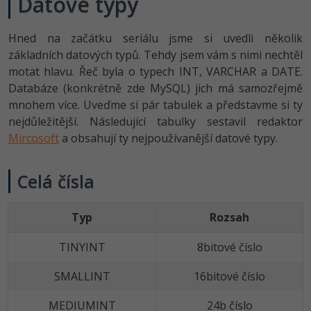
Datové typy
Video
-41%
Copywriter
Algoritmy
Time management
Ostatní
Hned na začátku seriálu jsme si uvedli několik
základních datových typů. Tehdy jsem vám s nimi nechtěl
-10%
WordPress specialista
Umělá inteligence (AI)
Windows
Fórum
motat hlavu. Řeč byla o typech INT, VARCHAR a DATE.
Databáze (konkrétně zde MySQL) jich má samozřejmě
SEO specialista
Pro děti
Linux
mnohem více. Uveďme si pár tabulek a představme si ty
nejdůležitější. Následující tabulky sestavil redaktor
Více
Sítě
Mircosoft
a obsahují ty nejpoužívanější datové typy.
Fórum
Kybernetická bezpečnost
Celá čísla
Elektronický podpis
Typ
Rozsah
Fórum
TINYINT
8bitové číslo
SMALLINT
16bitové číslo
MEDIUMINT
24b číslo