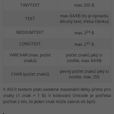
TINYTEXT
max. 255 B
max. 64 KB (to je opravdu
TEXT
dlouhý text, třeba článku)
24
MEDIUMTEXT
max. 2
B
32
LONGTEXT
max. 2
B
VARCHAR (max. počet
počet znaků jaký si
znaků)
zvolíte, max. 64 KB
pevný počet znaků jaký si
CHAR (počet znaků)
zvolíte, max. 255
V ASCII textech platí uvedené maximální délky přímo pro
znaky (1 znak = 1 B). V kódování Unicode je potřeba
počítat s tím, že jeden znak může zabrat víc bytů.