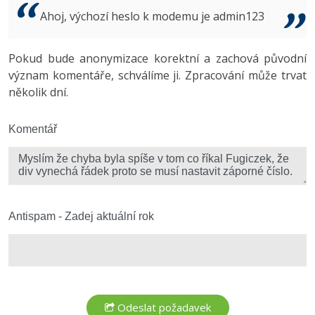
Video
Ahoj, výchozí heslo k modemu je admin123
-41%
Copywriter
Algoritmy
Time management
Ostatní
-10%
Pokud bude anonymizace korektní a zachová původní
WordPress specialista
Umělá inteligence (AI)
Windows
Fórum
význam komentáře, schválíme ji. Zpracování může trvat
několik dní.
SEO specialista
Pro děti
Linux
Více
Komentář
Sítě
Fórum
Kybernetická bezpečnost
Elektronický podpis
Antispam - Zadej aktuální rok
Fórum