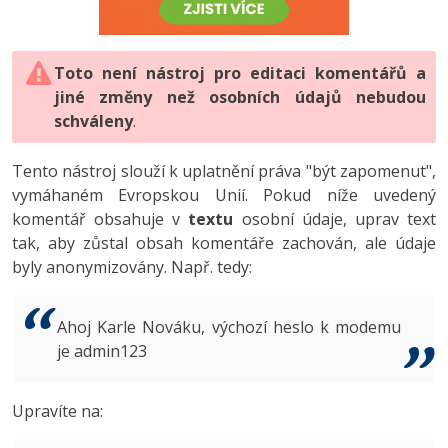
-80%
Vývojář mobilních aplikací
-80%
Python
Digitální gramotnost
Photoshop
HTML5, CSS3, Bootstrap, SEO
PHP
-80%
-30%
Specialista na AI a bigdata
-80%
JavaScript
Marketing
Toto není nástroj pro editaci komentářů a
Adobe Illustrator
SQL a databáze
JavaScript
jiné změny než osobních údajů nebudou
-80%
C# Game developer
-30%
PHP
WordPress
schváleny
Adobe Lightroom
.
Testování a verzování
Python
-80%
-30%
Webdesigner
-15%
C++
SEO
Adobe XD
Tento nástroj slouží k uplatnění práva "být zapomenut",
UML a návrhové vzory
HTML / CSS
vymáhaném Evropskou Unií. Pokud níže uvedený
-80%
Tester
-25%
Swift
UX
Adobe InDesign
komentář obsahuje v
textu
osobní údaje, uprav text
React
UML a návrhové vzory
tak, aby zůstal obsah komentáře zachován, ale údaje
-80%
Systémový administrátor
Kotlin
Business
Adobe After Effects
byly anonymizovány. Např. tedy:
Spring
MySQL/MariaDB
-80%
-25%
Grafik / UX/UI návrhář
-80%
C
Kryptoměny
Blender
ASP.NET MVC
MS-SQL
Ahoj Karle Nováku, výchozí heslo k modemu
-30%
3D grafik
VB.NET
je admin123
Copywriting
Inkscape
Django
SQLite
-80%
Projektový manažer
-80%
SQL
MS Office
Fotografování
Upravíte na:
Best practices
-80%
Databázový analytik
Návrh SW
Google Dokumenty