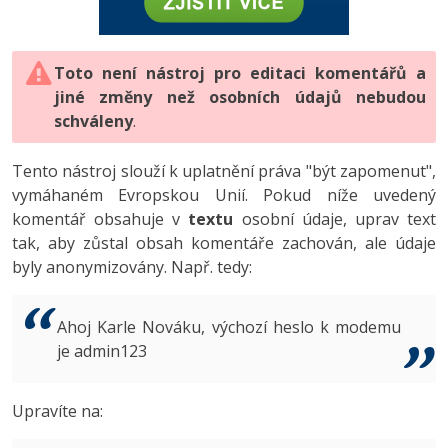
-80%
Vývojář mobilních aplikací
-80%
Python
Digitální gramotnost
Photoshop
HTML5, CSS3, Bootstrap, SEO
PHP
-80%
-30%
Specialista na AI a bigdata
-80%
JavaScript
Marketing
Toto není nástroj pro editaci komentářů a
Adobe Illustrator
SQL a databáze
JavaScript
jiné změny než osobních údajů nebudou
-80%
C# Game developer
-30%
PHP
WordPress
schváleny
Adobe Lightroom
.
Testování a verzování
Python
-80%
-30%
Webdesigner
-15%
C++
SEO
Adobe XD
Tento nástroj slouží k uplatnění práva "být zapomenut",
UML a návrhové vzory
HTML / CSS
vymáhaném Evropskou Unií. Pokud níže uvedený
-80%
Tester
-25%
Swift
UX
Adobe InDesign
komentář obsahuje v
textu
osobní údaje, uprav text
React
UML a návrhové vzory
tak, aby zůstal obsah komentáře zachován, ale údaje
-80%
Systémový administrátor
Kotlin
Business
Adobe After Effects
byly anonymizovány. Např. tedy:
Spring
MySQL/MariaDB
-80%
-25%
Grafik / UX/UI návrhář
-80%
C
Kryptoměny
Blender
ASP.NET MVC
MS-SQL
Ahoj Karle Nováku, výchozí heslo k modemu
-30%
3D grafik
VB.NET
je admin123
Copywriting
Inkscape
Django
SQLite
-80%
Projektový manažer
-80%
SQL
MS Office
Fotografování
Upravíte na:
Best practices
-80%
Databázový analytik
Návrh SW
Google Dokumenty