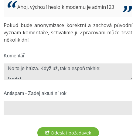
Video
Ahoj, výchozí heslo k modemu je admin123
-41%
Copywriter
Algoritmy
Time management
Ostatní
-10%
Pokud bude anonymizace korektní a zachová původní
WordPress specialista
Umělá inteligence (AI)
Windows
Fórum
význam komentáře, schválíme ji. Zpracování může trvat
několik dní.
SEO specialista
Pro děti
Linux
Více
Komentář
Sítě
Fórum
Kybernetická bezpečnost
Elektronický podpis
Antispam - Zadej aktuální rok
Fórum