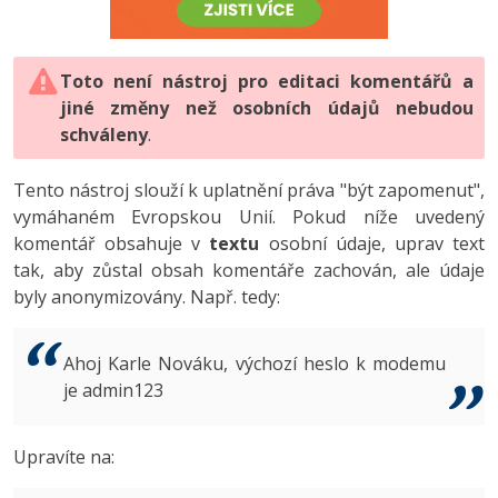
-80%
Vývojář mobilních aplikací
-80%
Python
Digitální gramotnost
Photoshop
HTML5, CSS3, Bootstrap, SEO
PHP
-80%
-30%
Specialista na AI a bigdata
-80%
JavaScript
Marketing
Toto není nástroj pro editaci komentářů a
Adobe Illustrator
SQL a databáze
JavaScript
jiné změny než osobních údajů nebudou
-80%
C# Game developer
-30%
PHP
WordPress
schváleny
Adobe Lightroom
.
Testování a verzování
Python
-80%
-30%
Webdesigner
-15%
C++
SEO
Adobe XD
Tento nástroj slouží k uplatnění práva "být zapomenut",
UML a návrhové vzory
HTML / CSS
vymáhaném Evropskou Unií. Pokud níže uvedený
-80%
Tester
-25%
Swift
UX
Adobe InDesign
komentář obsahuje v
textu
osobní údaje, uprav text
React
UML a návrhové vzory
tak, aby zůstal obsah komentáře zachován, ale údaje
-80%
Systémový administrátor
Kotlin
Business
Adobe After Effects
byly anonymizovány. Např. tedy:
Spring
MySQL/MariaDB
-80%
-25%
Grafik / UX/UI návrhář
-80%
C
Kryptoměny
Blender
ASP.NET MVC
MS-SQL
Ahoj Karle Nováku, výchozí heslo k modemu
-30%
3D grafik
VB.NET
je admin123
Copywriting
Inkscape
Django
SQLite
-80%
Projektový manažer
-80%
SQL
MS Office
Fotografování
Upravíte na:
Best practices
-80%
Databázový analytik
Návrh SW
Google Dokumenty