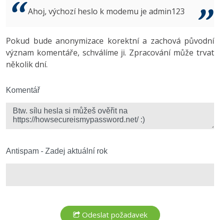
Video
Ahoj, výchozí heslo k modemu je admin123
-41%
Copywriter
Algoritmy
Time management
Ostatní
-10%
Pokud bude anonymizace korektní a zachová původní
WordPress specialista
Umělá inteligence (AI)
Windows
Fórum
význam komentáře, schválíme ji. Zpracování může trvat
několik dní.
SEO specialista
Pro děti
Linux
Více
Komentář
Sítě
Fórum
Kybernetická bezpečnost
Elektronický podpis
Antispam - Zadej aktuální rok
Fórum