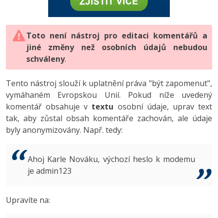
-80%
Vývojář mobilních aplikací
-80%
Python
Digitální gramotnost
Photoshop
HTML5, CSS3, Bootstrap, SEO
PHP
-80%
-30%
Specialista na AI a bigdata
-80%
JavaScript
Marketing
Toto není nástroj pro editaci komentářů a
Adobe Illustrator
SQL a databáze
JavaScript
jiné změny než osobních údajů nebudou
-80%
C# Game developer
-30%
PHP
WordPress
schváleny
Adobe Lightroom
.
Testování a verzování
Python
-80%
-30%
Webdesigner
-15%
C++
SEO
Adobe XD
Tento nástroj slouží k uplatnění práva "být zapomenut",
UML a návrhové vzory
HTML / CSS
vymáhaném Evropskou Unií. Pokud níže uvedený
-80%
Tester
-25%
Swift
UX
Adobe InDesign
komentář obsahuje v
textu
osobní údaje, uprav text
React
UML a návrhové vzory
tak, aby zůstal obsah komentáře zachován, ale údaje
-80%
Systémový administrátor
Kotlin
Business
Adobe After Effects
byly anonymizovány. Např. tedy:
Spring
MySQL/MariaDB
-80%
-25%
Grafik / UX/UI návrhář
-80%
C
Kryptoměny
Blender
ASP.NET MVC
MS-SQL
Ahoj Karle Nováku, výchozí heslo k modemu
-30%
3D grafik
VB.NET
je admin123
Copywriting
Inkscape
Django
SQLite
-80%
Projektový manažer
-80%
SQL
MS Office
Fotografování
Upravíte na:
Best practices
-80%
Databázový analytik
Návrh SW
Google Dokumenty