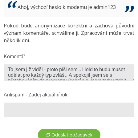
Video
Ahoj, výchozí heslo k modemu je admin123
-41%
Copywriter
Algoritmy
Time management
Ostatní
-10%
Pokud bude anonymizace korektní a zachová původní
WordPress specialista
Umělá inteligence (AI)
Windows
Fórum
význam komentáře, schválíme ji. Zpracování může trvat
několik dní.
SEO specialista
Pro děti
Linux
Více
Komentář
Sítě
Fórum
Kybernetická bezpečnost
Elektronický podpis
Antispam - Zadej aktuální rok
Fórum