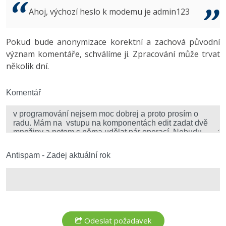
Video
Ahoj, výchozí heslo k modemu je admin123
-41%
Copywriter
Algoritmy
Time management
Ostatní
-10%
Pokud bude anonymizace korektní a zachová původní
WordPress specialista
Umělá inteligence (AI)
Windows
Fórum
význam komentáře, schválíme ji. Zpracování může trvat
několik dní.
SEO specialista
Pro děti
Linux
Více
Komentář
Sítě
Fórum
Kybernetická bezpečnost
Elektronický podpis
Antispam - Zadej aktuální rok
Fórum