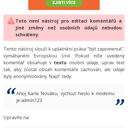
-80%
Vývojář mobilních aplikací
-80%
Python
Digitální gramotnost
Photoshop
HTML5, CSS3, Bootstrap, SEO
PHP
-80%
-30%
Specialista na AI a bigdata
-80%
JavaScript
Marketing
Toto není nástroj pro editaci komentářů a
Adobe Illustrator
SQL a databáze
JavaScript
jiné změny než osobních údajů nebudou
-80%
C# Game developer
-30%
PHP
WordPress
schváleny
Adobe Lightroom
.
Testování a verzování
Python
-80%
-30%
Webdesigner
-15%
C++
SEO
Adobe XD
Tento nástroj slouží k uplatnění práva "být zapomenut",
UML a návrhové vzory
HTML / CSS
vymáhaném Evropskou Unií. Pokud níže uvedený
-80%
Tester
-25%
Swift
UX
Adobe InDesign
komentář obsahuje v
textu
osobní údaje, uprav text
React
UML a návrhové vzory
tak, aby zůstal obsah komentáře zachován, ale údaje
-80%
Systémový administrátor
Kotlin
Business
Adobe After Effects
byly anonymizovány. Např. tedy:
Spring
MySQL/MariaDB
-80%
-25%
Grafik / UX/UI návrhář
-80%
C
Kryptoměny
Blender
ASP.NET MVC
MS-SQL
Ahoj Karle Nováku, výchozí heslo k modemu
-30%
3D grafik
VB.NET
je admin123
Copywriting
Inkscape
Django
SQLite
-80%
Projektový manažer
-80%
SQL
MS Office
Fotografování
Upravíte na:
Best practices
-80%
Databázový analytik
Návrh SW
Google Dokumenty