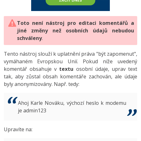
-80%
Vývojář mobilních aplikací
-80%
Python
Digitální gramotnost
Photoshop
HTML5, CSS3, Bootstrap, SEO
PHP
-80%
-30%
Specialista na AI a bigdata
-80%
JavaScript
Marketing
Toto není nástroj pro editaci komentářů a
Adobe Illustrator
SQL a databáze
JavaScript
jiné změny než osobních údajů nebudou
-80%
C# Game developer
-30%
PHP
WordPress
schváleny
Adobe Lightroom
.
Testování a verzování
Python
-80%
-30%
Webdesigner
-15%
C++
SEO
Adobe XD
Tento nástroj slouží k uplatnění práva "být zapomenut",
UML a návrhové vzory
HTML / CSS
vymáhaném Evropskou Unií. Pokud níže uvedený
-80%
Tester
-25%
Swift
UX
Adobe InDesign
komentář obsahuje v
textu
osobní údaje, uprav text
React
UML a návrhové vzory
tak, aby zůstal obsah komentáře zachován, ale údaje
-80%
Systémový administrátor
Kotlin
Business
Adobe After Effects
byly anonymizovány. Např. tedy:
Spring
MySQL/MariaDB
-80%
-25%
Grafik / UX/UI návrhář
-80%
C
Kryptoměny
Blender
ASP.NET MVC
MS-SQL
Ahoj Karle Nováku, výchozí heslo k modemu
-30%
3D grafik
VB.NET
je admin123
Copywriting
Inkscape
Django
SQLite
-80%
Projektový manažer
-80%
SQL
MS Office
Fotografování
Upravíte na:
Best practices
-80%
Databázový analytik
Návrh SW
Google Dokumenty