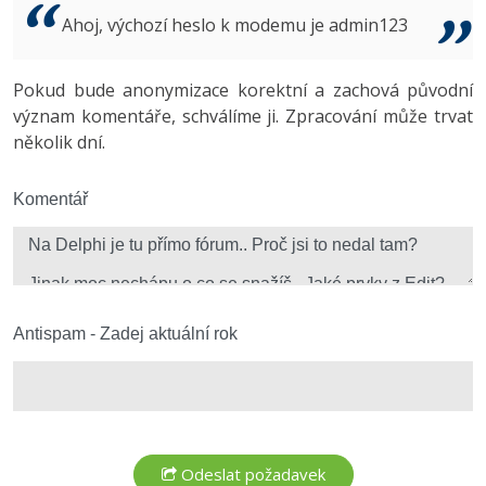
Video
Ahoj, výchozí heslo k modemu je admin123
-41%
Copywriter
Algoritmy
Time management
Ostatní
-10%
Pokud bude anonymizace korektní a zachová původní
WordPress specialista
Umělá inteligence (AI)
Windows
Fórum
význam komentáře, schválíme ji. Zpracování může trvat
několik dní.
SEO specialista
Pro děti
Linux
Více
Komentář
Sítě
Fórum
Kybernetická bezpečnost
Elektronický podpis
Antispam - Zadej aktuální rok
Fórum