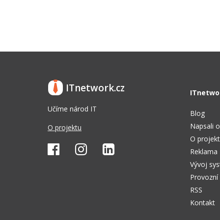
ITnetwork.cz
ITnetwo
Učíme národ IT
Blog
Napsali o
O projektu
O projek
Reklama
Vývoj sy
Provozní
RSS
Kontakt