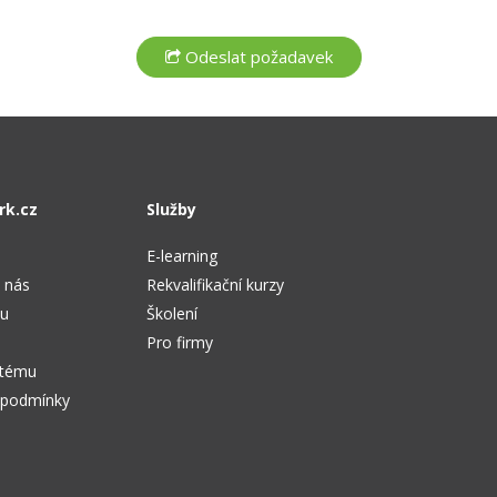
rk.cz
Služby
E-learning
 nás
Rekvalifikační kurzy
tu
Školení
Pro firmy
stému
 podmínky