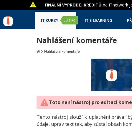
FINÁLNÍ VÝPRODEJ KREDITŮ
na ITnetwork je
IT KURZY
IT E-LEARNING
PŘ
od
0 Kč
Nahlášení komentáře
Nahlášení komentáře
Toto není nástroj pro editaci kom
Tento nástroj slouží k uplatnění práva 
údaje, uprav text tak, aby zůstal obsah ko