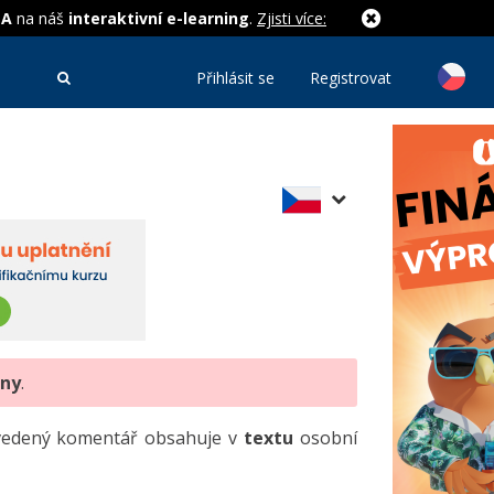
MA
na náš
interaktivní e-learning
.
Zjisti více:
Přihlásit se
Registrovat
eny
.
uvedený komentář obsahuje v
textu
osobní