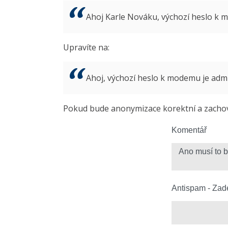
Ahoj Karle Nováku, výchozí heslo k
Upravíte na:
Ahoj, výchozí heslo k modemu je ad
Pokud bude anonymizace korektní a zachová
Komentář
Antispam - Zade