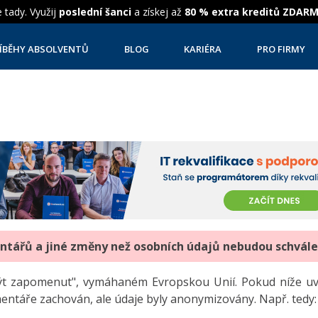
 tady. Využij
poslední šanci
a získej až
80 % extra kreditů ZDAR
ÍBĚHY ABSOLVENTŮ
BLOG
KARIÉRA
PRO FIRMY
entářů a jiné změny než osobních údajů nebudou schvál
"být zapomenut", vymáhaném Evropskou Unií. Pokud níže 
mentáře zachován, ale údaje byly anonymizovány. Např. tedy: