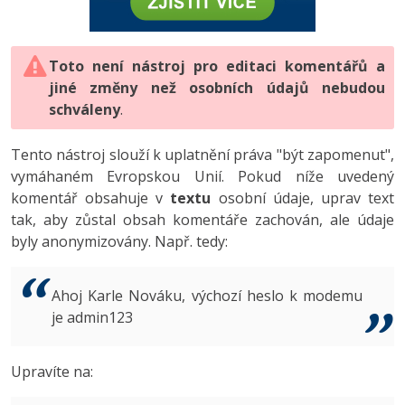
-80%
Vývojář mobilních aplikací
-80%
Python
Digitální gramotnost
Photoshop
HTML5, CSS3, Bootstrap, SEO
PHP
-80%
-30%
Specialista na AI a bigdata
-80%
JavaScript
Marketing
Toto není nástroj pro editaci komentářů a
Adobe Illustrator
SQL a databáze
JavaScript
jiné změny než osobních údajů nebudou
-80%
C# Game developer
-30%
PHP
WordPress
schváleny
Adobe Lightroom
.
Testování a verzování
Python
-80%
-30%
Webdesigner
-15%
C++
SEO
Adobe XD
Tento nástroj slouží k uplatnění práva "být zapomenut",
UML a návrhové vzory
HTML / CSS
vymáhaném Evropskou Unií. Pokud níže uvedený
-80%
Tester
-25%
Swift
UX
Adobe InDesign
komentář obsahuje v
textu
osobní údaje, uprav text
React
UML a návrhové vzory
tak, aby zůstal obsah komentáře zachován, ale údaje
-80%
Systémový administrátor
Kotlin
Business
Adobe After Effects
byly anonymizovány. Např. tedy:
Spring
MySQL/MariaDB
-80%
-25%
Grafik / UX/UI návrhář
-80%
C
Kryptoměny
Blender
ASP.NET MVC
MS-SQL
Ahoj Karle Nováku, výchozí heslo k modemu
-30%
3D grafik
VB.NET
je admin123
Copywriting
Inkscape
Django
SQLite
-80%
Projektový manažer
-80%
SQL
MS Office
Fotografování
Upravíte na:
Best practices
-80%
Databázový analytik
Návrh SW
Google Dokumenty