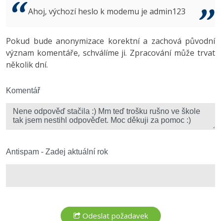
Video
Ahoj, výchozí heslo k modemu je admin123
-41%
Copywriter
Algoritmy
Time management
Ostatní
-10%
Pokud bude anonymizace korektní a zachová původní
WordPress specialista
Umělá inteligence (AI)
Windows
Fórum
význam komentáře, schválíme ji. Zpracování může trvat
několik dní.
SEO specialista
Pro děti
Linux
Více
Komentář
Sítě
Fórum
Kybernetická bezpečnost
Elektronický podpis
Antispam - Zadej aktuální rok
Fórum