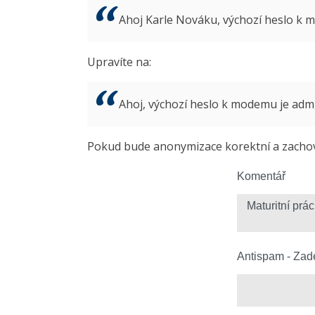
Ahoj Karle Nováku, výchozí heslo k
Upravíte na:
Ahoj, výchozí heslo k modemu je ad
Pokud bude anonymizace korektní a zachová
Komentář
Antispam - Zade