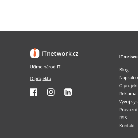
ITnetwork.cz
ITnetwo
Učíme národ IT
Blog
Napsali o
O projektu
O projek
Reklama
Vývoj sy
Provozní
RSS
Kontakt