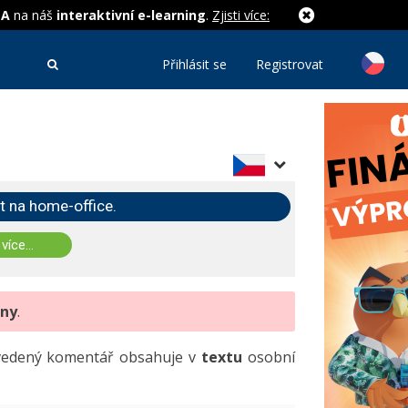
MA
na náš
interaktivní e-learning
.
Zjisti více:
Přihlásit se
Registrovat
t na home-office.
 více...
eny
.
uvedený komentář obsahuje v
textu
osobní