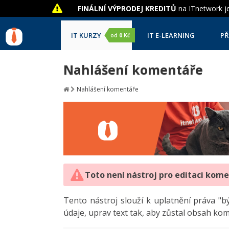
FINÁLNÍ VÝPRODEJ KREDITŮ
na ITnetwork je
IT KURZY
IT E-LEARNING
PŘ
od
0 Kč
Nahlášení komentáře
Nahlášení komentáře
Toto není nástroj pro editaci kom
Tento nástroj slouží k uplatnění práva 
údaje, uprav text tak, aby zůstal obsah ko