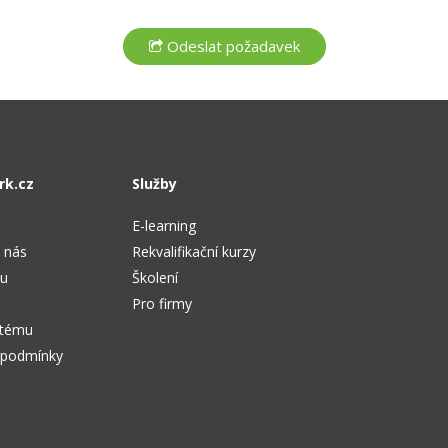
rk.cz
Služby
E-learning
 nás
Rekvalifikační kurzy
tu
Školení
Pro firmy
stému
 podmínky