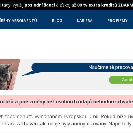
 tady. Využij
poslední šanci
a získej až
80 % extra kreditů ZDAR
ÍBĚHY ABSOLVENTŮ
BLOG
KARIÉRA
PRO FIRMY
Naučíme tě pracova
Zjistit
entářů a jiné změny než osobních údajů nebudou schvál
"být zapomenut", vymáhaném Evropskou Unií. Pokud níže 
mentáře zachován, ale údaje byly anonymizovány. Např. tedy: