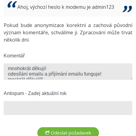
Video
Ahoj, výchozí heslo k modemu je admin123
-41%
Copywriter
Algoritmy
Time management
Ostatní
-10%
Pokud bude anonymizace korektní a zachová původní
WordPress specialista
Umělá inteligence (AI)
Windows
Fórum
význam komentáře, schválíme ji. Zpracování může trvat
několik dní.
SEO specialista
Pro děti
Linux
Více
Komentář
Sítě
Fórum
Kybernetická bezpečnost
Elektronický podpis
Antispam - Zadej aktuální rok
Fórum