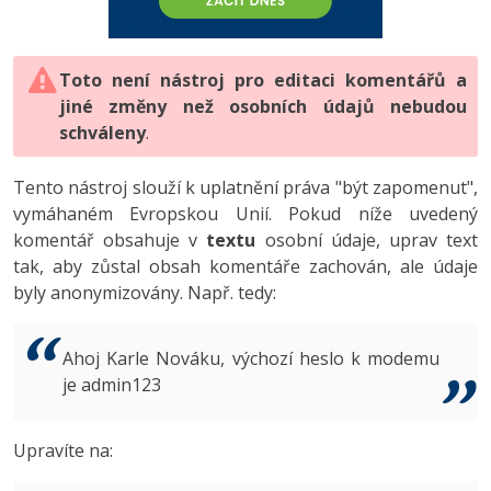
-80%
Vývojář mobilních aplikací
-80%
Python
Digitální gramotnost
Photoshop
HTML5, CSS3, Bootstrap, SEO
PHP
-80%
-30%
Specialista na AI a bigdata
-80%
JavaScript
Marketing
Toto není nástroj pro editaci komentářů a
Adobe Illustrator
SQL a databáze
JavaScript
jiné změny než osobních údajů nebudou
-80%
C# Game developer
-30%
PHP
WordPress
schváleny
Adobe Lightroom
.
Testování a verzování
Python
-80%
-30%
Webdesigner
-15%
C++
SEO
Adobe XD
Tento nástroj slouží k uplatnění práva "být zapomenut",
UML a návrhové vzory
HTML / CSS
vymáhaném Evropskou Unií. Pokud níže uvedený
-80%
Tester
-25%
Swift
UX
Adobe InDesign
komentář obsahuje v
textu
osobní údaje, uprav text
React
UML a návrhové vzory
tak, aby zůstal obsah komentáře zachován, ale údaje
-80%
Systémový administrátor
Kotlin
Business
Adobe After Effects
byly anonymizovány. Např. tedy:
Spring
MySQL/MariaDB
-80%
-25%
Grafik / UX/UI návrhář
-80%
C
Kryptoměny
Blender
ASP.NET MVC
MS-SQL
Ahoj Karle Nováku, výchozí heslo k modemu
-30%
3D grafik
VB.NET
je admin123
Copywriting
Inkscape
Django
SQLite
-80%
Projektový manažer
-80%
SQL
MS Office
Fotografování
Upravíte na:
Best practices
-80%
Databázový analytik
Návrh SW
Google Dokumenty