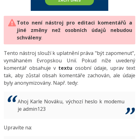
-80%
Vývojář mobilních aplikací
-80%
Python
Digitální gramotnost
Photoshop
HTML5, CSS3, Bootstrap, SEO
PHP
-80%
-30%
Specialista na AI a bigdata
-80%
JavaScript
Marketing
Toto není nástroj pro editaci komentářů a
Adobe Illustrator
SQL a databáze
JavaScript
jiné změny než osobních údajů nebudou
-80%
C# Game developer
-30%
PHP
WordPress
schváleny
Adobe Lightroom
.
Testování a verzování
Python
-80%
-30%
Webdesigner
-15%
C++
SEO
Adobe XD
Tento nástroj slouží k uplatnění práva "být zapomenut",
UML a návrhové vzory
HTML / CSS
vymáhaném Evropskou Unií. Pokud níže uvedený
-80%
Tester
-25%
Swift
UX
Adobe InDesign
komentář obsahuje v
textu
osobní údaje, uprav text
React
UML a návrhové vzory
tak, aby zůstal obsah komentáře zachován, ale údaje
-80%
Systémový administrátor
Kotlin
Business
Adobe After Effects
byly anonymizovány. Např. tedy:
Spring
MySQL/MariaDB
-80%
-25%
Grafik / UX/UI návrhář
-80%
C
Kryptoměny
Blender
ASP.NET MVC
MS-SQL
Ahoj Karle Nováku, výchozí heslo k modemu
-30%
3D grafik
VB.NET
je admin123
Copywriting
Inkscape
Django
SQLite
-80%
Projektový manažer
-80%
SQL
MS Office
Fotografování
Upravíte na:
Best practices
-80%
Databázový analytik
Návrh SW
Google Dokumenty