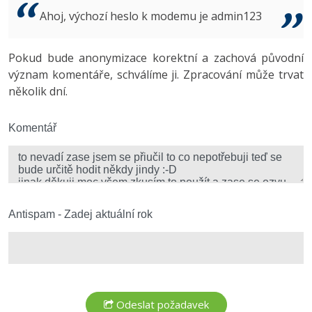
Video
Ahoj, výchozí heslo k modemu je admin123
-41%
Copywriter
Algoritmy
Time management
Ostatní
-10%
Pokud bude anonymizace korektní a zachová původní
WordPress specialista
Umělá inteligence (AI)
Windows
Fórum
význam komentáře, schválíme ji. Zpracování může trvat
několik dní.
SEO specialista
Pro děti
Linux
Více
Komentář
Sítě
Fórum
Kybernetická bezpečnost
Elektronický podpis
Antispam - Zadej aktuální rok
Fórum