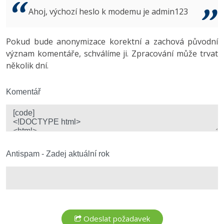
Video
Ahoj, výchozí heslo k modemu je admin123
-41%
Copywriter
Algoritmy
Time management
Ostatní
-10%
Pokud bude anonymizace korektní a zachová původní
WordPress specialista
Umělá inteligence (AI)
Windows
Fórum
význam komentáře, schválíme ji. Zpracování může trvat
několik dní.
SEO specialista
Pro děti
Linux
Více
Komentář
Sítě
Fórum
Kybernetická bezpečnost
Elektronický podpis
Antispam - Zadej aktuální rok
Fórum