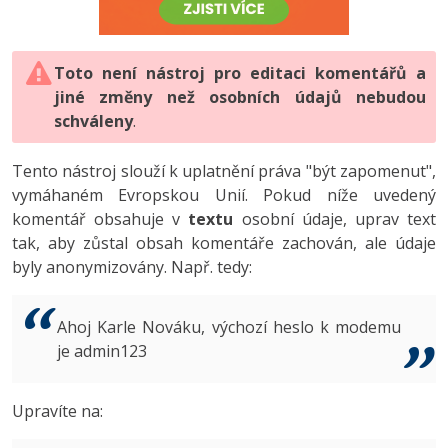
-80%
Vývojář mobilních aplikací
-80%
Python
Digitální gramotnost
Photoshop
HTML5, CSS3, Bootstrap, SEO
PHP
-80%
-30%
Specialista na AI a bigdata
-80%
JavaScript
Marketing
Toto není nástroj pro editaci komentářů a
Adobe Illustrator
SQL a databáze
JavaScript
jiné změny než osobních údajů nebudou
-80%
C# Game developer
-30%
PHP
WordPress
schváleny
Adobe Lightroom
.
Testování a verzování
Python
-80%
-30%
Webdesigner
-15%
C++
SEO
Adobe XD
Tento nástroj slouží k uplatnění práva "být zapomenut",
UML a návrhové vzory
HTML / CSS
vymáhaném Evropskou Unií. Pokud níže uvedený
-80%
Tester
-25%
Swift
UX
Adobe InDesign
komentář obsahuje v
textu
osobní údaje, uprav text
React
UML a návrhové vzory
tak, aby zůstal obsah komentáře zachován, ale údaje
-80%
Systémový administrátor
Kotlin
Business
Adobe After Effects
byly anonymizovány. Např. tedy:
Spring
MySQL/MariaDB
-80%
-25%
Grafik / UX/UI návrhář
-80%
C
Kryptoměny
Blender
ASP.NET MVC
MS-SQL
Ahoj Karle Nováku, výchozí heslo k modemu
-30%
3D grafik
VB.NET
je admin123
Copywriting
Inkscape
Django
SQLite
-80%
Projektový manažer
-80%
SQL
MS Office
Fotografování
Upravíte na:
Best practices
-80%
Databázový analytik
Návrh SW
Google Dokumenty