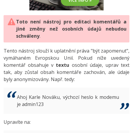
VÍCE INFO »
-80%
Vývojář mobilních aplikací
-80%
Python
Digitální gramotnost
Photoshop
HTML5, CSS3, Bootstrap, SEO
PHP
-80%
-30%
Specialista na AI a bigdata
-80%
JavaScript
Marketing
Toto není nástroj pro editaci komentářů a
Adobe Illustrator
SQL a databáze
JavaScript
jiné změny než osobních údajů nebudou
-80%
C# Game developer
-30%
PHP
WordPress
schváleny
Adobe Lightroom
.
Testování a verzování
Python
-80%
-30%
Webdesigner
-15%
C++
SEO
Adobe XD
Tento nástroj slouží k uplatnění práva "být zapomenut",
UML a návrhové vzory
HTML / CSS
vymáhaném Evropskou Unií. Pokud níže uvedený
-80%
Tester
-25%
Swift
UX
Adobe InDesign
komentář obsahuje v
textu
osobní údaje, uprav text
React
UML a návrhové vzory
tak, aby zůstal obsah komentáře zachován, ale údaje
-80%
Systémový administrátor
Kotlin
Business
Adobe After Effects
byly anonymizovány. Např. tedy:
Spring
MySQL/MariaDB
-80%
-25%
Grafik / UX/UI návrhář
-80%
C
Kryptoměny
Blender
ASP.NET MVC
MS-SQL
Ahoj Karle Nováku, výchozí heslo k modemu
-30%
3D grafik
VB.NET
je admin123
Copywriting
Inkscape
Django
SQLite
-80%
Projektový manažer
-80%
SQL
MS Office
Fotografování
Upravíte na:
Best practices
-80%
Databázový analytik
Návrh SW
Google Dokumenty