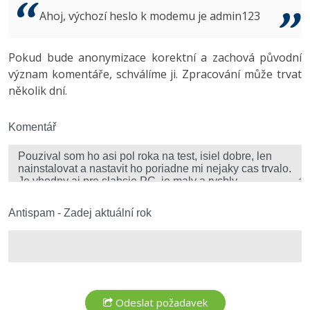
Video
Ahoj, výchozí heslo k modemu je admin123
-41%
Copywriter
Algoritmy
Time management
Ostatní
-10%
Pokud bude anonymizace korektní a zachová původní
WordPress specialista
Umělá inteligence (AI)
Windows
Fórum
význam komentáře, schválíme ji. Zpracování může trvat
několik dní.
SEO specialista
Pro děti
Linux
Více
Komentář
Sítě
Fórum
Kybernetická bezpečnost
Elektronický podpis
Antispam - Zadej aktuální rok
Fórum