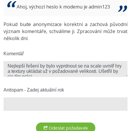
Video
Ahoj, výchozí heslo k modemu je admin123
-41%
Copywriter
Algoritmy
Time management
Ostatní
-10%
Pokud bude anonymizace korektní a zachová původní
WordPress specialista
Umělá inteligence (AI)
Windows
Fórum
význam komentáře, schválíme ji. Zpracování může trvat
několik dní.
SEO specialista
Pro děti
Linux
Více
Komentář
Sítě
Fórum
Kybernetická bezpečnost
Elektronický podpis
Antispam - Zadej aktuální rok
Fórum