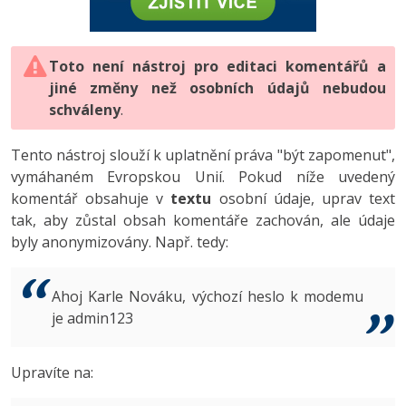
-80%
Vývojář mobilních aplikací
-80%
Python
Digitální gramotnost
Photoshop
HTML5, CSS3, Bootstrap, SEO
PHP
-80%
-30%
Specialista na AI a bigdata
-80%
JavaScript
Marketing
Toto není nástroj pro editaci komentářů a
Adobe Illustrator
SQL a databáze
JavaScript
jiné změny než osobních údajů nebudou
-80%
C# Game developer
-30%
PHP
WordPress
schváleny
Adobe Lightroom
.
Testování a verzování
Python
-80%
-30%
Webdesigner
-15%
C++
SEO
Adobe XD
Tento nástroj slouží k uplatnění práva "být zapomenut",
UML a návrhové vzory
HTML / CSS
vymáhaném Evropskou Unií. Pokud níže uvedený
-80%
Tester
-25%
Swift
UX
Adobe InDesign
komentář obsahuje v
textu
osobní údaje, uprav text
React
UML a návrhové vzory
tak, aby zůstal obsah komentáře zachován, ale údaje
-80%
Systémový administrátor
Kotlin
Business
Adobe After Effects
byly anonymizovány. Např. tedy:
Spring
MySQL/MariaDB
-80%
-25%
Grafik / UX/UI návrhář
-80%
C
Kryptoměny
Blender
ASP.NET MVC
MS-SQL
Ahoj Karle Nováku, výchozí heslo k modemu
-30%
3D grafik
VB.NET
je admin123
Copywriting
Inkscape
Django
SQLite
-80%
Projektový manažer
-80%
SQL
MS Office
Fotografování
Upravíte na:
Best practices
-80%
Databázový analytik
Návrh SW
Google Dokumenty