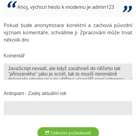
Video
Ahoj, výchozí heslo k modemu je admin123
-41%
Copywriter
Algoritmy
Time management
Ostatní
-10%
Pokud bude anonymizace korektní a zachová původní
WordPress specialista
Umělá inteligence (AI)
Windows
Fórum
význam komentáře, schválíme ji. Zpracování může trvat
několik dní.
SEO specialista
Pro děti
Linux
Více
Komentář
Sítě
Fórum
Kybernetická bezpečnost
Elektronický podpis
Antispam - Zadej aktuální rok
Fórum