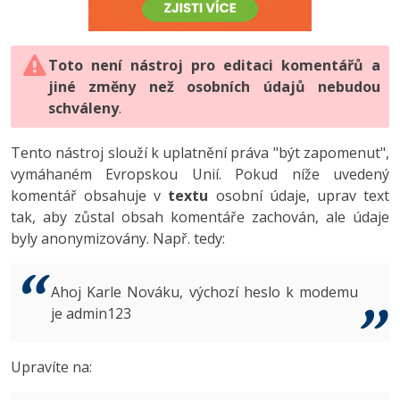
-80%
Vývojář mobilních aplikací
-80%
Python
Digitální gramotnost
Photoshop
HTML5, CSS3, Bootstrap, SEO
PHP
-80%
-30%
Specialista na AI a bigdata
-80%
JavaScript
Marketing
Toto není nástroj pro editaci komentářů a
Adobe Illustrator
SQL a databáze
JavaScript
jiné změny než osobních údajů nebudou
-80%
C# Game developer
-30%
PHP
WordPress
schváleny
Adobe Lightroom
.
Testování a verzování
Python
-80%
-30%
Webdesigner
-15%
C++
SEO
Adobe XD
Tento nástroj slouží k uplatnění práva "být zapomenut",
UML a návrhové vzory
HTML / CSS
vymáhaném Evropskou Unií. Pokud níže uvedený
-80%
Tester
-25%
Swift
UX
Adobe InDesign
komentář obsahuje v
textu
osobní údaje, uprav text
React
UML a návrhové vzory
tak, aby zůstal obsah komentáře zachován, ale údaje
-80%
Systémový administrátor
Kotlin
Business
Adobe After Effects
byly anonymizovány. Např. tedy:
Spring
MySQL/MariaDB
-80%
-25%
Grafik / UX/UI návrhář
-80%
C
Kryptoměny
Blender
ASP.NET MVC
MS-SQL
Ahoj Karle Nováku, výchozí heslo k modemu
-30%
3D grafik
VB.NET
je admin123
Copywriting
Inkscape
Django
SQLite
-80%
Projektový manažer
-80%
SQL
MS Office
Fotografování
Upravíte na:
Best practices
-80%
Databázový analytik
Návrh SW
Google Dokumenty