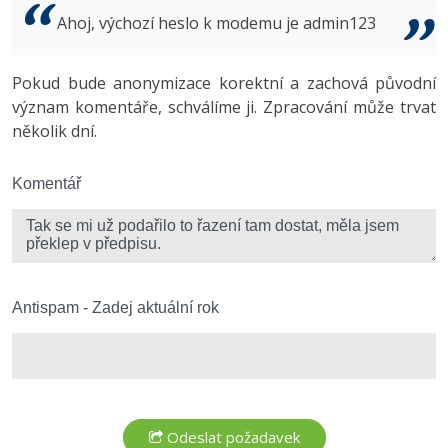
Video
Ahoj, výchozí heslo k modemu je admin123
-41%
Copywriter
Algoritmy
Time management
Ostatní
-10%
Pokud bude anonymizace korektní a zachová původní
WordPress specialista
Umělá inteligence (AI)
Windows
Fórum
význam komentáře, schválíme ji. Zpracování může trvat
několik dní.
SEO specialista
Pro děti
Linux
Více
Komentář
Sítě
Fórum
Kybernetická bezpečnost
Elektronický podpis
Antispam - Zadej aktuální rok
Fórum