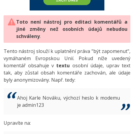
-80%
Vývojář mobilních aplikací
-80%
Python
Digitální gramotnost
Photoshop
HTML5, CSS3, Bootstrap, SEO
PHP
-80%
-30%
Specialista na AI a bigdata
-80%
JavaScript
Marketing
Toto není nástroj pro editaci komentářů a
Adobe Illustrator
SQL a databáze
JavaScript
jiné změny než osobních údajů nebudou
-80%
C# Game developer
-30%
PHP
WordPress
schváleny
Adobe Lightroom
.
Testování a verzování
Python
-80%
-30%
Webdesigner
-15%
C++
SEO
Adobe XD
Tento nástroj slouží k uplatnění práva "být zapomenut",
UML a návrhové vzory
HTML / CSS
vymáhaném Evropskou Unií. Pokud níže uvedený
-80%
Tester
-25%
Swift
UX
Adobe InDesign
komentář obsahuje v
textu
osobní údaje, uprav text
React
UML a návrhové vzory
tak, aby zůstal obsah komentáře zachován, ale údaje
-80%
Systémový administrátor
Kotlin
Business
Adobe After Effects
byly anonymizovány. Např. tedy:
Spring
MySQL/MariaDB
-80%
-25%
Grafik / UX/UI návrhář
-80%
C
Kryptoměny
Blender
ASP.NET MVC
MS-SQL
Ahoj Karle Nováku, výchozí heslo k modemu
-30%
3D grafik
VB.NET
je admin123
Copywriting
Inkscape
Django
SQLite
-80%
Projektový manažer
-80%
SQL
MS Office
Fotografování
Upravíte na:
Best practices
-80%
Databázový analytik
Návrh SW
Google Dokumenty