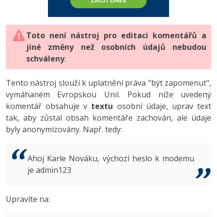
-80%
Vývojář mobilních aplikací
-80%
Python
Digitální gramotnost
Photoshop
HTML5, CSS3, Bootstrap, SEO
PHP
-80%
-30%
Specialista na AI a bigdata
-80%
JavaScript
Marketing
Toto není nástroj pro editaci komentářů a
Adobe Illustrator
SQL a databáze
JavaScript
jiné změny než osobních údajů nebudou
-80%
C# Game developer
-30%
PHP
WordPress
schváleny
Adobe Lightroom
.
Testování a verzování
Python
-80%
-30%
Webdesigner
-15%
C++
SEO
Adobe XD
Tento nástroj slouží k uplatnění práva "být zapomenut",
UML a návrhové vzory
HTML / CSS
vymáhaném Evropskou Unií. Pokud níže uvedený
-80%
Tester
-25%
Swift
UX
Adobe InDesign
komentář obsahuje v
textu
osobní údaje, uprav text
React
UML a návrhové vzory
tak, aby zůstal obsah komentáře zachován, ale údaje
-80%
Systémový administrátor
Kotlin
Business
Adobe After Effects
byly anonymizovány. Např. tedy:
Spring
MySQL/MariaDB
-80%
-25%
Grafik / UX/UI návrhář
-80%
C
Kryptoměny
Blender
ASP.NET MVC
MS-SQL
Ahoj Karle Nováku, výchozí heslo k modemu
-30%
3D grafik
VB.NET
je admin123
Copywriting
Inkscape
Django
SQLite
-80%
Projektový manažer
-80%
SQL
MS Office
Fotografování
Upravíte na:
Best practices
-80%
Databázový analytik
Návrh SW
Google Dokumenty