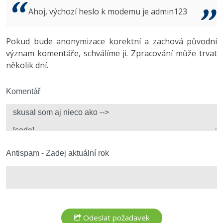
Video
Ahoj, výchozí heslo k modemu je admin123
-41%
Copywriter
Algoritmy
Time management
Ostatní
-10%
Pokud bude anonymizace korektní a zachová původní
WordPress specialista
Umělá inteligence (AI)
Windows
Fórum
význam komentáře, schválíme ji. Zpracování může trvat
několik dní.
SEO specialista
Pro děti
Linux
Více
Komentář
Sítě
Fórum
Kybernetická bezpečnost
Elektronický podpis
Antispam - Zadej aktuální rok
Fórum