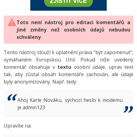
-80%
Vývojář mobilních aplikací
-80%
Python
Digitální gramotnost
Photoshop
HTML5, CSS3, Bootstrap, SEO
PHP
-80%
-30%
Specialista na AI a bigdata
-80%
JavaScript
Marketing
Toto není nástroj pro editaci komentářů a
Adobe Illustrator
SQL a databáze
JavaScript
jiné změny než osobních údajů nebudou
-80%
C# Game developer
-30%
PHP
WordPress
schváleny
Adobe Lightroom
.
Testování a verzování
Python
-80%
-30%
Webdesigner
-15%
C++
SEO
Adobe XD
Tento nástroj slouží k uplatnění práva "být zapomenut",
UML a návrhové vzory
HTML / CSS
vymáhaném Evropskou Unií. Pokud níže uvedený
-80%
Tester
-25%
Swift
UX
Adobe InDesign
komentář obsahuje v
textu
osobní údaje, uprav text
React
UML a návrhové vzory
tak, aby zůstal obsah komentáře zachován, ale údaje
-80%
Systémový administrátor
Kotlin
Business
Adobe After Effects
byly anonymizovány. Např. tedy:
Spring
MySQL/MariaDB
-80%
-25%
Grafik / UX/UI návrhář
-80%
C
Kryptoměny
Blender
ASP.NET MVC
MS-SQL
Ahoj Karle Nováku, výchozí heslo k modemu
-30%
3D grafik
VB.NET
je admin123
Copywriting
Inkscape
Django
SQLite
-80%
Projektový manažer
-80%
SQL
MS Office
Fotografování
Upravíte na:
Best practices
-80%
Databázový analytik
Návrh SW
Google Dokumenty