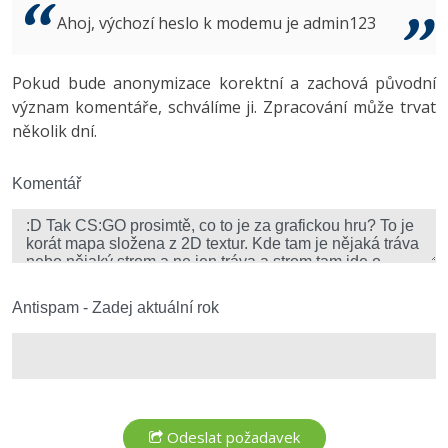
Video
Ahoj, výchozí heslo k modemu je admin123
-41%
Copywriter
Algoritmy
Time management
Ostatní
-10%
Pokud bude anonymizace korektní a zachová původní
WordPress specialista
Umělá inteligence (AI)
Windows
Fórum
význam komentáře, schválíme ji. Zpracování může trvat
několik dní.
SEO specialista
Pro děti
Linux
Více
Komentář
Sítě
Fórum
Kybernetická bezpečnost
Elektronický podpis
Antispam - Zadej aktuální rok
Fórum