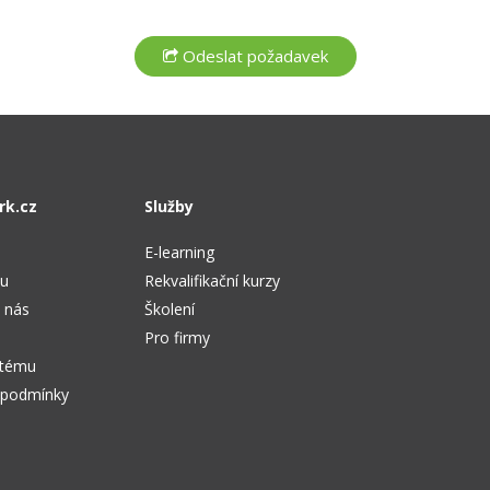
rk.cz
Služby
E-learning
tu
Rekvalifikační kurzy
 nás
Školení
Pro firmy
stému
 podmínky