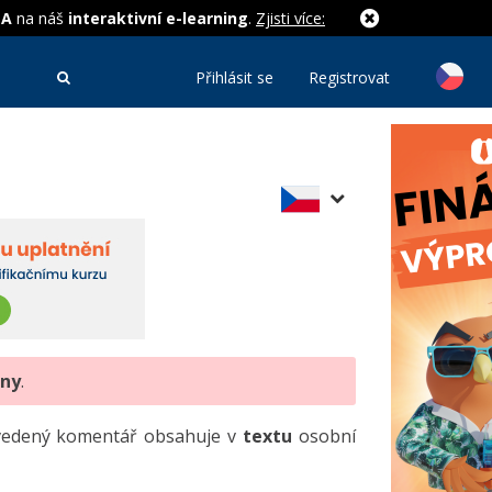
MA
na náš
interaktivní e-learning
.
Zjisti více:
Přihlásit se
Registrovat
eny
.
uvedený komentář obsahuje v
textu
osobní