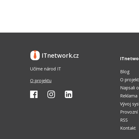
ITnetwork.cz
ITnetwo
Učíme národ IT
Blog
O projek
O projektu
Napsali o
Reklama
Vývoj sy
Provozní
RSS
Kontakt