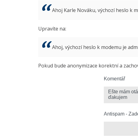
Ahoj Karle Nováku, výchozí heslo k
Upravíte na:
Ahoj, výchozí heslo k modemu je ad
Pokud bude anonymizace korektní a zachová
Komentář
Antispam - Zade