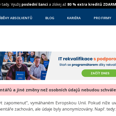
 tady. Využij
poslední šanci
a získej až
80 % extra kreditů ZDAR
ÍBĚHY ABSOLVENTŮ
BLOG
KARIÉRA
PRO FIRMY
entářů a jiné změny než osobních údajů nebudou schvál
"být zapomenut", vymáhaném Evropskou Unií. Pokud níže 
mentáře zachován, ale údaje byly anonymizovány. Např. tedy: