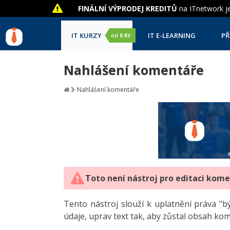
FINÁLNÍ VÝPRODEJ KREDITŮ
na ITnetwork je
IT KURZY
IT E-LEARNING
PŘ
od
0 Kč
Nahlášení komentáře
Nahlášení komentáře
Toto není nástroj pro editaci kom
Tento nástroj slouží k uplatnění práva 
údaje, uprav text tak, aby zůstal obsah ko